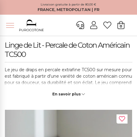
Livraison gratuite à partir de 80,00 €
FRANCE, METROPOLITAN | FR
0
Linge de Lit - Percale de Coton Américain
TC500
Le jeu de draps en percale extrafine TC500 sur mesure pour
est fabriqué à partir d'une variété de coton américain connu
pour sa douceur, sa durabilité et son éclat. Le jeu comprend
des draps ajustés avec des angles sur mesure pour
En savoir plus
s'adapter parfaitement au matelas, des draps plats et des
taies d'oreiller pour protéger l'oreiller. Les tailles disponibles
sont nombreuses: 1 Place, 1 Place et demie et 2 places, et
le set comprend deux taies d'oreiller pour les deux plus
grandes mesures et une seule taie pour le set le plus petit
d’une place.