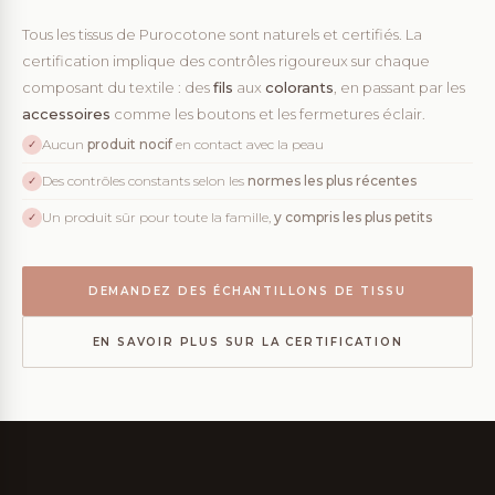
Tous les tissus de Purocotone sont naturels et certifiés. La
certification implique des contrôles rigoureux sur chaque
composant du textile : des
fils
aux
colorants
, en passant par les
accessoires
comme les boutons et les fermetures éclair.
Aucun
produit nocif
en contact avec la peau
✓
Des contrôles constants selon les
normes les plus récentes
✓
Un produit sûr pour toute la famille,
y compris les plus petits
✓
DEMANDEZ DES ÉCHANTILLONS DE TISSU
EN SAVOIR PLUS SUR LA CERTIFICATION