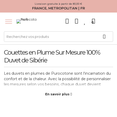
Livraison gratuite à partir de 80,00 €
FRANCE, METROPOLITAN | FR
0
Couettes en Plume Sur Mesure 100%
Duvet de Sibérie
Les duvets en plumes de Purocotone sont l'incarnation du
confort et de la chaleur. Avec la possibilité de personnaliser
les mesures selon vos besoins, chaque duvet devient
unique et sur mesure. Le choix entre 100% de duvet de
En savoir plus
Sibérie ou 90% de duvet de Sibérie et 10% de plumes
garantit un sommeil chaud, doux et relaxant pendant l'hiver.
Toutes nos créations sont fabriquées à la main dans la
région du Salento, en respectant les canons de la tradition