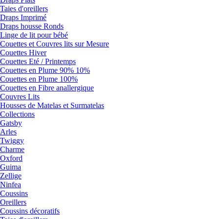
Taies d'oreillers
Draps Imprimé
Draps housse Ronds
Linge de lit pour bébé
Couettes et Couvres lits sur Mesure
Couettes Hiver
Couettes Eté / Printemps
Couettes en Plume 90% 10%
Couettes en Plume 100%
Couettes en Fibre anallergique
Couvres Lits
Housses de Matelas et Surmatelas
Collections
Gatsby
Arles
Twiggy
Charme
Oxford
Guima
Zellige
Ninfea
Coussins
Oreillers
Coussins décoratifs