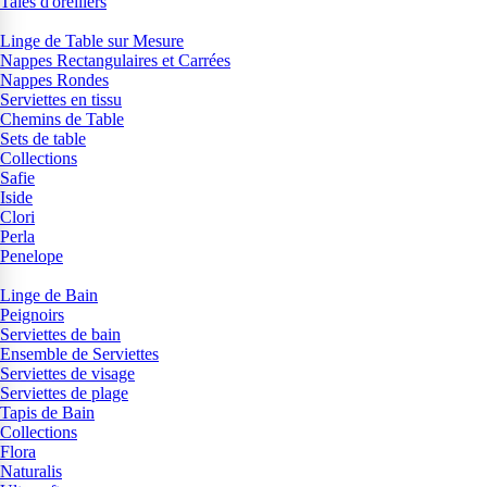
Taies d'oreillers
Linge de Table sur Mesure
Nappes Rectangulaires et Carrées
Nappes Rondes
Serviettes en tissu
Chemins de Table
Sets de table
Collections
Safie
Iside
Clori
Perla
Penelope
Linge de Bain
Peignoirs
Serviettes de bain
Ensemble de Serviettes
Serviettes de visage
Serviettes de plage
Tapis de Bain
Collections
Flora
Naturalis