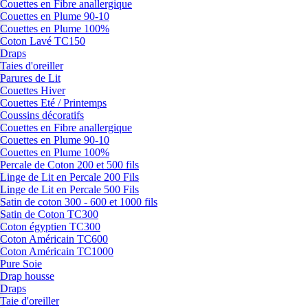
Couettes en Fibre anallergique
Couettes en Plume 90-10
Couettes en Plume 100%
Coton Lavé TC150
Draps
Taies d'oreiller
Parures de Lit
Couettes Hiver
Couettes Eté / Printemps
Coussins décoratifs
Couettes en Fibre anallergique
Couettes en Plume 90-10
Couettes en Plume 100%
Percale de Coton 200 et 500 fils
Linge de Lit en Percale 200 Fils
Linge de Lit en Percale 500 Fils
Satin de coton 300 - 600 et 1000 fils
Satin de Coton TC300
Coton égyptien TC300
Coton Américain TC600
Coton Américain TC1000
Pure Soie
Drap housse
Draps
Taie d'oreiller