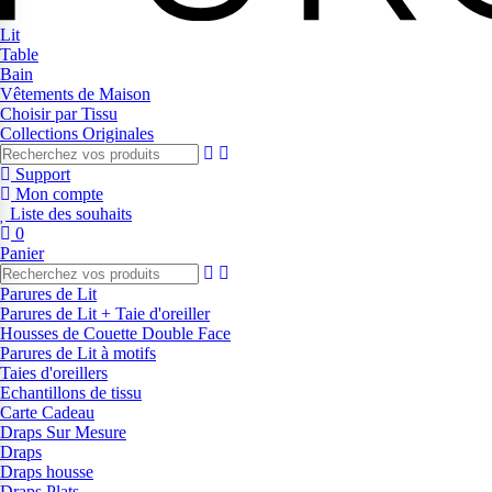
Lit
Table
Bain
Vêtements de Maison
Choisir par Tissu
Collections Originales
Support
Mon compte
Liste des souhaits
0
Panier
Parures de Lit
Parures de Lit + Taie d'oreiller
Housses de Couette Double Face
Parures de Lit à motifs
Taies d'oreillers
Echantillons de tissu
Carte Cadeau
Draps Sur Mesure
Draps
Draps housse
Draps Plats