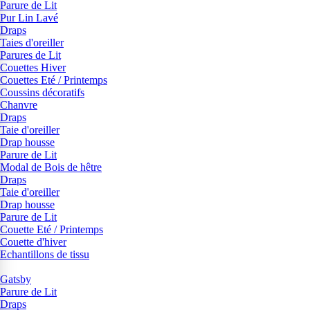
Parure de Lit
Pur Lin Lavé
Draps
Taies d'oreiller
Parures de Lit
Couettes Hiver
Couettes Eté / Printemps
Coussins décoratifs
Chanvre
Draps
Taie d'oreiller
Drap housse
Parure de Lit
Modal de Bois de hêtre
Draps
Taie d'oreiller
Drap housse
Parure de Lit
Couette Eté / Printemps
Couette d'hiver
Echantillons de tissu
Gatsby
Parure de Lit
Draps