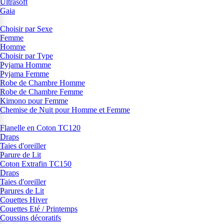
Ultrasoft
Gaia
Choisir par Sexe
Femme
Homme
Choisir par Type
Pyjama Homme
Pyjama Femme
Robe de Chambre Homme
Robe de Chambre Femme
Kimono pour Femme
Chemise de Nuit pour Homme et Femme
Flanelle en Coton TC120
Draps
Taies d'oreiller
Parure de Lit
Coton Extrafin TC150
Draps
Taies d'oreiller
Parures de Lit
Couettes Hiver
Couettes Eté / Printemps
Coussins décoratifs