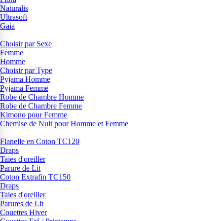
Naturalis
Ultrasoft
Gaia
Choisir par Sexe
Femme
Homme
Choisir par Type
Pyjama Homme
Pyjama Femme
Robe de Chambre Homme
Robe de Chambre Femme
Kimono pour Femme
Chemise de Nuit pour Homme et Femme
Flanelle en Coton TC120
Draps
Taies d'oreiller
Parure de Lit
Coton Extrafin TC150
Draps
Taies d'oreiller
Parures de Lit
Couettes Hiver