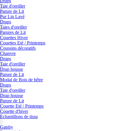
Draps
Taie d'oreiller
Parure de Lit
Pur Lin Lavé
Draps
Taies d'oreiller
Parures de Lit
Couettes Hiver
Couettes Eté / Printemps
Coussins décoratifs
Chanvre
Draps
Taie d'oreiller
Drap housse
Parure de Lit
Modal de Bois de hêtre
Draps
Taie d'oreiller
Drap housse
Parure de Lit
Couette Eté / Printemps
Couette d'hiver
Echantillons de tissu
Gatsby