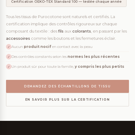
Certification OEKO-TEX Standard 100 — testée chaque année
Tous les tissus de Purocotone sont naturels et certifiés. La
certification implique des contrôles rigoureux sur chaque
composant du textile : des
fils
aux
colorants
, en passant par les
accessoires
comme les boutons et les fermetures éclair.
Aucun
produit nocif
en contact avec la peau
✓
Des contrôles constants selon les
normes les plus récentes
✓
Un produit sûr pour toute la famille,
y compris les plus petits
✓
DEMANDEZ DES ÉCHANTILLONS DE TISSU
EN SAVOIR PLUS SUR LA CERTIFICATION