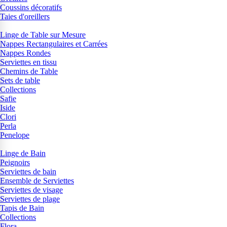
Coussins décoratifs
Taies d'oreillers
Linge de Table sur Mesure
Nappes Rectangulaires et Carrées
Nappes Rondes
Serviettes en tissu
Chemins de Table
Sets de table
Collections
Safie
Iside
Clori
Perla
Penelope
Linge de Bain
Peignoirs
Serviettes de bain
Ensemble de Serviettes
Serviettes de visage
Serviettes de plage
Tapis de Bain
Collections
Flora