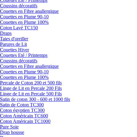
Couettes Eté / Printemps
Coussins décoratifs
Couettes en Fibre anallergique
Couettes en Plume 90-10
Couettes en Plume 100%
Coton Lavé TC150
Draps
Taies d'oreiller
Parures de Lit
Couettes Hiver
Couettes Eté / Printemps
Coussins décoratifs
Couettes en Fibre anallergique
Couettes en Plume 90-10
Couettes en Plume 100%
Percale de Coton 200 et 500 fils
Linge de Lit en Percale 200 Fils
Linge de Lit en Percale 500 Fils
Satin de coton 300 - 600 et 1000 fils
Satin de Coton TC300
Coton égyptien TC300
Coton Américain TC600
Coton Américain TC1000
Pure Soie
Drap housse