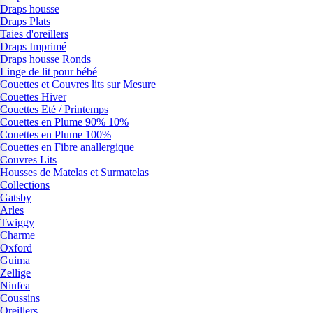
Draps housse
Draps Plats
Taies d'oreillers
Draps Imprimé
Draps housse Ronds
Linge de lit pour bébé
Couettes et Couvres lits sur Mesure
Couettes Hiver
Couettes Eté / Printemps
Couettes en Plume 90% 10%
Couettes en Plume 100%
Couettes en Fibre anallergique
Couvres Lits
Housses de Matelas et Surmatelas
Collections
Gatsby
Arles
Twiggy
Charme
Oxford
Guima
Zellige
Ninfea
Coussins
Oreillers