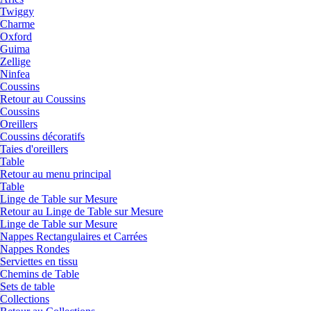
Twiggy
Charme
Oxford
Guima
Zellige
Ninfea
Coussins
Retour au Coussins
Coussins
Oreillers
Coussins décoratifs
Taies d'oreillers
Table
Retour au menu principal
Table
Linge de Table sur Mesure
Retour au Linge de Table sur Mesure
Linge de Table sur Mesure
Nappes Rectangulaires et Carrées
Nappes Rondes
Serviettes en tissu
Chemins de Table
Sets de table
Collections