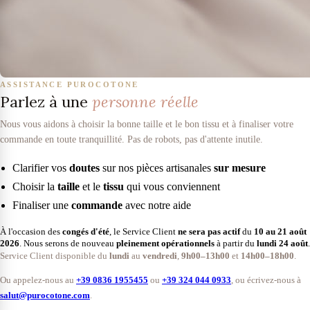
ASSISTANCE PUROCOTONE
Parlez à une
personne réelle
Nous vous aidons à choisir la bonne taille et le bon tissu et à finaliser votre
commande en toute tranquillité. Pas de robots, pas d'attente inutile.
Clarifier vos
doutes
sur nos pièces artisanales
sur mesure
Choisir la
taille
et le
tissu
qui vous conviennent
Finaliser une
commande
avec notre aide
À l'occasion des
congés d'été
, le Service Client
ne sera pas actif
du
10 au 21 août
2026
. Nous serons de nouveau
pleinement opérationnels
à partir du
lundi 24 août
.
Service Client disponible du
lundi
au
vendredi
,
9h00–13h00
et
14h00–18h00
.
Ou appelez-nous au
+39 0836 1955455
ou
+39 324 044 0933
, ou écrivez-nous à
salut@purocotone.com
.