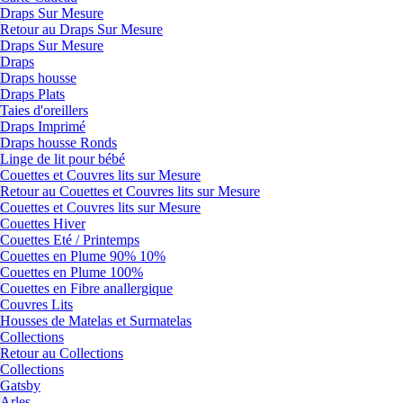
Draps Sur Mesure
Retour au Draps Sur Mesure
Draps Sur Mesure
Draps
Draps housse
Draps Plats
Taies d'oreillers
Draps Imprimé
Draps housse Ronds
Linge de lit pour bébé
Couettes et Couvres lits sur Mesure
Retour au Couettes et Couvres lits sur Mesure
Couettes et Couvres lits sur Mesure
Couettes Hiver
Couettes Eté / Printemps
Couettes en Plume 90% 10%
Couettes en Plume 100%
Couettes en Fibre anallergique
Couvres Lits
Housses de Matelas et Surmatelas
Collections
Retour au Collections
Collections
Gatsby
Arles