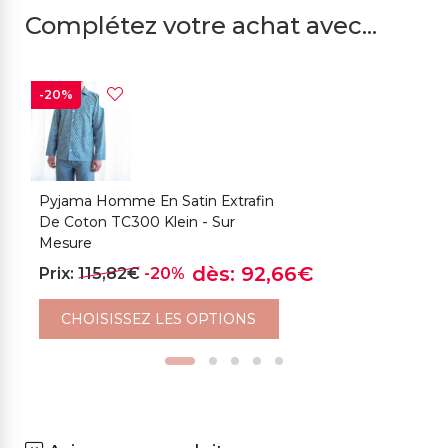
Complétez votre achat avec...
-20%
-
Pyjama Homme En Satin Extrafin
P
De Coton TC300 Klein - Sur
D
Mesure
M
dès: 92,66€
Prix:
115,82€
-20%
P
CHOISISSEZ LES OPTIONS