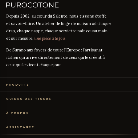
Depuis 2002, au cœur du Salento, nous tissons étoffe
et savoir-faire. Un atelier de linge de maison où chaque
drap, chaque nappe, chaque serviette naît cousu main
et sur mesure,
une pièce à la fois
.
De Surano aux foyers de toute l'Europe : l'artisanat
italien qui arrive directement de ceux qui le créent à
ceux qui le vivent chaque jour.
PRODUITS
Linge de Lit
GUIDES DES TISSUS
Linge de Table
Linge de Bain
Guide des mesures
GUIDE
Vêtements de Maison
À PROPOS
Percale ou Satin ?
GUIDE
Échantillons Gratuits
Que signifie le TC ?
GUIDE
Qui sommes-nous
TC300 vs Coton Égyptien
ASSISTANCE
GUIDE
Notre artisanat
Coton vs Synthétique
GUIDE
Certification OEKO-TEX
Contactez-nous