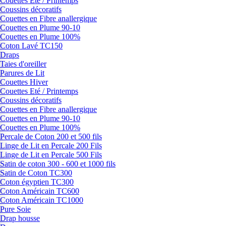
Couettes Eté / Printemps
Coussins décoratifs
Couettes en Fibre anallergique
Couettes en Plume 90-10
Couettes en Plume 100%
Coton Lavé TC150
Draps
Taies d'oreiller
Parures de Lit
Couettes Hiver
Couettes Eté / Printemps
Coussins décoratifs
Couettes en Fibre anallergique
Couettes en Plume 90-10
Couettes en Plume 100%
Percale de Coton 200 et 500 fils
Linge de Lit en Percale 200 Fils
Linge de Lit en Percale 500 Fils
Satin de coton 300 - 600 et 1000 fils
Satin de Coton TC300
Coton égyptien TC300
Coton Américain TC600
Coton Américain TC1000
Pure Soie
Drap housse