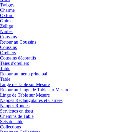
Twiggy
Charme
Oxford
Guima
Zellige
Ninfea
Coussins
Retour au Coussins
Coussins
Oreillers
Coussins décoratifs
Taies d'oreillers
Table
Retour au menu principal
Table
Linge de Table sur Mesure
Retour au Linge de Table sur Mesure
Linge de Table sur Mesure
Nappes Rectangulaires et Carrées
Nappes Rondes
Serviettes en tissu
Chemins de Table
Sets de table
Collections