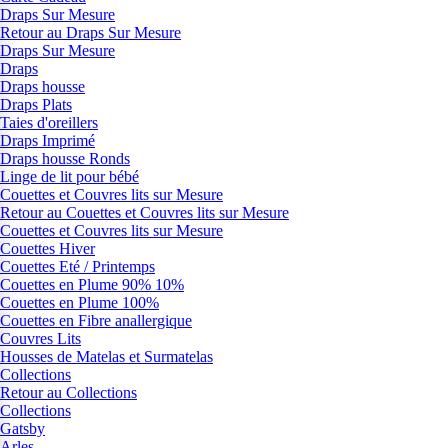
Draps Sur Mesure
Retour au Draps Sur Mesure
Draps Sur Mesure
Draps
Draps housse
Draps Plats
Taies d'oreillers
Draps Imprimé
Draps housse Ronds
Linge de lit pour bébé
Couettes et Couvres lits sur Mesure
Retour au Couettes et Couvres lits sur Mesure
Couettes et Couvres lits sur Mesure
Couettes Hiver
Couettes Eté / Printemps
Couettes en Plume 90% 10%
Couettes en Plume 100%
Couettes en Fibre anallergique
Couvres Lits
Housses de Matelas et Surmatelas
Collections
Retour au Collections
Collections
Gatsby
Arles