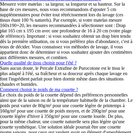
Mesurez votre matelas : sa largeur, sa longueur et sa hauteur. Sur la
base de ces mesures, nous vous recommandons d'ajouter 5 cm
supplémentaires pour éviter tout rétrécissement lors du lavage (ces
tissus étant 100 % naturels). Par exemple, si votre matelas mesure
160x190+20, les mesures recommandées à sélectionner sont : Drap
plat 165 cm x 195 cm avec une profondeur de 16 à 20 cm (votre plage
de référence). Important : si vous souhaitez obtenir un drap bien tendu
dès la première utilisation, ou si vous préférez plus d'abondance, c'est à
vous de décider. Vous connaissez vos méthodes de lavage, il vous
appartient donc de déterminer si vous souhaitez ajouter des centimètres
aux différentes mesures, et combien.
Quelle qualité de tissu choisir pour l'été ?
Sans aucun doute, le Percale Extrafine de Purocotone est le tissu le
plus adapté à l'été, sa fraîcheur et sa douceur après chaque lavage en
font l'ingrédient parfait pour bien dormir même dans des situations
chaudes et humides.
Comment choisir le poids de ma couette ?
Le choix du poids de la couette dépend des préférences personnelles
ainsi que de la saison ou de la température habituelle de la chambre. Le
poids peut varier de 80g/m² pour une couette légère de printemps à
160g/m² pour une couette de poids moyen, et de 200g/m² pour une
couette légère d'hiver à 350g/m² pour une couette lourde. De plus,
pour la même chaleur, une couette naturelle sera plus légère qu'une
couette synthétique. Une solution idéale pourrait être une couette
quatre saisons, pour ceux qui veulent avoir un élément d'ameublement