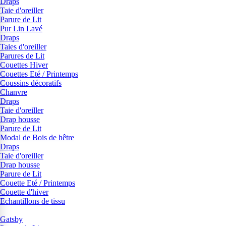
Draps
Taie d'oreiller
Parure de Lit
Pur Lin Lavé
Draps
Taies d'oreiller
Parures de Lit
Couettes Hiver
Couettes Eté / Printemps
Coussins décoratifs
Chanvre
Draps
Taie d'oreiller
Drap housse
Parure de Lit
Modal de Bois de hêtre
Draps
Taie d'oreiller
Drap housse
Parure de Lit
Couette Eté / Printemps
Couette d'hiver
Echantillons de tissu
Gatsby