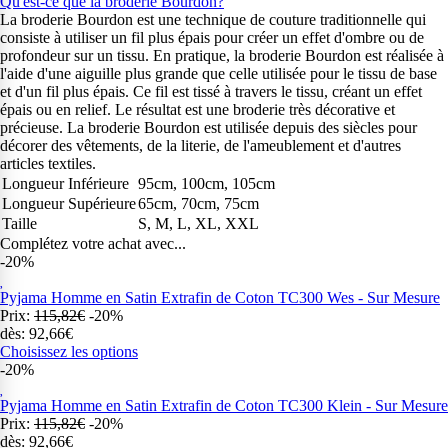
Qu'est-ce que la broderie Bourdon?
La broderie Bourdon est une technique de couture traditionnelle qui
consiste à utiliser un fil plus épais pour créer un effet d'ombre ou de
profondeur sur un tissu. En pratique, la broderie Bourdon est réalisée à
l'aide d'une aiguille plus grande que celle utilisée pour le tissu de base
et d'un fil plus épais. Ce fil est tissé à travers le tissu, créant un effet
épais ou en relief. Le résultat est une broderie très décorative et
précieuse. La broderie Bourdon est utilisée depuis des siècles pour
décorer des vêtements, de la literie, de l'ameublement et d'autres
articles textiles.
Longueur Inférieure
95cm, 100cm, 105cm
Longueur Supérieure
65cm, 70cm, 75cm
Taille
S, M, L, XL, XXL
Complétez votre achat avec...
-20%
Pyjama Homme en Satin Extrafin de Coton TC300 Wes - Sur Mesure
Prix:
115,82€
-20%
dès: 92,66€
Choisissez les options
-20%
Pyjama Homme en Satin Extrafin de Coton TC300 Klein - Sur Mesure
Prix:
115,82€
-20%
dès: 92,66€