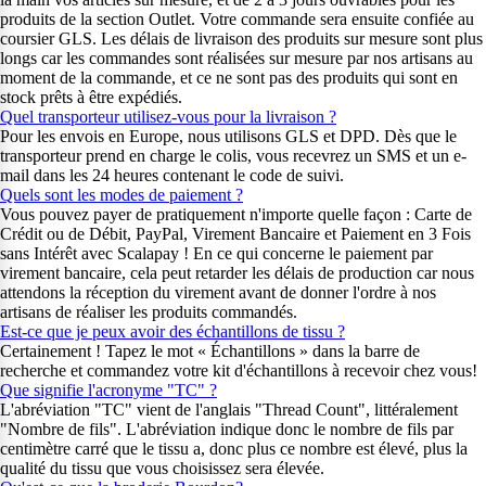
produits de la section Outlet. Votre commande sera ensuite confiée au
coursier GLS. Les délais de livraison des produits sur mesure sont plus
longs car les commandes sont réalisées sur mesure par nos artisans au
moment de la commande, et ce ne sont pas des produits qui sont en
stock prêts à être expédiés.
Quel transporteur utilisez-vous pour la livraison ?
Pour les envois en Europe, nous utilisons GLS et DPD. Dès que le
transporteur prend en charge le colis, vous recevrez un SMS et un e-
mail dans les 24 heures contenant le code de suivi.
Quels sont les modes de paiement ?
Vous pouvez payer de pratiquement n'importe quelle façon : Carte de
Crédit ou de Débit, PayPal, Virement Bancaire et Paiement en 3 Fois
sans Intérêt avec Scalapay ! En ce qui concerne le paiement par
virement bancaire, cela peut retarder les délais de production car nous
attendons la réception du virement avant de donner l'ordre à nos
artisans de réaliser les produits commandés.
Est-ce que je peux avoir des échantillons de tissu ?
Certainement ! Tapez le mot « Échantillons » dans la barre de
recherche et commandez votre kit d'échantillons à recevoir chez vous!
Que signifie l'acronyme "TC" ?
L'abréviation "TC" vient de l'anglais "Thread Count", littéralement
"Nombre de fils". L'abréviation indique donc le nombre de fils par
centimètre carré que le tissu a, donc plus ce nombre est élevé, plus la
qualité du tissu que vous choisissez sera élevée.