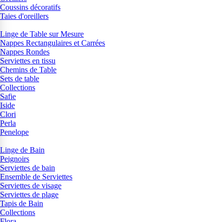
Coussins décoratifs
Taies d'oreillers
Linge de Table sur Mesure
Nappes Rectangulaires et Carrées
Nappes Rondes
Serviettes en tissu
Chemins de Table
Sets de table
Collections
Safie
Iside
Clori
Perla
Penelope
Linge de Bain
Peignoirs
Serviettes de bain
Ensemble de Serviettes
Serviettes de visage
Serviettes de plage
Tapis de Bain
Collections
Flora