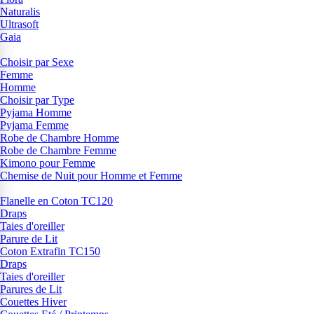
Naturalis
Ultrasoft
Gaia
Choisir par Sexe
Femme
Homme
Choisir par Type
Pyjama Homme
Pyjama Femme
Robe de Chambre Homme
Robe de Chambre Femme
Kimono pour Femme
Chemise de Nuit pour Homme et Femme
Flanelle en Coton TC120
Draps
Taies d'oreiller
Parure de Lit
Coton Extrafin TC150
Draps
Taies d'oreiller
Parures de Lit
Couettes Hiver