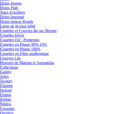
Draps housse
Draps Plats
Taies d'oreillers
Draps Imprimé
Draps housse Ronds
Linge de lit pour bébé
Couettes et Couvres lits sur Mesure
Couettes Hiver
Couettes Eté / Printemps
Couettes en Plume 90% 10%
Couettes en Plume 100%
Couettes en Fibre anallergique
Couvres Lits
Housses de Matelas et Surmatelas
Collections
Gatsby
Arles
Twiggy
Charme
Oxford
Guima
Zellige
Ninfea
Coussins
Oreillers