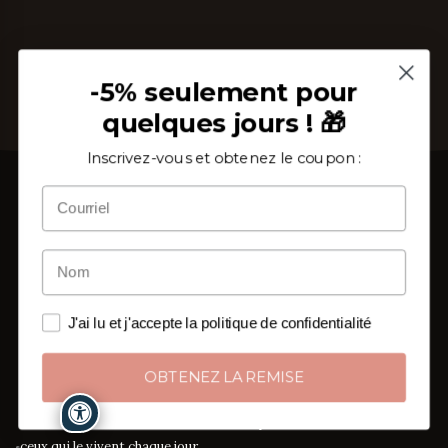
-5% seulement pour
quelques jours ! 🎁
Inscrivez-vous et obtenez le coupon :
Depuis 2002, au cœur du Salento, nous tissons étoffe
et savoir-faire. Un atelier de linge de maison où chaque
J'ai lu et j'accepte la politique de confidentialité
drap, chaque nappe, chaque serviette naît cousu main
et sur mesure,
une pièce à la fois
.
OBTENEZ LA REMISE
De Surano aux foyers de toute l'Europe : l'artisanat
italien qui arrive directement de ceux qui le créent à
ceux qui le vivent chaque jour.