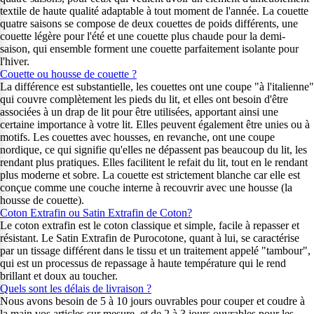
textile de haute qualité adaptable à tout moment de l'année. La couette
quatre saisons se compose de deux couettes de poids différents, une
couette légère pour l'été et une couette plus chaude pour la demi-
saison, qui ensemble forment une couette parfaitement isolante pour
l'hiver.
Couette ou housse de couette ?
La différence est substantielle, les couettes ont une coupe "à l'italienne"
qui couvre complètement les pieds du lit, et elles ont besoin d'être
associées à un drap de lit pour être utilisées, apportant ainsi une
certaine importance à votre lit. Elles peuvent également être unies ou à
motifs. Les couettes avec housses, en revanche, ont une coupe
nordique, ce qui signifie qu'elles ne dépassent pas beaucoup du lit, les
rendant plus pratiques. Elles facilitent le refait du lit, tout en le rendant
plus moderne et sobre. La couette est strictement blanche car elle est
conçue comme une couche interne à recouvrir avec une housse (la
housse de couette).
Coton Extrafin ou Satin Extrafin de Coton?
Le coton extrafin est le coton classique et simple, facile à repasser et
résistant. Le Satin Extrafin de Purocotone, quant à lui, se caractérise
par un tissage différent dans le tissu et un traitement appelé "tambour",
qui est un processus de repassage à haute température qui le rend
brillant et doux au toucher.
Quels sont les délais de livraison ?
Nous avons besoin de 5 à 10 jours ouvrables pour couper et coudre à
la main vos articles sur mesure, et de 2 à 3 jours ouvrables pour les