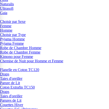
Naturalis
Ultrasoft
Gaia
Choisir par Sexe
Femme
Homme
Choisir par Type
Pyjama Homme
Pyjama Femme
Robe de Chambre Homme
Robe de Chambre Femme
Kimono pour Femme
Chemise de Nuit pour Homme et Femme
Flanelle en Coton TC120
Draps
Taies d'oreiller
Parure de Lit
Coton Extrafin TC150
Draps
Taies d'oreiller
Parures de Lit
Couettes Hiver