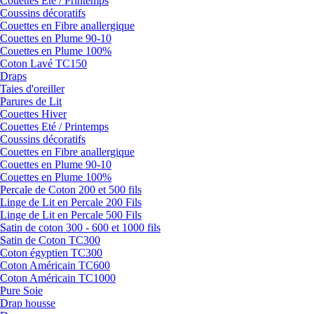
Couettes Eté / Printemps
Coussins décoratifs
Couettes en Fibre anallergique
Couettes en Plume 90-10
Couettes en Plume 100%
Coton Lavé TC150
Draps
Taies d'oreiller
Parures de Lit
Couettes Hiver
Couettes Eté / Printemps
Coussins décoratifs
Couettes en Fibre anallergique
Couettes en Plume 90-10
Couettes en Plume 100%
Percale de Coton 200 et 500 fils
Linge de Lit en Percale 200 Fils
Linge de Lit en Percale 500 Fils
Satin de coton 300 - 600 et 1000 fils
Satin de Coton TC300
Coton égyptien TC300
Coton Américain TC600
Coton Américain TC1000
Pure Soie
Drap housse