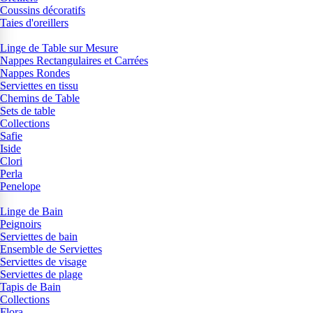
Coussins décoratifs
Taies d'oreillers
Linge de Table sur Mesure
Nappes Rectangulaires et Carrées
Nappes Rondes
Serviettes en tissu
Chemins de Table
Sets de table
Collections
Safie
Iside
Clori
Perla
Penelope
Linge de Bain
Peignoirs
Serviettes de bain
Ensemble de Serviettes
Serviettes de visage
Serviettes de plage
Tapis de Bain
Collections
Flora