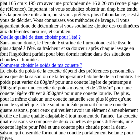
plat 165 cm x 195 cm avec une profondeur de 16 à 20 cm (votre plage
de référence). Important : si vous souhaitez obtenir un drap bien tendu
dès la première utilisation, ou si vous préférez plus d'abondance, c'est à
vous de décider. Vous connaissez vos méthodes de lavage, il vous
appartient donc de déterminer si vous souhaitez ajouter des centimètres
aux différentes mesures, et combien.
Quelle qualité de tissu choisir pour l'été ?
Sans aucun doute, le Percale Extrafine de Purocotone est le tissu le
plus adapté à l'été, sa fraîcheur et sa douceur après chaque lavage en
font l'ingrédient parfait pour bien dormir même dans des situations
chaudes et humides.
Comment choisir le poids de ma couette ?
Le choix du poids de la couette dépend des préférences personnelles
ainsi que de la saison ou de la température habituelle de la chambre. Le
poids peut varier de 80g/m² pour une couette légère de printemps à
160g/m² pour une couette de poids moyen, et de 200g/m² pour une
couette légère d'hiver à 350g/m² pour une couette lourde. De plus,
pour la même chaleur, une couette naturelle sera plus légère qu'une
couette synthétique. Une solution idéale pourrait être une couette
quatre saisons, pour ceux qui veulent avoir un élément d'ameublement
textile de haute qualité adaptable à tout moment de l'année. La couette
quatre saisons se compose de deux couettes de poids différents, une
couette légère pour l'été et une couette plus chaude pour la demi-
saison, qui ensemble forment une couette parfaitement isolante pour
l'hiver.