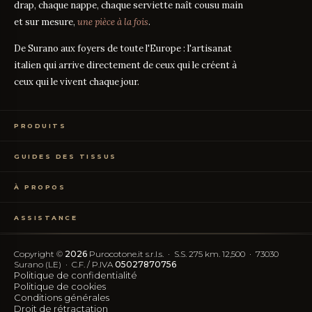
drap, chaque nappe, chaque serviette naît cousu main
et sur mesure,
une pièce à la fois
.
De Surano aux foyers de toute l'Europe : l'artisanat
italien qui arrive directement de ceux qui le créent à
ceux qui le vivent chaque jour.
PRODUITS
Linge de Lit
GUIDES DES TISSUS
Linge de Table
Linge de Bain
Guide des mesures
GUIDE
Vêtements de Maison
À PROPOS
Percale ou Satin ?
GUIDE
Échantillons Gratuits
Que signifie le TC ?
GUIDE
Qui sommes-nous
TC300 vs Coton Égyptien
GUIDE
ASSISTANCE
Notre artisanat
Coton vs Synthétique
GUIDE
Certification OEKO-TEX
Contactez-nous
Nos avis
Rétractation simplifiée
FAQ
Copyright ©
2026
Purocotone.it s.r.l.s. · S.S. 275 km. 12,500 · 73030
Blog
Frais d'expédition
Surano (LE) · C.F. / P.IVA
05027870756
Avis Trustpilot
Politique de confidentialité
Politique de cookies
SUIVEZ-NOUS
Conditions générales
Droit de rétractation