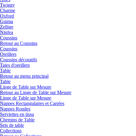
Twiggy
Charme
Oxford
Guima
Zellige
Ninfea
Coussins
Retour au Coussins
Coussins
Oreillers
Coussins décoratifs
Taies d'oreillers
Table
Retour au menu principal
Table
Linge de Table sur Mesure
Retour au Linge de Table sur Mesure
Linge de Table sur Mesure
Nappes Rectangulaires et Carrées
Nappes Rondes
Serviettes en tissu
Chemins de Table
Sets de table
Collections