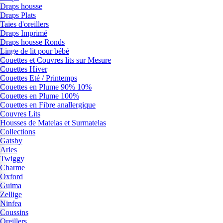
Draps housse
Draps Plats
Taies d'oreillers
Draps Imprimé
Draps housse Ronds
Linge de lit pour bébé
Couettes et Couvres lits sur Mesure
Couettes Hiver
Couettes Eté / Printemps
Couettes en Plume 90% 10%
Couettes en Plume 100%
Couettes en Fibre anallergique
Couvres Lits
Housses de Matelas et Surmatelas
Collections
Gatsby
Arles
Twiggy
Charme
Oxford
Guima
Zellige
Ninfea
Coussins
Oreillers