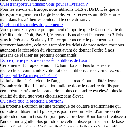
Quel transporteur utilisez-vous pour la livraison ?
Pour les envois en Europe, nous utilisons GLS et DPD. Dès que le
transporteur prend en charge le colis, vous recevrez un SMS et un e-
mail dans les 24 heures contenant le code de suivi.
Quels sont les modes de paiement ?
Vous pouvez payer de pratiquement n'importe quelle façon : Carte de
Crédit ou de Débit, PayPal, Virement Bancaire et Paiement en 3 Fois
sans Intérêt avec Scalapay ! En ce qui concerne le paiement par
virement bancaire, cela peut retarder les délais de production car nous
attendons la réception du virement avant de donner l'ordre à nos
artisans de réaliser les produits commandés.
Est-ce que je peux avoir des échantillons de tissu ?
Certainement ! Tapez le mot « Échantillons » dans la barre de
recherche et commandez votre kit d'échantillons à recevoir chez vous!
Que signifie l'acronyme "TC" ?
L'abréviation "TC" vient de l'anglais "Thread Count", littéralement
"Nombre de fils". L'abréviation indique donc le nombre de fils par
centimètre carré que le tissu a, donc plus ce nombre est élevé, plus la
qualité du tissu que vous choisissez sera élevée.
Qu'est-ce que la broderie Bourdon?
La broderie Bourdon est une technique de couture traditionnelle qui
consiste à utiliser un fil plus épais pour créer un effet d'ombre ou de
profondeur sur un tissu. En pratique, la broderie Bourdon est réalisée à
l'aide d'une aiguille plus grande que celle utilisée pour le tissu de base
et d'un fil plus épais. Ce fil est tissé à travers le tissu, créant un effet