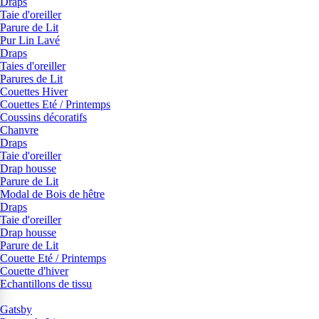
Draps
Taie d'oreiller
Parure de Lit
Pur Lin Lavé
Draps
Taies d'oreiller
Parures de Lit
Couettes Hiver
Couettes Eté / Printemps
Coussins décoratifs
Chanvre
Draps
Taie d'oreiller
Drap housse
Parure de Lit
Modal de Bois de hêtre
Draps
Taie d'oreiller
Drap housse
Parure de Lit
Couette Eté / Printemps
Couette d'hiver
Echantillons de tissu
Gatsby