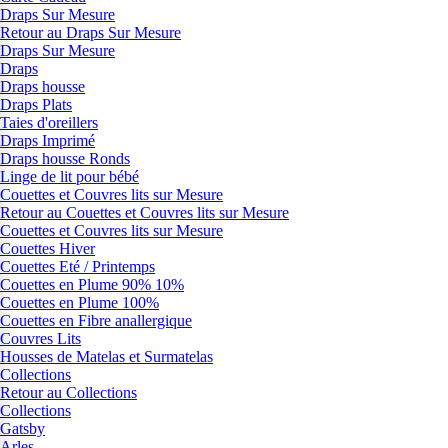
Draps Sur Mesure
Retour au Draps Sur Mesure
Draps Sur Mesure
Draps
Draps housse
Draps Plats
Taies d'oreillers
Draps Imprimé
Draps housse Ronds
Linge de lit pour bébé
Couettes et Couvres lits sur Mesure
Retour au Couettes et Couvres lits sur Mesure
Couettes et Couvres lits sur Mesure
Couettes Hiver
Couettes Eté / Printemps
Couettes en Plume 90% 10%
Couettes en Plume 100%
Couettes en Fibre anallergique
Couvres Lits
Housses de Matelas et Surmatelas
Collections
Retour au Collections
Collections
Gatsby
Arles