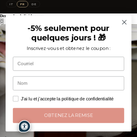
IG
FB
IT
FR
DE
Demander de l'aide pour:
-5% seulement pour
quelques jours ! 🎁
Inscrivez-vous et obtenez le coupon :
J'ai lu et j'accepte la politique de confidentialité
OBTENEZ LA REMISE