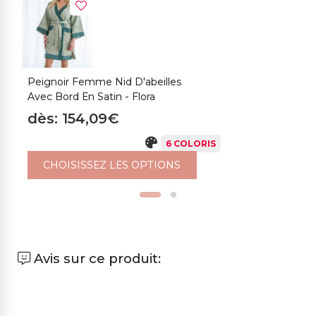
Peignoir Femme Nid D'abeilles
S
Avec Bord En Satin - Flora
F
dès: 154,09€
d
6 COLORIS
CHOISISSEZ LES OPTIONS
Avis sur ce produit: