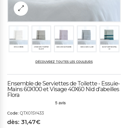
301CH CRÈME
2154M GRIS TOURTER
446CH ROSE POUDRÉ
499CH GRIS CLAIR
523SP VERT BOUTEIL
ELLE M
LE
DÉCOUVREZ TOUTES LES COULEURS
494CS BLEU AVIO
Ensemble de Serviettes de Toilette - Essuie-
Mains 60X100 et Visage 40X60 Nid d'abeilles
Flora
Code:
QTX015Y433
dès: 31,47€