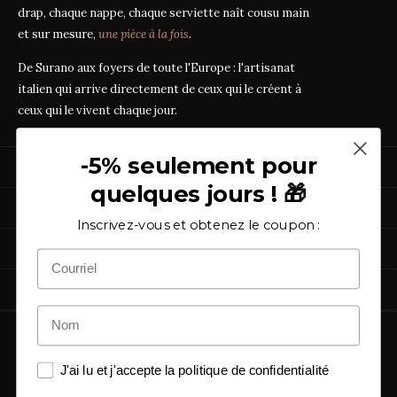
drap, chaque nappe, chaque serviette naît cousu main
et sur mesure,
une pièce à la fois
.
De Surano aux foyers de toute l'Europe : l'artisanat
italien qui arrive directement de ceux qui le créent à
ceux qui le vivent chaque jour.
-5% seulement pour
PRODUITS
quelques jours ! 🎁
Linge de Lit
GUIDES DES TISSUS
Linge de Table
Inscrivez-vous et obtenez le coupon :
Linge de Bain
Guide des mesures
GUIDE
Vêtements de Maison
À PROPOS
Percale ou Satin ?
GUIDE
Échantillons Gratuits
Que signifie le TC ?
GUIDE
Qui sommes-nous
TC300 vs Coton Égyptien
ASSISTANCE
GUIDE
Notre artisanat
Coton vs Synthétique
GUIDE
Certification OEKO-TEX
Contactez-nous
Nos avis
Rétractation simplifiée
FAQ
Copyright ©
2026
Purocotone.it s.r.l.s. · S.S. 275 km. 12,500 · 73030
Blog
Frais d'expédition
Surano (LE) · C.F. / P.IVA
05027870756
Avis Trustpilot
J'ai lu et j'accepte la politique de confidentialité
Politique de confidentialité
SUIVEZ-NOUS