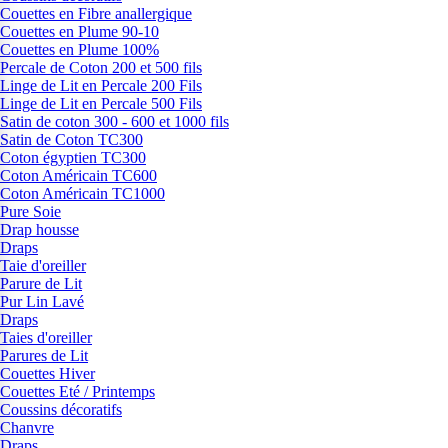
Couettes en Fibre anallergique
Couettes en Plume 90-10
Couettes en Plume 100%
Percale de Coton 200 et 500 fils
Linge de Lit en Percale 200 Fils
Linge de Lit en Percale 500 Fils
Satin de coton 300 - 600 et 1000 fils
Satin de Coton TC300
Coton égyptien TC300
Coton Américain TC600
Coton Américain TC1000
Pure Soie
Drap housse
Draps
Taie d'oreiller
Parure de Lit
Pur Lin Lavé
Draps
Taies d'oreiller
Parures de Lit
Couettes Hiver
Couettes Eté / Printemps
Coussins décoratifs
Chanvre
Draps