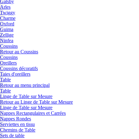
Gatsby
Arles
Twiggy
Charme
Oxford
Guima
Zellige
Ninfea
Coussins
Retour au Coussins
Coussins
Oreillers
Coussins décoratifs
Taies d'oreillers
Table
Retour au menu principal
Table
Linge de Table sur Mesure
Retour au Linge de Table sur Mesure
Linge de Table sur Mesure
Nappes Rectangulaires et Carrées
Nappes Rondes
Serviettes en tissu
Chemins de Table
Sets de table