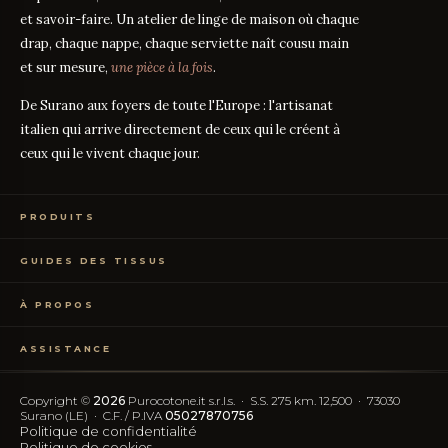
et savoir-faire. Un atelier de linge de maison où chaque
drap, chaque nappe, chaque serviette naît cousu main
et sur mesure,
une pièce à la fois
.
De Surano aux foyers de toute l'Europe : l'artisanat
italien qui arrive directement de ceux qui le créent à
ceux qui le vivent chaque jour.
PRODUITS
Linge de Lit
GUIDES DES TISSUS
Linge de Table
Linge de Bain
Guide des mesures
GUIDE
Vêtements de Maison
À PROPOS
Percale ou Satin ?
GUIDE
Échantillons Gratuits
Que signifie le TC ?
GUIDE
Qui sommes-nous
TC300 vs Coton Égyptien
GUIDE
ASSISTANCE
Notre artisanat
Coton vs Synthétique
GUIDE
Certification OEKO-TEX
Contactez-nous
Nos avis
Rétractation simplifiée
FAQ
Copyright ©
2026
Purocotone.it s.r.l.s. · S.S. 275 km. 12,500 · 73030
Blog
Frais d'expédition
Surano (LE) · C.F. / P.IVA
05027870756
Avis Trustpilot
Politique de confidentialité
Politique de cookies