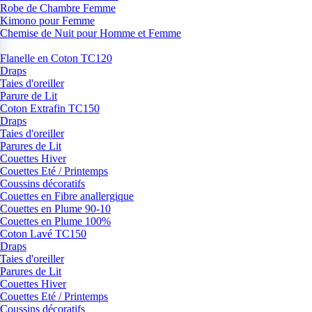
Robe de Chambre Femme
Kimono pour Femme
Chemise de Nuit pour Homme et Femme
Flanelle en Coton TC120
Draps
Taies d'oreiller
Parure de Lit
Coton Extrafin TC150
Draps
Taies d'oreiller
Parures de Lit
Couettes Hiver
Couettes Eté / Printemps
Coussins décoratifs
Couettes en Fibre anallergique
Couettes en Plume 90-10
Couettes en Plume 100%
Coton Lavé TC150
Draps
Taies d'oreiller
Parures de Lit
Couettes Hiver
Couettes Eté / Printemps
Coussins décoratifs