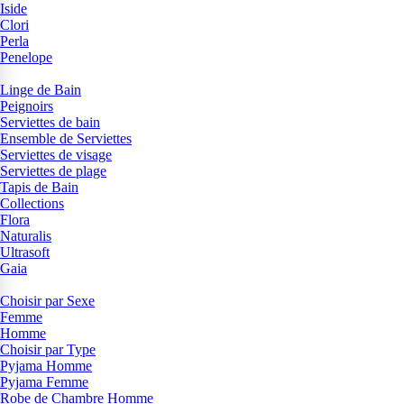
Iside
Clori
Perla
Penelope
Linge de Bain
Peignoirs
Serviettes de bain
Ensemble de Serviettes
Serviettes de visage
Serviettes de plage
Tapis de Bain
Collections
Flora
Naturalis
Ultrasoft
Gaia
Choisir par Sexe
Femme
Homme
Choisir par Type
Pyjama Homme
Pyjama Femme
Robe de Chambre Homme