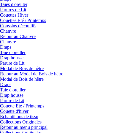
Taies d'oreiller
Parures de Lit
Couettes Hiver
Couettes Eté / Printemps
Coussins décoratifs
Chanvre
Retour au Chanvre
Chanvre
Draps
Taie d'oreiller
Drap housse
Parure de Lit
Modal de Bois de hêtre
Retour au Modal de Bois de hêtre
Modal de Bois de hêtre
Draps
Taie d'oreiller
Drap housse
Parure de Lit
Couette Eté / Printemps
Couette d'hiver
Echantillons de tissu
Collections Originales
Retour au menu principal
Collections Originales