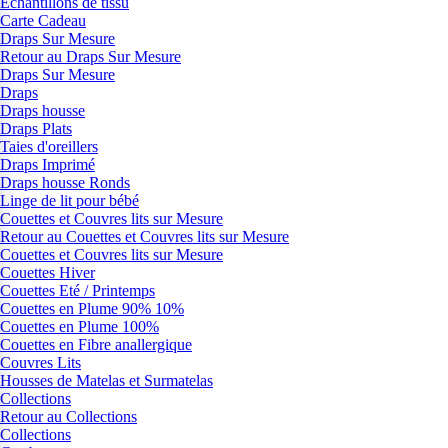
Echantillons de tissu
Carte Cadeau
Draps Sur Mesure
Retour au Draps Sur Mesure
Draps Sur Mesure
Draps
Draps housse
Draps Plats
Taies d'oreillers
Draps Imprimé
Draps housse Ronds
Linge de lit pour bébé
Couettes et Couvres lits sur Mesure
Retour au Couettes et Couvres lits sur Mesure
Couettes et Couvres lits sur Mesure
Couettes Hiver
Couettes Eté / Printemps
Couettes en Plume 90% 10%
Couettes en Plume 100%
Couettes en Fibre anallergique
Couvres Lits
Housses de Matelas et Surmatelas
Collections
Retour au Collections
Collections