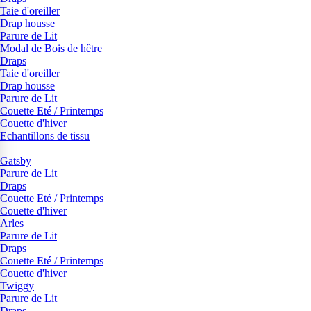
Taie d'oreiller
Drap housse
Parure de Lit
Modal de Bois de hêtre
Draps
Taie d'oreiller
Drap housse
Parure de Lit
Couette Eté / Printemps
Couette d'hiver
Echantillons de tissu
Gatsby
Parure de Lit
Draps
Couette Eté / Printemps
Couette d'hiver
Arles
Parure de Lit
Draps
Couette Eté / Printemps
Couette d'hiver
Twiggy
Parure de Lit
Draps