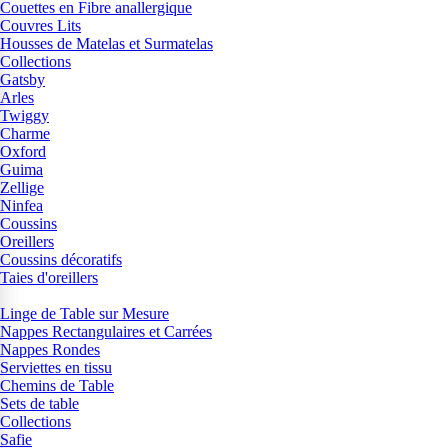
Couettes en Fibre anallergique
Couvres Lits
Housses de Matelas et Surmatelas
Collections
Gatsby
Arles
Twiggy
Charme
Oxford
Guima
Zellige
Ninfea
Coussins
Oreillers
Coussins décoratifs
Taies d'oreillers
Linge de Table sur Mesure
Nappes Rectangulaires et Carrées
Nappes Rondes
Serviettes en tissu
Chemins de Table
Sets de table
Collections
Safie