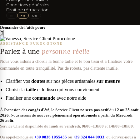
SUIVEZ-NOUS
Conditions générales
Droit de rétractation
IG
FB
IT
FR
DE
Demander de l'aide pour:
ASSISTANCE PUROCOTONE
Parlez à une
personne réelle
Nous vous aidons à choisir la bonne taille et le bon tissu et à finaliser votre
commande en toute tranquillité. Pas de robots, pas d'attente inutile.
Clarifier vos
doutes
sur nos pièces artisanales
sur mesure
Choisir la
taille
et le
tissu
qui vous conviennent
Finaliser une
commande
avec notre aide
À l'occasion des
congés d'été
, le Service Client
ne sera pas actif
du
12 au 25 août
2026
. Nous serons de nouveau
pleinement opérationnels
à partir du
Mercredi
26 août
.
Service Client disponible du
lundi
au
vendredi
,
9h00–13h00
et
14h00–18h00
.
Ou appelez-nous au
+39 0836 1955455
ou
+39 324 044 0933
, ou écrivez-nous à