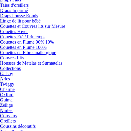
Taies d'oreillers
Draps Imprimé
Draps housse Ronds
Linge de lit pour bébé
Couettes et Couvres lits sur Mesure
Couettes Hiver
Couettes Eté / Printemps
Couettes en Plume 90% 10%
Couettes en Plume 100%
Couettes en Fibre anallergique
Couvres Lits
Housses de Matelas et Surmatelas
Collections
Gatsby
Arles
Twiggy
Charme
Oxford
Guima
Zellige
Ninfea
Coussins
Oreillers
Coussins décoratifs