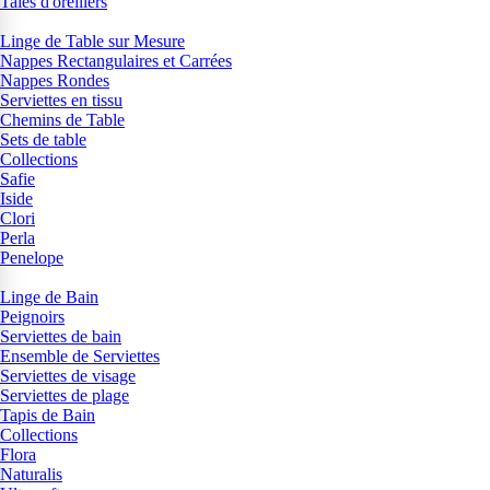
Taies d'oreillers
Linge de Table sur Mesure
Nappes Rectangulaires et Carrées
Nappes Rondes
Serviettes en tissu
Chemins de Table
Sets de table
Collections
Safie
Iside
Clori
Perla
Penelope
Linge de Bain
Peignoirs
Serviettes de bain
Ensemble de Serviettes
Serviettes de visage
Serviettes de plage
Tapis de Bain
Collections
Flora
Naturalis