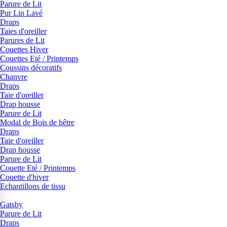
Parure de Lit
Pur Lin Lavé
Draps
Taies d'oreiller
Parures de Lit
Couettes Hiver
Couettes Eté / Printemps
Coussins décoratifs
Chanvre
Draps
Taie d'oreiller
Drap housse
Parure de Lit
Modal de Bois de hêtre
Draps
Taie d'oreiller
Drap housse
Parure de Lit
Couette Eté / Printemps
Couette d'hiver
Echantillons de tissu
Gatsby
Parure de Lit
Draps