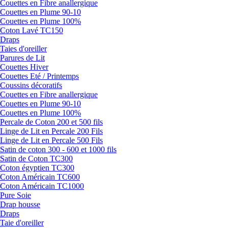
Couettes en Fibre anallergique
Couettes en Plume 90-10
Couettes en Plume 100%
Coton Lavé TC150
Draps
Taies d'oreiller
Parures de Lit
Couettes Hiver
Couettes Eté / Printemps
Coussins décoratifs
Couettes en Fibre anallergique
Couettes en Plume 90-10
Couettes en Plume 100%
Percale de Coton 200 et 500 fils
Linge de Lit en Percale 200 Fils
Linge de Lit en Percale 500 Fils
Satin de coton 300 - 600 et 1000 fils
Satin de Coton TC300
Coton égyptien TC300
Coton Américain TC600
Coton Américain TC1000
Pure Soie
Drap housse
Draps
Taie d'oreiller