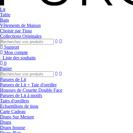
Lit
Table
Bain
Vêtements de Maison
Choisir par Tissu
Collections Originales
Support
Mon compte
Liste des souhaits
0
Panier
Parures de Lit
Parures de Lit + Taie d'oreiller
Housses de Couette Double Face
Parures de Lit à motifs
Taies d'oreillers
Echantillons de tissu
Carte Cadeau
Draps Sur Mesure
Draps
Draps housse
Draps Plats