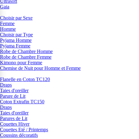
Ultrasoft
Gaia
Choisir par Sexe
Femme
Homme
Choisir par Type
Pyjama Homme
Pyjama Femme
Robe de Chambre Homme
Robe de Chambre Femme
Kimono pour Femme
Chemise de Nuit pour Homme et Femme
Flanelle en Coton TC120
Draps
Taies d'oreiller
Parure de Lit
Coton Extrafin TC150
Draps
Taies d'oreiller
Parures de Lit
Couettes Hiver
Couettes Eté / Printemps
Coussins décoratifs