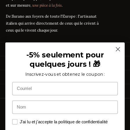
et sur mesure,
une pièce à la fois
.
De Surano aux foyers de toute l'Europe : l'artisanat
italien qui arrive directement de ceux qui le créent à
ceux qui le vivent chaque jour.
PRODUITS
-5% seulement pour
Linge de Lit
quelques jours ! 🎁
GUIDES DES TISSUS
Linge de Table
Linge de Bain
Guide des mesures
Inscrivez-vous et obtenez le coupon :
GUIDE
À PROPOS
Vêtements de Maison
Percale ou Satin ?
GUIDE
Échantillons Gratuits
Que signifie le TC ?
Qui sommes-nous
GUIDE
ASSISTANCE
TC300 vs Coton Égyptien
Notre artisanat
GUIDE
Coton vs Synthétique
Certification OEKO-TEX
GUIDE
Contactez-nous
Nos avis
Rétractation simplifiée
FAQ
Copyright ©
2026
Purocotone.it s.r.l.s. · S.S. 275 km. 12,500 · 73030
Blog
Surano (LE) · C.F. / P.IVA
05027870756
Frais d'expédition
Avis Trustpilot
J'ai lu et j'accepte la politique de confidentialité
Politique de confidentialité
SUIVEZ-NOUS
Politique de cookies