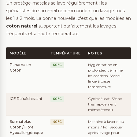
Un protège-matelas se lave régulièrement : les
spécialistes du sommeil recommandent un lavage tous
les 1 à 2 mois. La bonne nouvelle, c'est que les modèles en
coton naturel
supportent parfaitement les lavages
fréquents et à haute température.
MODÈLE
TEMPÉRATURE
NOTES
Panama en
Hygiénisation en
60°C
Coton
profondeur, élimine
les acariens. Sèche-
linge à basse
température.
ICE Rafraîchissant
Cycle délicat. Sèche
60°C
très rapidement
même étendu.
Surmatelas
Machine à laver d'au
40°C
Coton / Fibre
moins 7 kg. Secouer
Hypoallergénique
après lavage pour