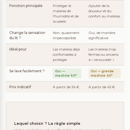
Fonction principale
Protéger le
Ajouter de la
matelas de
douceur et du
l'humidité et de
confort au matelas
la saleté
Change la sensation
Non, quasiment
Oui, de manière
du lit ?
imperceptible
significative
Idéal pour
Les matelas déjà
Les matelas trop
confortables à
fermes ou anciens
protéger
à « renouveler »
Se lave facilement ?
Oui —
Oui — grande
machine 60°
machine 40°
Prix indicatif
À partir de 36 €
À partir de 45 €
Lequel choisir ? La règle simple