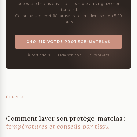
Toutes les dimensions — du lit simple au king size hors
standard.
Coton naturel certifié, artisans italiens, livraison en 5–10
jours.
CHOISIR VOTRE PROTÈGE-MATELAS
À partir de 36 € · Livraison en 5–10 jours ouvrés
ÉTAPE 4
Comment laver son protège-matelas :
températures et conseils par tissu