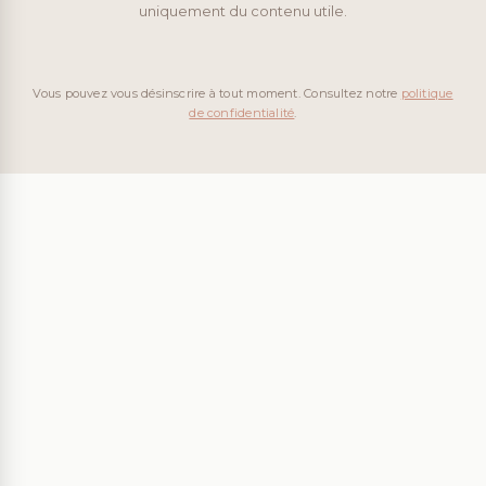
uniquement du contenu utile.
Vous pouvez vous désinscrire à tout moment. Consultez notre
politique
de confidentialité
.