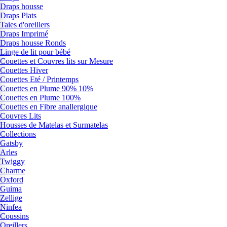
Draps housse
Draps Plats
Taies d'oreillers
Draps Imprimé
Draps housse Ronds
Linge de lit pour bébé
Couettes et Couvres lits sur Mesure
Couettes Hiver
Couettes Eté / Printemps
Couettes en Plume 90% 10%
Couettes en Plume 100%
Couettes en Fibre anallergique
Couvres Lits
Housses de Matelas et Surmatelas
Collections
Gatsby
Arles
Twiggy
Charme
Oxford
Guima
Zellige
Ninfea
Coussins
Oreillers