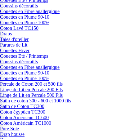
Couettes Eté / Printemps
Coussins décoratifs
Couettes en Fibre anallergique
Couettes en Plume 90-10
Couettes en Plume 100%
Coton Lavé TC150
Draps
Taies d'oreiller
Parures de Lit
Couettes Hiver
Couettes Eté / Printemps
Coussins décoratifs
Couettes en Fibre anallergique
Couettes en Plume 90-10
Couettes en Plume 100%
Percale de Coton 200 et 500 fils
Linge de Lit en Percale 200 Fils
Linge de Lit en Percale 500 Fils
Satin de coton 300 - 600 et 1000 fils
Satin de Coton TC300
Coton égyptien TC300
Coton Américain TC600
Coton Américain TC1000
Pure Soie
Drap housse