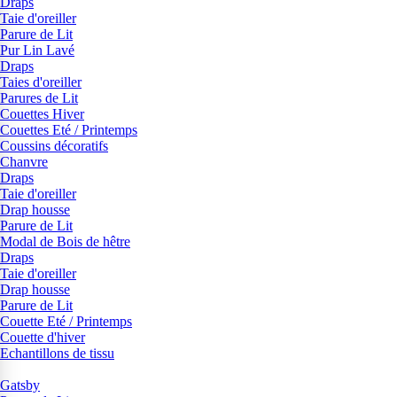
Draps
Taie d'oreiller
Parure de Lit
Pur Lin Lavé
Draps
Taies d'oreiller
Parures de Lit
Couettes Hiver
Couettes Eté / Printemps
Coussins décoratifs
Chanvre
Draps
Taie d'oreiller
Drap housse
Parure de Lit
Modal de Bois de hêtre
Draps
Taie d'oreiller
Drap housse
Parure de Lit
Couette Eté / Printemps
Couette d'hiver
Echantillons de tissu
Gatsby