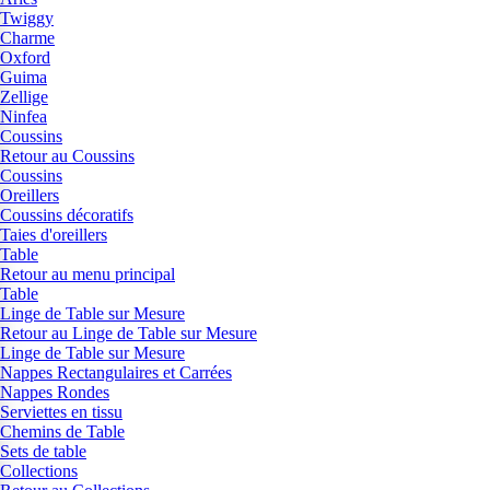
Twiggy
Charme
Oxford
Guima
Zellige
Ninfea
Coussins
Retour au Coussins
Coussins
Oreillers
Coussins décoratifs
Taies d'oreillers
Table
Retour au menu principal
Table
Linge de Table sur Mesure
Retour au Linge de Table sur Mesure
Linge de Table sur Mesure
Nappes Rectangulaires et Carrées
Nappes Rondes
Serviettes en tissu
Chemins de Table
Sets de table
Collections