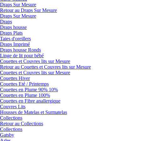
Draps Sur Mesure
Retour au Draps Sur Mesure
Draps Sur Mesure
Draps
Draps housse
Draps Plats
Taies d'oreillers
Draps Imprimé
Draps housse Ronds
Linge de lit pour bébé
Couettes et Couvres lits sur Mesure
Retour au Couettes et Couvres lits sur Mesure
Couettes et Couvres lits sur Mesure
Couettes Hiver
Couettes Eté / Printemps
Couettes en Plume 90% 10%
Couettes en Plume 100%
Couettes en Fibre anallergique
Couvres Lits
Housses de Matelas et Surmatelas
Collections
Retour au Collections
Collections
Gatsby
Arles