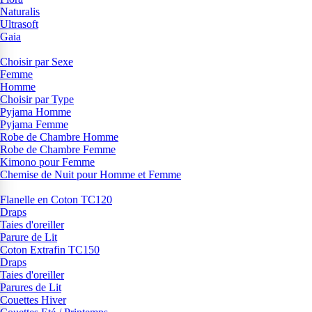
Naturalis
Ultrasoft
Gaia
Choisir par Sexe
Femme
Homme
Choisir par Type
Pyjama Homme
Pyjama Femme
Robe de Chambre Homme
Robe de Chambre Femme
Kimono pour Femme
Chemise de Nuit pour Homme et Femme
Flanelle en Coton TC120
Draps
Taies d'oreiller
Parure de Lit
Coton Extrafin TC150
Draps
Taies d'oreiller
Parures de Lit
Couettes Hiver