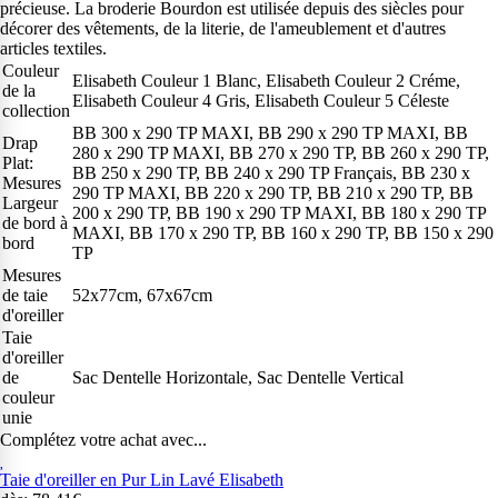
précieuse. La broderie Bourdon est utilisée depuis des siècles pour
décorer des vêtements, de la literie, de l'ameublement et d'autres
articles textiles.
Couleur
Elisabeth Couleur 1 Blanc, Elisabeth Couleur 2 Créme,
de la
Elisabeth Couleur 4 Gris, Elisabeth Couleur 5 Céleste
collection
BB 300 x 290 TP MAXI, BB 290 x 290 TP MAXI, BB
Drap
280 x 290 TP MAXI, BB 270 x 290 TP, BB 260 x 290 TP,
Plat:
BB 250 x 290 TP, BB 240 x 290 TP Français, BB 230 x
Mesures
290 TP MAXI, BB 220 x 290 TP, BB 210 x 290 TP, BB
Largeur
200 x 290 TP, BB 190 x 290 TP MAXI, BB 180 x 290 TP
de bord à
MAXI, BB 170 x 290 TP, BB 160 x 290 TP, BB 150 x 290
bord
TP
Mesures
de taie
52x77cm, 67x67cm
d'oreiller
Taie
d'oreiller
de
Sac Dentelle Horizontale, Sac Dentelle Vertical
couleur
unie
Complétez votre achat avec...
Taie d'oreiller en Pur Lin Lavé Elisabeth