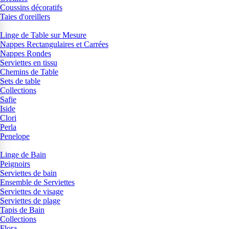
Coussins décoratifs
Taies d'oreillers
Linge de Table sur Mesure
Nappes Rectangulaires et Carrées
Nappes Rondes
Serviettes en tissu
Chemins de Table
Sets de table
Collections
Safie
Iside
Clori
Perla
Penelope
Linge de Bain
Peignoirs
Serviettes de bain
Ensemble de Serviettes
Serviettes de visage
Serviettes de plage
Tapis de Bain
Collections
Flora