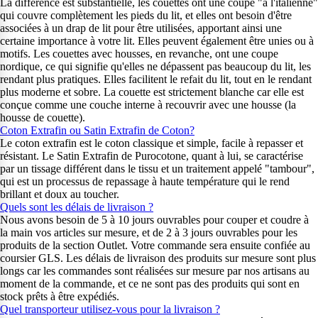
La différence est substantielle, les couettes ont une coupe "à l'italienne"
qui couvre complètement les pieds du lit, et elles ont besoin d'être
associées à un drap de lit pour être utilisées, apportant ainsi une
certaine importance à votre lit. Elles peuvent également être unies ou à
motifs. Les couettes avec housses, en revanche, ont une coupe
nordique, ce qui signifie qu'elles ne dépassent pas beaucoup du lit, les
rendant plus pratiques. Elles facilitent le refait du lit, tout en le rendant
plus moderne et sobre. La couette est strictement blanche car elle est
conçue comme une couche interne à recouvrir avec une housse (la
housse de couette).
Coton Extrafin ou Satin Extrafin de Coton?
Le coton extrafin est le coton classique et simple, facile à repasser et
résistant. Le Satin Extrafin de Purocotone, quant à lui, se caractérise
par un tissage différent dans le tissu et un traitement appelé "tambour",
qui est un processus de repassage à haute température qui le rend
brillant et doux au toucher.
Quels sont les délais de livraison ?
Nous avons besoin de 5 à 10 jours ouvrables pour couper et coudre à
la main vos articles sur mesure, et de 2 à 3 jours ouvrables pour les
produits de la section Outlet. Votre commande sera ensuite confiée au
coursier GLS. Les délais de livraison des produits sur mesure sont plus
longs car les commandes sont réalisées sur mesure par nos artisans au
moment de la commande, et ce ne sont pas des produits qui sont en
stock prêts à être expédiés.
Quel transporteur utilisez-vous pour la livraison ?