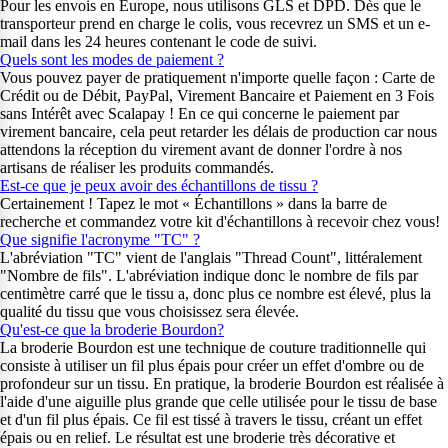
Pour les envois en Europe, nous utilisons GLS et DPD. Dès que le
transporteur prend en charge le colis, vous recevrez un SMS et un e-
mail dans les 24 heures contenant le code de suivi.
Quels sont les modes de paiement ?
Vous pouvez payer de pratiquement n'importe quelle façon : Carte de
Crédit ou de Débit, PayPal, Virement Bancaire et Paiement en 3 Fois
sans Intérêt avec Scalapay ! En ce qui concerne le paiement par
virement bancaire, cela peut retarder les délais de production car nous
attendons la réception du virement avant de donner l'ordre à nos
artisans de réaliser les produits commandés.
Est-ce que je peux avoir des échantillons de tissu ?
Certainement ! Tapez le mot « Échantillons » dans la barre de
recherche et commandez votre kit d'échantillons à recevoir chez vous!
Que signifie l'acronyme "TC" ?
L'abréviation "TC" vient de l'anglais "Thread Count", littéralement
"Nombre de fils". L'abréviation indique donc le nombre de fils par
centimètre carré que le tissu a, donc plus ce nombre est élevé, plus la
qualité du tissu que vous choisissez sera élevée.
Qu'est-ce que la broderie Bourdon?
La broderie Bourdon est une technique de couture traditionnelle qui
consiste à utiliser un fil plus épais pour créer un effet d'ombre ou de
profondeur sur un tissu. En pratique, la broderie Bourdon est réalisée à
l'aide d'une aiguille plus grande que celle utilisée pour le tissu de base
et d'un fil plus épais. Ce fil est tissé à travers le tissu, créant un effet
épais ou en relief. Le résultat est une broderie très décorative et