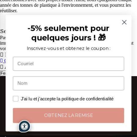
année des tonnes de plastique à l'environnement, et vous pourrez les
réutiliser.
4.
-5% seulement pour
Service Client Exceptionnel
quelques jours ! 🎁
Pas de chatbot, mais de vraies personnes qui vous répondent
immédiatement. Contactez nos conseillers pour tout doute concernant
votre commande, du lundi au vendredi de 9h à 13h et de 14h à 18h.
Inscrivez-vous et obtenez le coupon :
Panier
CONTINUER
ALLER AU PANIER
Attention
Fermer
J'ai lu et j'accepte la politique de confidentialité
OBTENEZ LA REMISE