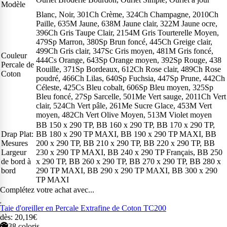
Modèle
Blanc, Noir, 301Ch Crème, 324Ch Champagne, 2010Ch
Paille, 635M Jaune, 638M Jaune clair, 322M Jaune ocre,
396Ch Gris Taupe Clair, 2154M Gris Tourterelle Moyen,
479Sp Marron, 380Sp Brun foncé, 445Ch Greige clair,
499Ch Gris clair, 347Sc Gris moyen, 481M Gris foncé,
Couleur
444Cs Orange, 643Sp Orange moyen, 392Sp Rouge, 438
Percale de
Rouille, 371Sp Bordeaux, 612Ch Rose clair, 489Ch Rose
Coton
poudré, 466Ch Lilas, 640Sp Fuchsia, 447Sp Prune, 442Ch
Céleste, 425Cs Bleu cobalt, 606Sp Bleu moyen, 325Sp
Bleu foncé, 27Sp Sarcelle, 501Me Vert sauge, 2011Ch Vert
clair, 524Ch Vert pâle, 261Me Sucre Glace, 453M Vert
moyen, 482Ch Vert Olive Moyen, 513M Violet moyen
BB 150 x 290 TP, BB 160 x 290 TP, BB 170 x 290 TP,
Drap Plat:
BB 180 x 290 TP MAXI, BB 190 x 290 TP MAXI, BB
Mesures
200 x 290 TP, BB 210 x 290 TP, BB 220 x 290 TP, BB
Largeur
230 x 290 TP MAXI, BB 240 x 290 TP Français, BB 250
de bord à
x 290 TP, BB 260 x 290 TP, BB 270 x 290 TP, BB 280 x
bord
290 TP MAXI, BB 290 x 290 TP MAXI, BB 300 x 290
TP MAXI
Complétez votre achat avec...
Taie d'oreiller en Percale Extrafine de Coton TC200
dès: 20,19€
38 coloris