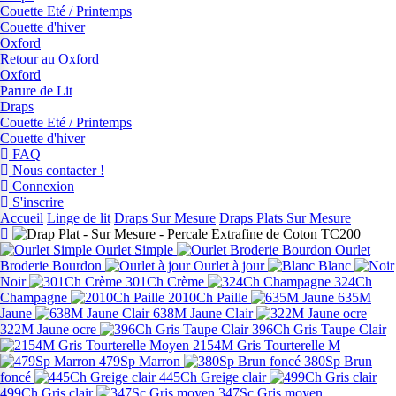
Couette Eté / Printemps
Couette d'hiver
Oxford
Retour au Oxford
Oxford
Parure de Lit
Draps
Couette Eté / Printemps
Couette d'hiver
FAQ
Nous contacter !
Connexion
S'inscrire
Accueil
Linge de lit
Draps Sur Mesure
Draps Plats Sur Mesure
Ourlet Simple
Ourlet
Broderie Bourdon
Ourlet à jour
Blanc
Noir
301Ch Crème
324Ch
Champagne
2010Ch Paille
635M
Jaune
638M Jaune Clair
322M Jaune ocre
396Ch Gris Taupe Clair
2154M Gris Tourterelle M
479Sp Marron
380Sp Brun
foncé
445Ch Greige clair
499Ch Gris clair
347Sc Gris moyen