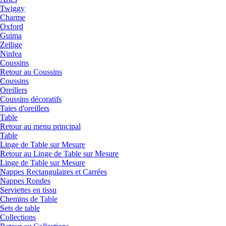
Twiggy
Charme
Oxford
Guima
Zellige
Ninfea
Coussins
Retour au Coussins
Coussins
Oreillers
Coussins décoratifs
Taies d'oreillers
Table
Retour au menu principal
Table
Linge de Table sur Mesure
Retour au Linge de Table sur Mesure
Linge de Table sur Mesure
Nappes Rectangulaires et Carrées
Nappes Rondes
Serviettes en tissu
Chemins de Table
Sets de table
Collections