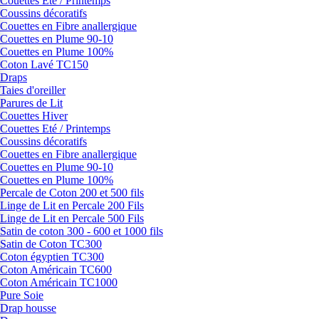
Couettes Eté / Printemps
Coussins décoratifs
Couettes en Fibre anallergique
Couettes en Plume 90-10
Couettes en Plume 100%
Coton Lavé TC150
Draps
Taies d'oreiller
Parures de Lit
Couettes Hiver
Couettes Eté / Printemps
Coussins décoratifs
Couettes en Fibre anallergique
Couettes en Plume 90-10
Couettes en Plume 100%
Percale de Coton 200 et 500 fils
Linge de Lit en Percale 200 Fils
Linge de Lit en Percale 500 Fils
Satin de coton 300 - 600 et 1000 fils
Satin de Coton TC300
Coton égyptien TC300
Coton Américain TC600
Coton Américain TC1000
Pure Soie
Drap housse