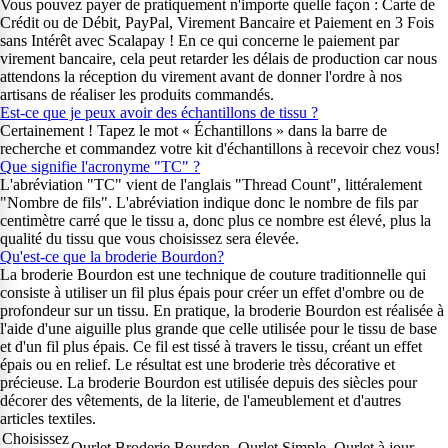
Vous pouvez payer de pratiquement n'importe quelle façon : Carte de
Crédit ou de Débit, PayPal, Virement Bancaire et Paiement en 3 Fois
sans Intérêt avec Scalapay ! En ce qui concerne le paiement par
virement bancaire, cela peut retarder les délais de production car nous
attendons la réception du virement avant de donner l'ordre à nos
artisans de réaliser les produits commandés.
Est-ce que je peux avoir des échantillons de tissu ?
Certainement ! Tapez le mot « Échantillons » dans la barre de
recherche et commandez votre kit d'échantillons à recevoir chez vous!
Que signifie l'acronyme "TC" ?
L'abréviation "TC" vient de l'anglais "Thread Count", littéralement
"Nombre de fils". L'abréviation indique donc le nombre de fils par
centimètre carré que le tissu a, donc plus ce nombre est élevé, plus la
qualité du tissu que vous choisissez sera élevée.
Qu'est-ce que la broderie Bourdon?
La broderie Bourdon est une technique de couture traditionnelle qui
consiste à utiliser un fil plus épais pour créer un effet d'ombre ou de
profondeur sur un tissu. En pratique, la broderie Bourdon est réalisée à
l'aide d'une aiguille plus grande que celle utilisée pour le tissu de base
et d'un fil plus épais. Ce fil est tissé à travers le tissu, créant un effet
épais ou en relief. Le résultat est une broderie très décorative et
précieuse. La broderie Bourdon est utilisée depuis des siècles pour
décorer des vêtements, de la literie, de l'ameublement et d'autres
articles textiles.
Choisissez
Ourlet Broderie Bourdon, Ourlet Simple, Ourlet à jour