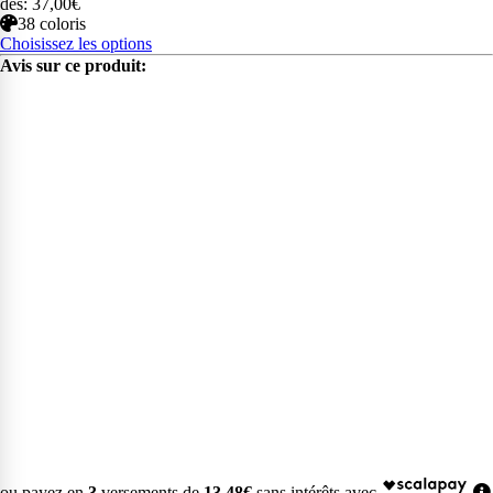
dès: 37,00€
38 coloris
Choisissez les options
Avis sur ce produit:
ou payez en
3
versements de
13,48€
sans intérêts avec