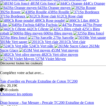
481M Gris foncé
444Cs Orange
643Sp Orange moyen
392Sp Rouge
438Sp Rouille
371Sp Bordeaux
612Ch Rose clair
489Ch Rose poudré
466Ch
Lilas
640Sp Fuchsia
447Sp Prune
442Ch Céleste
425Cs Bleu
cobalt
606Sp Bleu moyen
325Sp Bleu foncé
27Sp Sarcelle
501Me Vert sauge
2011Ch Vert clair
524Ch Vert pâle
261Me
Sucre Glace
453M Vert moyen
482Ch Vert olive moyen
527M Violet Moyen
Découvrez toutes les couleurs
Complétez votre achat avec...
Taie d'oreiller en Percale Extrafine de Coton TC200
dès: 20,19€
38 coloris
Choisissez les options
Drap housse - Sur Mesure - Percale TC200 Extrafine de Coton