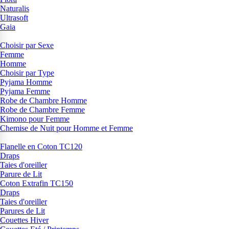
Naturalis
Ultrasoft
Gaia
Choisir par Sexe
Femme
Homme
Choisir par Type
Pyjama Homme
Pyjama Femme
Robe de Chambre Homme
Robe de Chambre Femme
Kimono pour Femme
Chemise de Nuit pour Homme et Femme
Flanelle en Coton TC120
Draps
Taies d'oreiller
Parure de Lit
Coton Extrafin TC150
Draps
Taies d'oreiller
Parures de Lit
Couettes Hiver