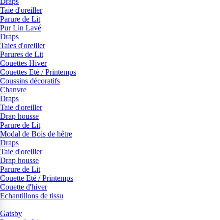
Draps
Taie d'oreiller
Parure de Lit
Pur Lin Lavé
Draps
Taies d'oreiller
Parures de Lit
Couettes Hiver
Couettes Eté / Printemps
Coussins décoratifs
Chanvre
Draps
Taie d'oreiller
Drap housse
Parure de Lit
Modal de Bois de hêtre
Draps
Taie d'oreiller
Drap housse
Parure de Lit
Couette Eté / Printemps
Couette d'hiver
Echantillons de tissu
Gatsby