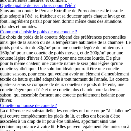
aux différentes mesures, et combien.
Quelle qualité de tissu choisir pour l'été ?
Sans aucun doute, le Percale Extrafine de Purocotone est le tissu le
plus adapté à l'été, sa fraîcheur et sa douceur après chaque lavage en
font l'ingrédient parfait pour bien dormir même dans des situations
chaudes et humides.
Comment choisir le poids de ma couette ?
Le choix du poids de la couette dépend des préférences personnelles
ainsi que de la saison ou de la température habituelle de la chambre. Le
poids peut varier de 80g/m² pour une couette légère de printemps à
160g/m² pour une couette de poids moyen, et de 200g/m² pour une
couette légère d'hiver à 350g/m² pour une couette lourde. De plus,
pour la même chaleur, une couette naturelle sera plus légère qu'une
couette synthétique. Une solution idéale pourrait être une couette
quatre saisons, pour ceux qui veulent avoir un élément d'ameublement
textile de haute qualité adaptable à tout moment de l'année. La couette
quatre saisons se compose de deux couettes de poids différents, une
couette légère pour l'été et une couette plus chaude pour la demi-
saison, qui ensemble forment une couette parfaitement isolante pour
l'hiver.
Couette ou housse de couette ?
La différence est substantielle, les couettes ont une coupe "à l'italienne"
qui couvre complètement les pieds du lit, et elles ont besoin d'être
associées à un drap de lit pour être utilisées, apportant ainsi une
certaine importance à votre lit. Elles peuvent également être unies ou à