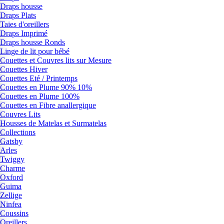
Draps housse
Draps Plats
Taies d'oreillers
Draps Imprimé
Draps housse Ronds
Linge de lit pour bébé
Couettes et Couvres lits sur Mesure
Couettes Hiver
Couettes Eté / Printemps
Couettes en Plume 90% 10%
Couettes en Plume 100%
Couettes en Fibre anallergique
Couvres Lits
Housses de Matelas et Surmatelas
Collections
Gatsby
Arles
Twiggy
Charme
Oxford
Guima
Zellige
Ninfea
Coussins
Oreillers