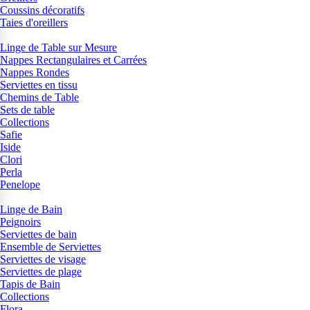
Coussins décoratifs
Taies d'oreillers
Linge de Table sur Mesure
Nappes Rectangulaires et Carrées
Nappes Rondes
Serviettes en tissu
Chemins de Table
Sets de table
Collections
Safie
Iside
Clori
Perla
Penelope
Linge de Bain
Peignoirs
Serviettes de bain
Ensemble de Serviettes
Serviettes de visage
Serviettes de plage
Tapis de Bain
Collections
Flora