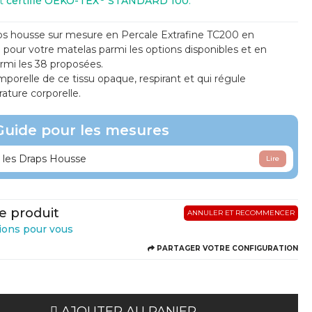
st
certifié OEKO-TEX
STANDARD 100
.
s housse sur mesure en Percale Extrafine TC200 en
e pour votre matelas parmi les options disponibles et en
armi les 38 proposées.
emporelle de ce tissu opaque, respirant et qui régule
ature corporelle.
Guide pour les mesures
les Draps Housse
Lire
e produit
ANNULER ET RECOMMENCER
ions pour vous
PARTAGER VOTRE CONFIGURATION
AJOUTER AU PANIER