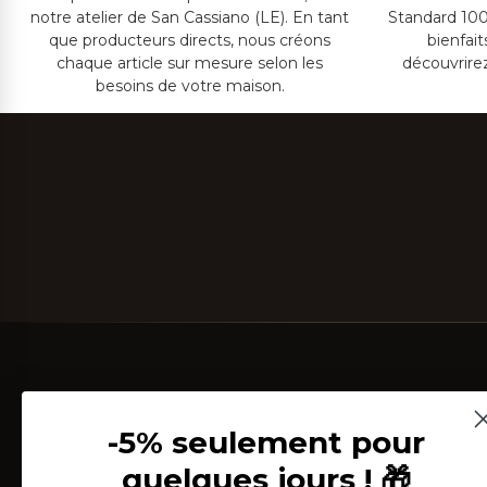
notre atelier de San Cassiano (LE). En tant
Standard 100
que producteurs directs, nous créons
bienfai
chaque article sur mesure selon les
découvrire
besoins de votre maison.
-5% seulement pour
quelques jours ! 🎁