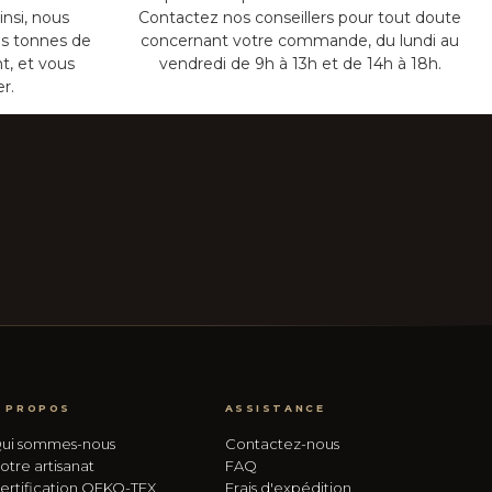
insi, nous
Contactez nos conseillers pour tout doute
s tonnes de
concernant votre commande, du lundi au
t, et vous
vendredi de 9h à 13h et de 14h à 18h.
er.
 PROPOS
ASSISTANCE
ui sommes-nous
Contactez-nous
otre artisanat
FAQ
ertification OEKO-TEX
Frais d'expédition