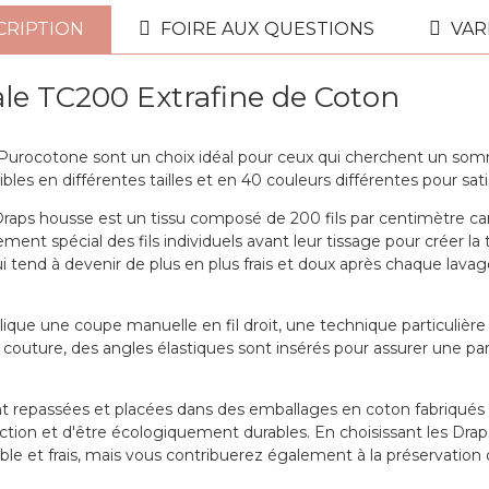
CRIPTION
FOIRE AUX QUESTIONS
VAR
Coton TC200 Extrafine
ale TC200 Extrafine de Coton
rocotone sont un choix idéal pour ceux qui cherchent un sommei
38 COLORIS
bles en différentes tailles et en 40 couleurs différentes pour sati
 Draps housse est un tissu composé de 200 fils par centimètre car
tement spécial des fils individuels avant leur tissage pour créer la 
 tend à devenir de plus en plus frais et doux après chaque lavage
plique une coupe manuelle en fil droit, une technique particuliè
couture, des angles élastiques sont insérés pour assurer une pa
t repassées et placées dans des emballages en coton fabriqués 
ction et d'être écologiquement durables. En choisissant les Dra
 et frais, mais vous contribuerez également à la préservation 