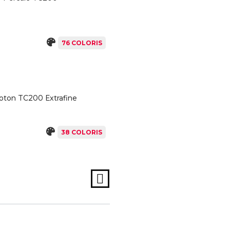
76 COLORIS
66CH LILAS
640SP FUCHSIA
Coton TC200 Extrafine
P BLEU MOYEN
325SP BLEU FONCÉ
38 COLORIS
CH VERT PÂLE
261ME SUCRE GLACE
Extrafine De Coton