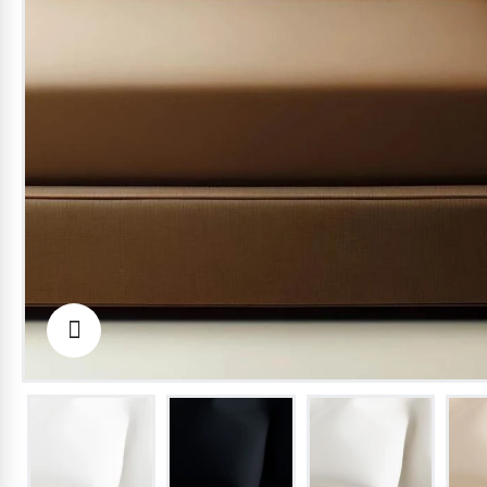
Housse De Couette - Sur Mesure 
Extrafine De Coton
dès: 80,61€
CHOISISSEZ LES OPTIONS
Draps - Sur Mesure - Percale De 
dès: 104,24€
CHOISISSEZ LES OPTIONS