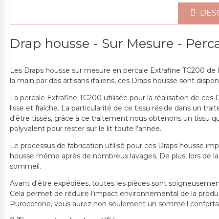
CHOISISSEZ LES OPTIONS
DES
Draps - Sur Mesure - Percale De 
Drap housse - Sur Mesure - Perc
dès: 104,24€
Les Draps housse sur mesure en percale Extrafine TC200 de Pu
la main par des artisans italiens, ces Draps housse sont disponi
La percale Extrafine TC200 utilisée pour la réalisation de ces
CHOISISSEZ LES OPTIONS
lisse et fraîche. La particularité de ce tissu réside dans un trai
d'être tissés, grâce à ce traitement nous obtenons un tissu qui
polyvalent pour rester sur le lit toute l'année.
Le processus de fabrication utilisé pour ces Draps housse im
housse même après de nombreux lavages. De plus, lors de la 
sommeil.
Avant d'être expédiées, toutes les pièces sont soigneusemen
Cela permet de réduire l'impact environnemental de la produ
Purocotone, vous aurez non seulement un sommeil confortable