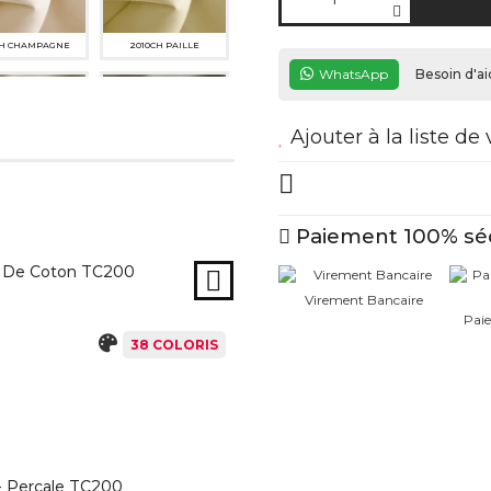
CH CHAMPAGNE
2010CH PAILLE
Extrafine De Coton
WhatsApp
Besoin d'ai
Ajouter à la liste de
38 COLORIS
CH GRIS TAUPE
2154M GRIS
CLAIR
TOURTERELLE M
Paiement 100% sé
ine De Coton TC200
Virement Bancaire
Paie
38 COLORIS
CH GRIS CLAIR
347SC GRIS MOYEN
92SP ROUGE
438SP ROUILLE
- Percale TC200