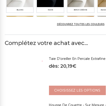
BLANC
NOIR
301CH CRÈME
324
Drap Plat - Sur Mesure - Percale 
TC200
dès: 40,44€
DÉCOUVREZ TOUTES LES COULEURS
Complétez votre achat avec...
CHOISISSEZ LES OPTIONS
635M JAUNE
638M JAUNE CLAIR
322M JAUNE OCRE
396
Taie D'oreiller En Percale Extraf
dès: 20,19€
479SP MARRON
380SP BRUN FONCÉ
445CH GREIGE CLAIR
499
CHOISISSEZ LES OPTIONS
3
643SP ORANGE MOYEN
Housse De Couette - Sur Mesure 