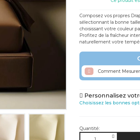
Ce produit e
Composez vos propres Drap
sélectionnant la bonne taill
choisissant votre couleur p
- Percale TC200
Profitez de la fraîcheur int
naturellement votre tempér
76 COLORIS
Comment Mesurer 
Personnalisez votr
Coton TC200 Extrafine
Choisissez les bonnes opt
38 COLORIS
Quantité: