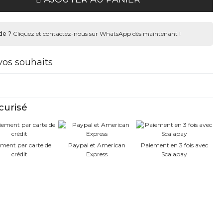
de ?
Cliquez et contactez-nous sur WhatsApp dès maintenant !
 vos souhaits
curisé
ment par carte de
Paypal et American
Paiement en 3 fois avec
crédit
Express
Scalapay