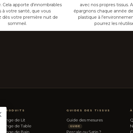
. Cela apporte d'innombrables
avec nos propres tissus. A
ts à votre santé, que vous
épargnons chaque année de
z dès votre première nuit de
plastique à l'environnemen
sommeil.
pourrez les réutilis
PRODUITS
GUIDES DES TISSUS
À
Linge de Lit
Guide des mesures
Q
Linge de Table
N
GUIDE
Linge de Bain
Percale ou Satin ?
C