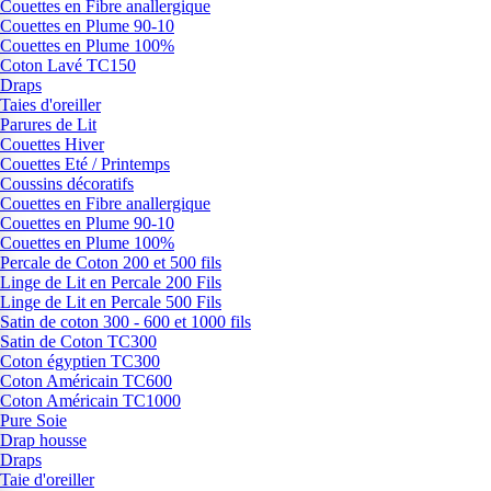
Couettes en Fibre anallergique
Couettes en Plume 90-10
Couettes en Plume 100%
Coton Lavé TC150
Draps
Taies d'oreiller
Parures de Lit
Couettes Hiver
Couettes Eté / Printemps
Coussins décoratifs
Couettes en Fibre anallergique
Couettes en Plume 90-10
Couettes en Plume 100%
Percale de Coton 200 et 500 fils
Linge de Lit en Percale 200 Fils
Linge de Lit en Percale 500 Fils
Satin de coton 300 - 600 et 1000 fils
Satin de Coton TC300
Coton égyptien TC300
Coton Américain TC600
Coton Américain TC1000
Pure Soie
Drap housse
Draps
Taie d'oreiller