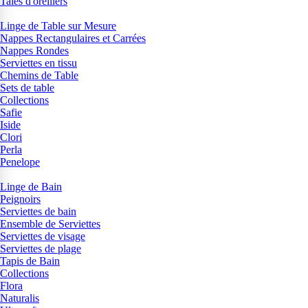
Taies d'oreillers
Linge de Table sur Mesure
Nappes Rectangulaires et Carrées
Nappes Rondes
Serviettes en tissu
Chemins de Table
Sets de table
Collections
Safie
Iside
Clori
Perla
Penelope
Linge de Bain
Peignoirs
Serviettes de bain
Ensemble de Serviettes
Serviettes de visage
Serviettes de plage
Tapis de Bain
Collections
Flora
Naturalis