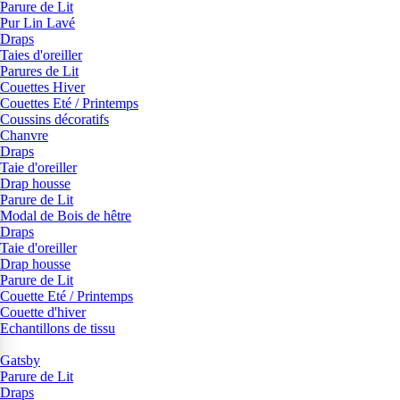
Parure de Lit
Pur Lin Lavé
Draps
Taies d'oreiller
Parures de Lit
Couettes Hiver
Couettes Eté / Printemps
Coussins décoratifs
Chanvre
Draps
Taie d'oreiller
Drap housse
Parure de Lit
Modal de Bois de hêtre
Draps
Taie d'oreiller
Drap housse
Parure de Lit
Couette Eté / Printemps
Couette d'hiver
Echantillons de tissu
Gatsby
Parure de Lit
Draps