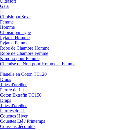
Ultrasoft
Gaia
Choisir par Sexe
Femme
Homme
Choisir par Type
Pyjama Homme
Pyjama Femme
Robe de Chambre Homme
Robe de Chambre Femme
Kimono pour Femme
Chemise de Nuit pour Homme et Femme
Flanelle en Coton TC120
Draps
Taies d'oreiller
Parure de Lit
Coton Extrafin TC150
Draps
Taies d'oreiller
Parures de Lit
Couettes Hiver
Couettes Eté / Printemps
Coussins décoratifs