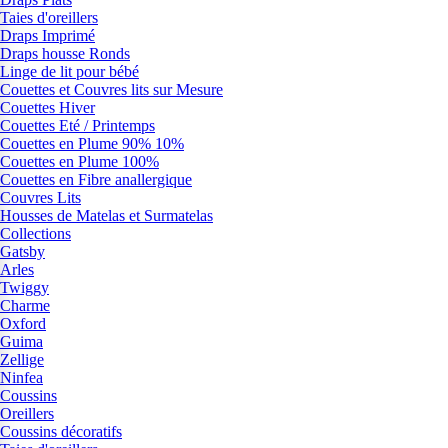
Taies d'oreillers
Draps Imprimé
Draps housse Ronds
Linge de lit pour bébé
Couettes et Couvres lits sur Mesure
Couettes Hiver
Couettes Eté / Printemps
Couettes en Plume 90% 10%
Couettes en Plume 100%
Couettes en Fibre anallergique
Couvres Lits
Housses de Matelas et Surmatelas
Collections
Gatsby
Arles
Twiggy
Charme
Oxford
Guima
Zellige
Ninfea
Coussins
Oreillers
Coussins décoratifs