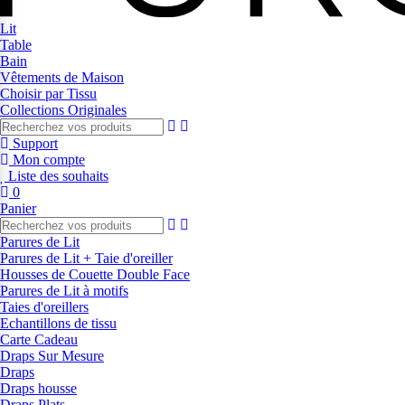
Lit
Table
Bain
Vêtements de Maison
Choisir par Tissu
Collections Originales
Support
Mon compte
Liste des souhaits
0
Panier
Parures de Lit
Parures de Lit + Taie d'oreiller
Housses de Couette Double Face
Parures de Lit à motifs
Taies d'oreillers
Echantillons de tissu
Carte Cadeau
Draps Sur Mesure
Draps
Draps housse
Draps Plats