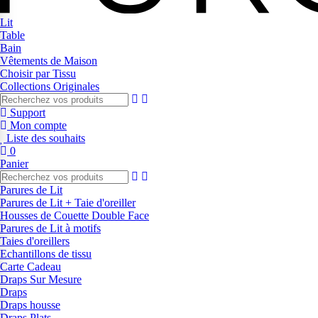
Lit
Table
Bain
Vêtements de Maison
Choisir par Tissu
Collections Originales
Support
Mon compte
Liste des souhaits
0
Panier
Parures de Lit
Parures de Lit + Taie d'oreiller
Housses de Couette Double Face
Parures de Lit à motifs
Taies d'oreillers
Echantillons de tissu
Carte Cadeau
Draps Sur Mesure
Draps
Draps housse
Draps Plats