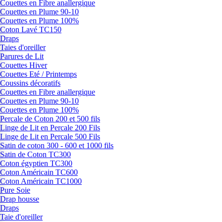
Couettes en Fibre anallergique
Couettes en Plume 90-10
Couettes en Plume 100%
Coton Lavé TC150
Draps
Taies d'oreiller
Parures de Lit
Couettes Hiver
Couettes Eté / Printemps
Coussins décoratifs
Couettes en Fibre anallergique
Couettes en Plume 90-10
Couettes en Plume 100%
Percale de Coton 200 et 500 fils
Linge de Lit en Percale 200 Fils
Linge de Lit en Percale 500 Fils
Satin de coton 300 - 600 et 1000 fils
Satin de Coton TC300
Coton égyptien TC300
Coton Américain TC600
Coton Américain TC1000
Pure Soie
Drap housse
Draps
Taie d'oreiller