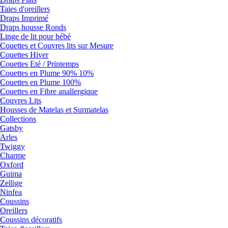
Taies d'oreillers
Draps Imprimé
Draps housse Ronds
Linge de lit pour bébé
Couettes et Couvres lits sur Mesure
Couettes Hiver
Couettes Eté / Printemps
Couettes en Plume 90% 10%
Couettes en Plume 100%
Couettes en Fibre anallergique
Couvres Lits
Housses de Matelas et Surmatelas
Collections
Gatsby
Arles
Twiggy
Charme
Oxford
Guima
Zellige
Ninfea
Coussins
Oreillers
Coussins décoratifs