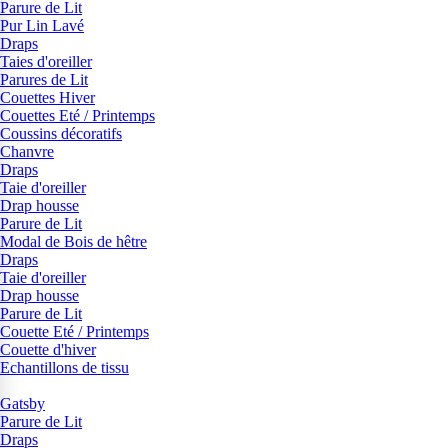
Parure de Lit
Pur Lin Lavé
Draps
Taies d'oreiller
Parures de Lit
Couettes Hiver
Couettes Eté / Printemps
Coussins décoratifs
Chanvre
Draps
Taie d'oreiller
Drap housse
Parure de Lit
Modal de Bois de hêtre
Draps
Taie d'oreiller
Drap housse
Parure de Lit
Couette Eté / Printemps
Couette d'hiver
Echantillons de tissu
Gatsby
Parure de Lit
Draps