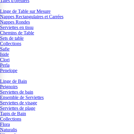
Taies d'oreillers
Linge de Table sur Mesure
Nappes Rectangulaires et Carrées
Nappes Rondes
Serviettes en tissu
Chemins de Table
Sets de table
Collections
Safie
Iside
Clori
Perla
Penelope
Linge de Bain
Peignoirs
Serviettes de bain
Ensemble de Serviettes
Serviettes de visage
Serviettes de plage
Tapis de Bain
Collections
Flora
Naturalis