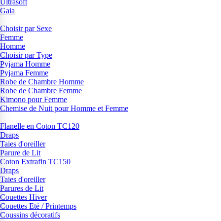
Ultrasoft
Gaia
Choisir par Sexe
Femme
Homme
Choisir par Type
Pyjama Homme
Pyjama Femme
Robe de Chambre Homme
Robe de Chambre Femme
Kimono pour Femme
Chemise de Nuit pour Homme et Femme
Flanelle en Coton TC120
Draps
Taies d'oreiller
Parure de Lit
Coton Extrafin TC150
Draps
Taies d'oreiller
Parures de Lit
Couettes Hiver
Couettes Eté / Printemps
Coussins décoratifs