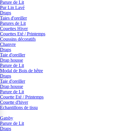
Parure de Lit
Pur Lin Lavé
Draps
Taies d'oreiller
Parures de Lit
Couettes Hiver
Couettes Eté / Printemps
Coussins décoratifs
Chanvre
Draps
Taie d'oreiller
Drap housse
Parure de Lit
Modal de Bois de hêtre
Draps
Taie d'oreiller
Drap housse
Parure de Lit
Couette Eté / Printemps
Couette d'hiver
Echantillons de tissu
Gatsby
Parure de Lit
Draps