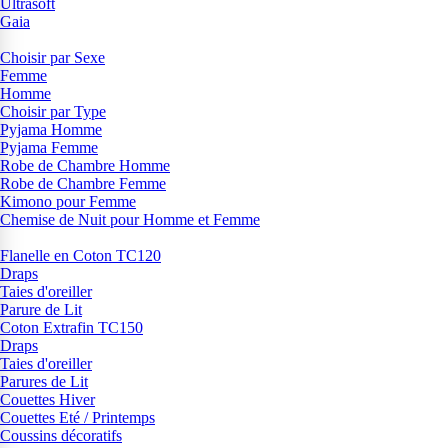
Ultrasoft
Gaia
Choisir par Sexe
Femme
Homme
Choisir par Type
Pyjama Homme
Pyjama Femme
Robe de Chambre Homme
Robe de Chambre Femme
Kimono pour Femme
Chemise de Nuit pour Homme et Femme
Flanelle en Coton TC120
Draps
Taies d'oreiller
Parure de Lit
Coton Extrafin TC150
Draps
Taies d'oreiller
Parures de Lit
Couettes Hiver
Couettes Eté / Printemps
Coussins décoratifs