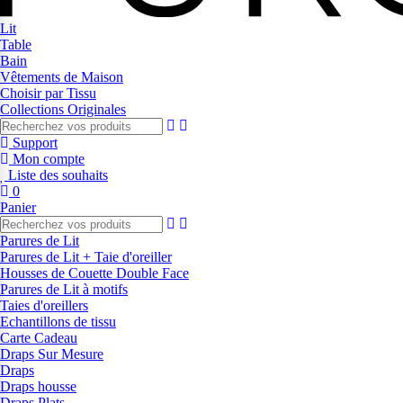
Lit
Table
Bain
Vêtements de Maison
Choisir par Tissu
Collections Originales
Support
Mon compte
Liste des souhaits
0
Panier
Parures de Lit
Parures de Lit + Taie d'oreiller
Housses de Couette Double Face
Parures de Lit à motifs
Taies d'oreillers
Echantillons de tissu
Carte Cadeau
Draps Sur Mesure
Draps
Draps housse
Draps Plats