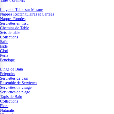
Taies d'oreillers
Linge de Table sur Mesure
Nappes Rectangulaires et Carrées
Nappes Rondes
Serviettes en tissu
Chemins de Table
Sets de table
Collections
Safie
Iside
Clori
Perla
Penelope
Linge de Bain
Peignoirs
Serviettes de bain
Ensemble de Serviettes
Serviettes de visage
Serviettes de plage
Tapis de Bain
Collections
Flora
Naturalis