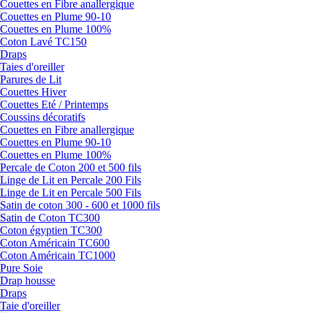
Couettes en Fibre anallergique
Couettes en Plume 90-10
Couettes en Plume 100%
Coton Lavé TC150
Draps
Taies d'oreiller
Parures de Lit
Couettes Hiver
Couettes Eté / Printemps
Coussins décoratifs
Couettes en Fibre anallergique
Couettes en Plume 90-10
Couettes en Plume 100%
Percale de Coton 200 et 500 fils
Linge de Lit en Percale 200 Fils
Linge de Lit en Percale 500 Fils
Satin de coton 300 - 600 et 1000 fils
Satin de Coton TC300
Coton égyptien TC300
Coton Américain TC600
Coton Américain TC1000
Pure Soie
Drap housse
Draps
Taie d'oreiller