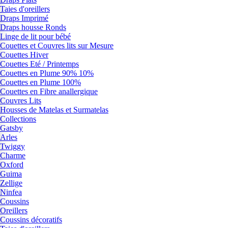
Taies d'oreillers
Draps Imprimé
Draps housse Ronds
Linge de lit pour bébé
Couettes et Couvres lits sur Mesure
Couettes Hiver
Couettes Eté / Printemps
Couettes en Plume 90% 10%
Couettes en Plume 100%
Couettes en Fibre anallergique
Couvres Lits
Housses de Matelas et Surmatelas
Collections
Gatsby
Arles
Twiggy
Charme
Oxford
Guima
Zellige
Ninfea
Coussins
Oreillers
Coussins décoratifs