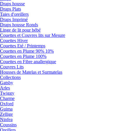
Draps housse
Draps Plats
Taies d'oreillers
Draps Imprimé
Draps housse Ronds
Linge de lit pour bébé
Couettes et Couvres lits sur Mesure
Couettes Hiver
Couettes Eté / Printemps
Couettes en Plume 90% 10%
Couettes en Plume 100%
Couettes en Fibre anallergique
Couvres Lits
Housses de Matelas et Surmatelas
Collections
Gatsby
Arles
Twiggy
Charme
Oxford
Guima
Zellige
Ninfea
Coussins
Oreillers