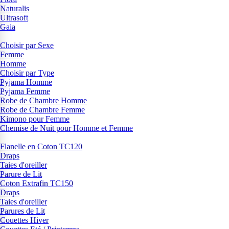
Naturalis
Ultrasoft
Gaia
Choisir par Sexe
Femme
Homme
Choisir par Type
Pyjama Homme
Pyjama Femme
Robe de Chambre Homme
Robe de Chambre Femme
Kimono pour Femme
Chemise de Nuit pour Homme et Femme
Flanelle en Coton TC120
Draps
Taies d'oreiller
Parure de Lit
Coton Extrafin TC150
Draps
Taies d'oreiller
Parures de Lit
Couettes Hiver