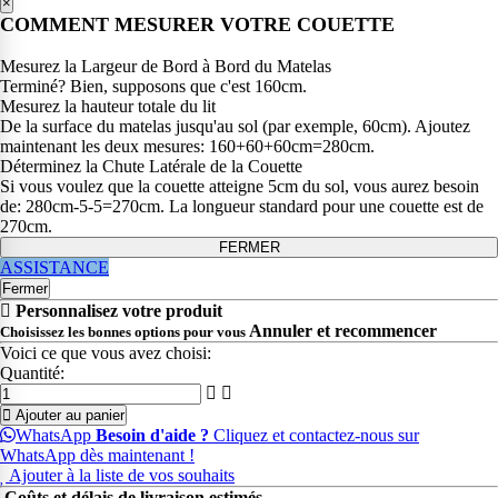
×
COMMENT MESURER VOTRE COUETTE
Mesurez la Largeur de Bord à Bord du Matelas
Terminé? Bien, supposons que c'est 160cm.
Mesurez la hauteur totale du lit
De la surface du matelas jusqu'au sol (par exemple, 60cm). Ajoutez
maintenant les deux mesures: 160+60+60cm=280cm.
Déterminez la Chute Latérale de la Couette
Si vous voulez que la couette atteigne 5cm du sol, vous aurez besoin
de: 280cm-5-5=270cm. La longueur standard pour une couette est de
270cm.
FERMER
ASSISTANCE
Fermer
Personnalisez votre produit
Annuler et recommencer
Choisissez les bonnes options pour vous
Voici ce que vous avez choisi:
Quantité:
Ajouter au panier
WhatsApp
Besoin d'aide ?
Cliquez et contactez-nous sur
WhatsApp dès maintenant !
Ajouter à la liste de vos souhaits
Coûts et délais de livraison estimés