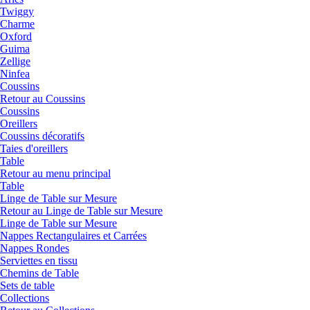
Twiggy
Charme
Oxford
Guima
Zellige
Ninfea
Coussins
Retour au Coussins
Coussins
Oreillers
Coussins décoratifs
Taies d'oreillers
Table
Retour au menu principal
Table
Linge de Table sur Mesure
Retour au Linge de Table sur Mesure
Linge de Table sur Mesure
Nappes Rectangulaires et Carrées
Nappes Rondes
Serviettes en tissu
Chemins de Table
Sets de table
Collections