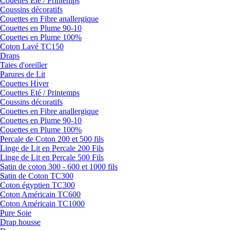
Couettes Eté / Printemps
Coussins décoratifs
Couettes en Fibre anallergique
Couettes en Plume 90-10
Couettes en Plume 100%
Coton Lavé TC150
Draps
Taies d'oreiller
Parures de Lit
Couettes Hiver
Couettes Eté / Printemps
Coussins décoratifs
Couettes en Fibre anallergique
Couettes en Plume 90-10
Couettes en Plume 100%
Percale de Coton 200 et 500 fils
Linge de Lit en Percale 200 Fils
Linge de Lit en Percale 500 Fils
Satin de coton 300 - 600 et 1000 fils
Satin de Coton TC300
Coton égyptien TC300
Coton Américain TC600
Coton Américain TC1000
Pure Soie
Drap housse