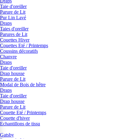
Draps
Taie d'oreiller
Parure de Lit
Pur Lin Lavé
Draps
Taies d'oreiller
Parures de Lit
Couettes Hiver
Couettes Eté / Printemps
Coussins décoratifs
Chanvre
Draps
Taie d'oreiller
Drap housse
Parure de Lit
Modal de Bois de hêtre
Draps
Taie d'oreiller
Drap housse
Parure de Lit
Couette Eté / Printemps
Couette d'hiver
Echantillons de tissu
Gatsby