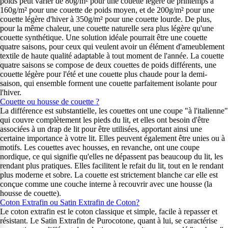
poids peut varier de 80g/m² pour une couette légère de printemps à
160g/m² pour une couette de poids moyen, et de 200g/m² pour une
couette légère d'hiver à 350g/m² pour une couette lourde. De plus,
pour la même chaleur, une couette naturelle sera plus légère qu'une
couette synthétique. Une solution idéale pourrait être une couette
quatre saisons, pour ceux qui veulent avoir un élément d'ameublement
textile de haute qualité adaptable à tout moment de l'année. La couette
quatre saisons se compose de deux couettes de poids différents, une
couette légère pour l'été et une couette plus chaude pour la demi-
saison, qui ensemble forment une couette parfaitement isolante pour
l'hiver.
Couette ou housse de couette ?
La différence est substantielle, les couettes ont une coupe "à l'italienne"
qui couvre complètement les pieds du lit, et elles ont besoin d'être
associées à un drap de lit pour être utilisées, apportant ainsi une
certaine importance à votre lit. Elles peuvent également être unies ou à
motifs. Les couettes avec housses, en revanche, ont une coupe
nordique, ce qui signifie qu'elles ne dépassent pas beaucoup du lit, les
rendant plus pratiques. Elles facilitent le refait du lit, tout en le rendant
plus moderne et sobre. La couette est strictement blanche car elle est
conçue comme une couche interne à recouvrir avec une housse (la
housse de couette).
Coton Extrafin ou Satin Extrafin de Coton?
Le coton extrafin est le coton classique et simple, facile à repasser et
résistant. Le Satin Extrafin de Purocotone, quant à lui, se caractérise