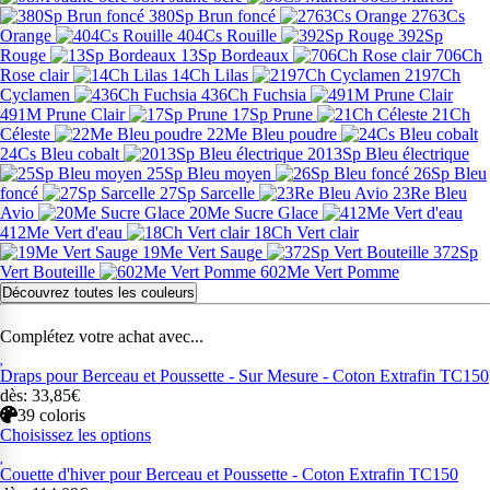
380Sp Brun foncé
2763Cs
Orange
404Cs Rouille
392Sp
Rouge
13Sp Bordeaux
706Ch
Rose clair
14Ch Lilas
2197Ch
Cyclamen
436Ch Fuchsia
491M Prune Clair
17Sp Prune
21Ch
Céleste
22Me Bleu poudre
24Cs Bleu cobalt
2013Sp Bleu électrique
25Sp Bleu moyen
26Sp Bleu
foncé
27Sp Sarcelle
23Re Bleu
Avio
20Me Sucre Glace
412Me Vert d'eau
18Ch Vert clair
19Me Vert Sauge
372Sp
Vert Bouteille
602Me Vert Pomme
Découvrez toutes les couleurs
Complétez votre achat avec...
Draps pour Berceau et Poussette - Sur Mesure - Coton Extrafin TC150
dès: 33,85€
39 coloris
Choisissez les options
Couette d'hiver pour Berceau et Poussette - Coton Extrafin TC150