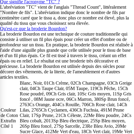
Que signifie l'acronyme "TC" ?
L'abréviation "TC" vient de l'anglais "Thread Count", littéralement
"Nombre de fils". L'abréviation indique donc le nombre de fils par
centimètre carré que le tissu a, donc plus ce nombre est élevé, plus la
qualité du tissu que vous choisissez sera élevée.
Qu'est-ce que la broderie Bourdon?
La broderie Bourdon est une technique de couture traditionnelle qui
consiste à utiliser un fil plus épais pour créer un effet d'ombre ou de
profondeur sur un tissu. En pratique, la broderie Bourdon est réalisée à
l'aide d'une aiguille plus grande que celle utilisée pour le tissu de base
et d'un fil plus épais. Ce fil est tissé à travers le tissu, créant un effet
épais ou en relief. Le résultat est une broderie très décorative et
précieuse. La broderie Bourdon est utilisée depuis des siècles pour
décorer des vêtements, de la literie, de l'ameublement et d'autres
articles textiles.
Blanc, Noir, 01Ch Crème, 02Ch Champagne, 03Ch Greige
clair, 04Ch Taupe Clair, 05M Taupe, 119Ch Pêche, 15Ch
Rose poudré, 09Ch Gris clair, 10Sc Gris moyen, 11Sp Gris
foncé , 08M Jaune ocre, 06Cs Marron, 380Sp Brun foncé,
2763Cs Orange, 404Cs Rouille, 706Ch Rose clair, 14Ch
Couleur
Lilas, 2765Ch Cyclamen, 436Ch Fuchsia, 491M Prune
de Coton
Clair, 17Sp Prune, 21Ch Céleste, 22Me Bleu poudre, 24Cs
Extrafin
Bleu cobalt, 2013Sp Bleu électrique, 25Sp Bleu moyen,
Côté 1
26Sp Bleu foncé, 27Sp Sarcelle, 23Re Bleu Avio, 20Me
Sucre Glace, 412Me Vert d'eau, 18Ch Vert clair, 19Me Vert