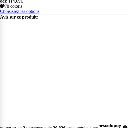
dès: 114,09€
78 coloris
Choisissez les options
Avis sur ce produit:
ou payez en
3
versements de
30,82€
sans intérêts avec