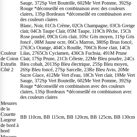
Sauge, 372Sp Vert Bouteille, 602Me Vert Pomme, 392Sp
Rouge *déconseillé en combinaison avec des couleurs
claires, 13Sp Bordeaux *déconseillé en combinaison avec
des couleurs claires
Blanc, Noir, 01Ch Crème, 02Ch Champagne, 03Ch Greige
clair, 04Ch Taupe Clair, 05M Taupe, 119Ch Pêche, 15Ch
Rose poudré, 09Ch Gris clair, 10Sc Gris moyen, 11Sp Gris
foncé , 08M Jaune ocre, 06Cs Marron, 380Sp Brun foncé,
2763Cs Orange, 404Cs Rouille, 706Ch Rose clair, 14Ch
Couleur
Lilas, 2765Ch Cyclamen, 436Ch Fuchsia, 491M Prune
de Coton
Clair, 17Sp Prune, 21Ch Céleste, 22Me Bleu poudre, 24Cs
Extrafin
Bleu cobalt, 2013Sp Bleu électrique, 25Sp Bleu moyen,
Côté 2
26Sp Bleu foncé, 27Sp Sarcelle, 23Re Bleu Avio, 20Me
Sucre Glace, 412Me Vert d'eau, 18Ch Vert clair, 19Me Vert
Sauge, 372Sp Vert Bouteille, 602Me Vert Pomme, 392Sp
Rouge *déconseillé en combinaison avec des couleurs
claires, 13Sp Bordeaux *déconseillé en combinaison avec
des couleurs claires
Mesures
de la
Couette
BB 110cm, BB 115cm, BB 120cm, BB 125cm, BB 130cm
Largeur
de bord à
bord
Mesures