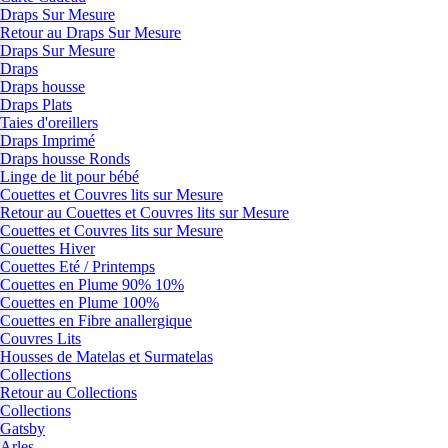
Draps Sur Mesure
Retour au Draps Sur Mesure
Draps Sur Mesure
Draps
Draps housse
Draps Plats
Taies d'oreillers
Draps Imprimé
Draps housse Ronds
Linge de lit pour bébé
Couettes et Couvres lits sur Mesure
Retour au Couettes et Couvres lits sur Mesure
Couettes et Couvres lits sur Mesure
Couettes Hiver
Couettes Eté / Printemps
Couettes en Plume 90% 10%
Couettes en Plume 100%
Couettes en Fibre anallergique
Couvres Lits
Housses de Matelas et Surmatelas
Collections
Retour au Collections
Collections
Gatsby
Arles