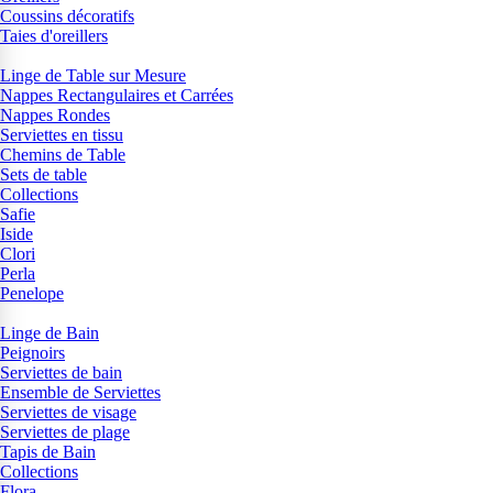
Coussins décoratifs
Taies d'oreillers
Linge de Table sur Mesure
Nappes Rectangulaires et Carrées
Nappes Rondes
Serviettes en tissu
Chemins de Table
Sets de table
Collections
Safie
Iside
Clori
Perla
Penelope
Linge de Bain
Peignoirs
Serviettes de bain
Ensemble de Serviettes
Serviettes de visage
Serviettes de plage
Tapis de Bain
Collections
Flora