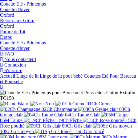
Couette Eté / Printemps
Couette d'hiver
Oxford
Retour au Oxford
Oxford
Parure de Lit
Draps
Couette Eté / Printemps
Couette d'hiver
FAQ
Nous contacter !
Connexion
S'inscrire
Accueil
Linge de lit
Linge de lit pour bébé
Couettes Eté Pour Berceau
et Poussette
Blanc
Noir
01Ch Crème
02Ch Champagne
03Ch
Greige clair
04Ch Taupe Clair
05M Taupe
119Ch Pêche
15Ch
Rose poudré
09Ch Gris clair
10Sc Gris moyen
11Sp Gris foncé
08M Jaune ocre
06Cs Marron