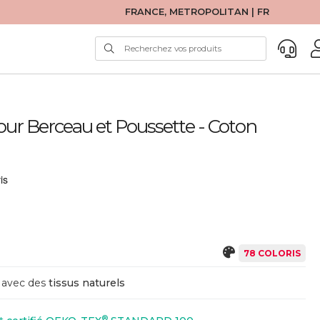
FRANCE, METROPOLITAN | FR
our Berceau et Poussette - Coton
78 COLORIS
avec des
tissus naturels
®