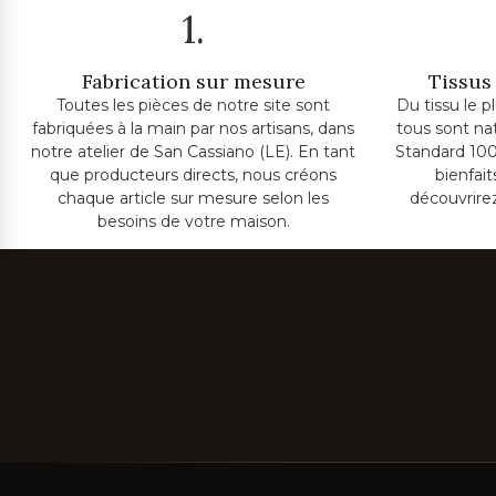
1.
Fabrication sur mesure
Tissus 
Toutes les pièces de notre site sont
Du tissu le p
fabriquées à la main par nos artisans, dans
tous sont na
notre atelier de San Cassiano (LE). En tant
Standard 100
que producteurs directs, nous créons
bienfai
chaque article sur mesure selon les
découvrire
besoins de votre maison.