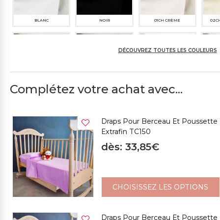
BLANC
NOIR
01CH CRÈME
02C
DÉCOUVREZ TOUTES LES COULEURS
Complétez votre achat avec...
04CH TAUPE CLAIR
05M TAUPE
119CH PÊCHE
15C
Draps Pour Berceau Et Poussette 
Extrafin TC150
dès: 33,85€
10SC GRIS MOYEN
11SP GRIS FONCÉ
08M JAUNE OCRE
0
CHOISISSEZ LES OPTIONS
Draps Pour Berceau Et Poussette -