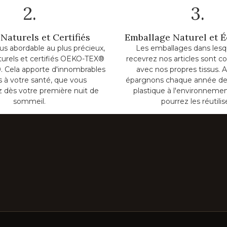
2.
3.
Naturels et Certifiés
Emballage Naturel et 
lus abordable au plus précieux,
Les emballages dans lesq
turels et certifiés OEKO-TEX®
recevrez nos articles sont c
. Cela apporte d'innombrables
avec nos propres tissus. A
ts à votre santé, que vous
épargnons chaque année de
z dès votre première nuit de
plastique à l'environnemen
sommeil.
pourrez les réutilis