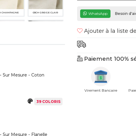
H CHAMPAGNE
03CH GREIGE CLAIR
WhatsApp
Besoin d'ai
Ajouter à la liste d
Paiement 100% sé
H ROSE POUDRÉ
09CH GRIS CLAIR
- Sur Mesure - Coton
Virement Bancaire
Paie
39 COLORIS
6CS MARRON
380SP BRUN FONCÉ
 Sur Mesure - Flanelle