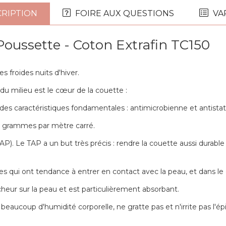
RIPTION
FOIRE AUX QUESTIONS
VA
Poussette - Coton Extrafin TC150
s froides nuits d'hiver.
u milieu est le cœur de la couette :
des caractéristiques fondamentales : antimicrobienne et antistat
50 grammes par mètre carré.
P). Le TAP a un but très précis : rendre la couette aussi durable
s qui ont tendance à entrer en contact avec la peau, et dans le c
îcheur sur la peau et est particulièrement absorbant.
aucoup d'humidité corporelle, ne gratte pas et n'irrite pas l'épi