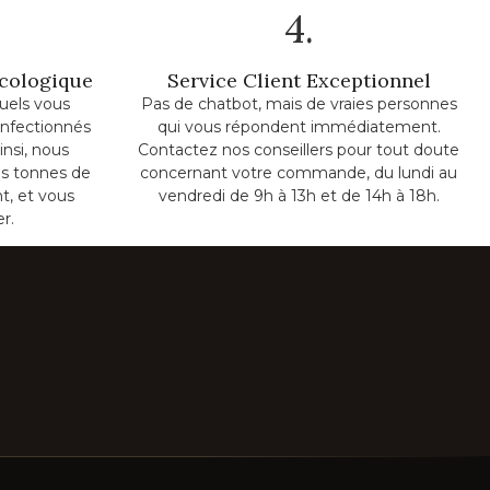
4.
Écologique
Service Client Exceptionnel
uels vous
Pas de chatbot, mais de vraies personnes
onfectionnés
qui vous répondent immédiatement.
insi, nous
Contactez nos conseillers pour tout doute
s tonnes de
concernant votre commande, du lundi au
t, et vous
vendredi de 9h à 13h et de 14h à 18h.
er.