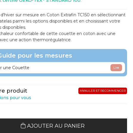
st
certifié OEKO-TEX
STANDARD 100
.
d'hiver sur mesure en Coton Extrafin TC150 en sélectionnant
atelas parmi les options disponibles et en choisissant votre
 disponibles.
a chaleur confortable de cette couette en coton avec une
 avec une action thermorégulatrice.
Guide pour les mesures
 une Couette
Lire
re produit
ANNULER ET RECOMMENCER
ions pour vous
AJOUTER AU PANIER