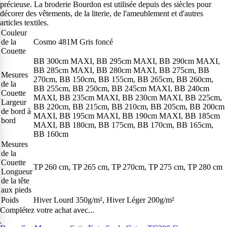
précieuse. La broderie Bourdon est utilisée depuis des siècles pour
décorer des vêtements, de la literie, de l'ameublement et d'autres
articles textiles.
Couleur
de la
Cosmo 481M Gris foncé
Couette
BB 300cm MAXI, BB 295cm MAXI, BB 290cm MAXI,
BB 285cm MAXI, BB 280cm MAXI, BB 275cm, BB
Mesures
270cm, BB 150cm, BB 155cm, BB 265cm, BB 260cm,
de la
BB 255cm, BB 250cm, BB 245cm MAXI, BB 240cm
Couette
MAXI, BB 235cm MAXI, BB 230cm MAXI, BB 225cm,
Largeur
BB 220cm, BB 215cm, BB 210cm, BB 205cm, BB 200cm
de bord à
MAXI, BB 195cm MAXI, BB 190cm MAXI, BB 185cm
bord
MAXI, BB 180cm, BB 175cm, BB 170cm, BB 165cm,
BB 160cm
Mesures
de la
Couette
TP 260 cm, TP 265 cm, TP 270cm, TP 275 cm, TP 280 cm
Longueur
de la tête
aux pieds
Poids
Hiver Lourd 350g/m², Hiver Léger 200g/m²
Complétez votre achat avec...