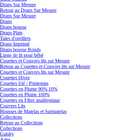
Draps Sur Mesure
Retour au Draps Sur Mesure
Draps Sur Mesure
Draps
Draps housse
Draps Plats
Taies d'oreillers
Draps Imprimé
Draps housse Ronds
Linge de lit pour bébé
Couettes et Couvres lits sur Mesure
Retour au Couettes et Couvres lits sur Mesure
Couettes et Couvres lits sur Mesure
Couettes Hiver
Couettes Eté / Printemps
Couettes en Plume 90% 10%
Couettes en Plume 100%
Couettes en Fibre anallergique
Couvres Lits
Housses de Matelas et Surmatelas
Collections
Retour au Collections
Collections
Gatsby
Arles