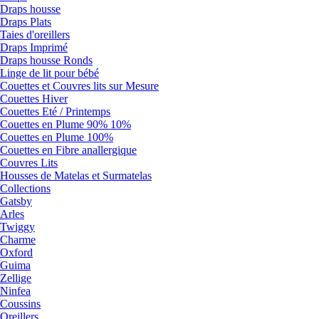
Draps housse
Draps Plats
Taies d'oreillers
Draps Imprimé
Draps housse Ronds
Linge de lit pour bébé
Couettes et Couvres lits sur Mesure
Couettes Hiver
Couettes Eté / Printemps
Couettes en Plume 90% 10%
Couettes en Plume 100%
Couettes en Fibre anallergique
Couvres Lits
Housses de Matelas et Surmatelas
Collections
Gatsby
Arles
Twiggy
Charme
Oxford
Guima
Zellige
Ninfea
Coussins
Oreillers