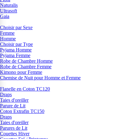
Naturalis
Ultrasoft
Gaia
Choisir par Sexe
Femme
Homme
Choisir par Type
Pyjama Homme
Pyjama Femme
Robe de Chambre Homme
Robe de Chambre Femme
Kimono pour Femme
Chemise de Nuit pour Homme et Femme
Flanelle en Coton TC120
Draps
Taies d'oreiller
Parure de Lit
Coton Extrafin TC150
Draps
Taies d'oreiller
Parures de Lit
Couettes Hiver