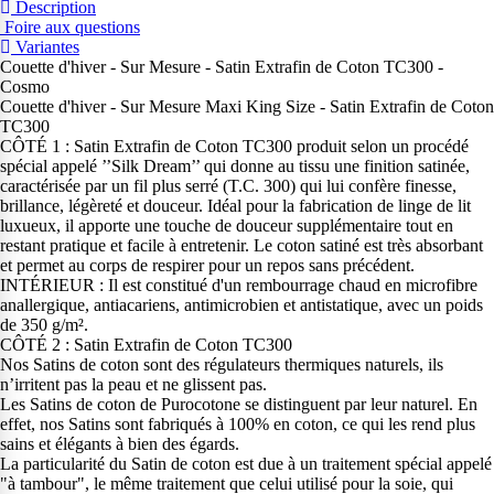
Description
Foire aux questions
Variantes
Couette d'hiver - Sur Mesure - Satin Extrafin de Coton TC300 -
Cosmo
Couette d'hiver - Sur Mesure Maxi King Size - Satin Extrafin de Coton
TC300
CÔTÉ 1 : Satin Extrafin de Coton TC300 produit selon un procédé
spécial appelé ’’Silk Dream’’ qui donne au tissu une finition satinée,
caractérisée par un fil plus serré (T.C. 300) qui lui confère finesse,
brillance, légèreté et douceur. Idéal pour la fabrication de linge de lit
luxueux, il apporte une touche de douceur supplémentaire tout en
restant pratique et facile à entretenir. Le coton satiné est très absorbant
et permet au corps de respirer pour un repos sans précédent.
INTÉRIEUR : Il est constitué d'un rembourrage chaud en microfibre
anallergique, antiacariens, antimicrobien et antistatique, avec un poids
de 350 g/m².
CÔTÉ 2 : Satin Extrafin de Coton TC300
Nos Satins de coton sont des régulateurs thermiques naturels, ils
n’irritent pas la peau et ne glissent pas.
Les Satins de coton de Purocotone se distinguent par leur naturel. En
effet, nos Satins sont fabriqués à 100% en coton, ce qui les rend plus
sains et élégants à bien des égards.
La particularité du Satin de coton est due à un traitement spécial appelé
"à tambour", le même traitement que celui utilisé pour la soie, qui