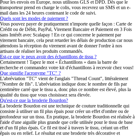
Pour les envois en Europe, nous utilisons GLS et DPD. Dès que le
transporteur prend en charge le colis, vous recevrez un SMS et un e-
mail dans les 24 heures contenant le code de suivi.
Quels sont les modes de paiement ?
Vous pouvez payer de pratiquement n'importe quelle façon : Carte de
Crédit ou de Débit, PayPal, Virement Bancaire et Paiement en 3 Fois
sans Intérêt avec Scalapay ! En ce qui concerne le paiement par
virement bancaire, cela peut retarder les délais de production car nous
attendons la réception du virement avant de donner l'ordre à nos
artisans de réaliser les produits commandés.
Est-ce que je peux avoir des échantillons de tissu ?
Certainement ! Tapez le mot « Échantillons » dans la barre de
recherche et commandez votre kit d'échantillons à recevoir chez vous!
Que signifie l'acronyme "TC" ?
L'abréviation "TC" vient de l'anglais "Thread Count", littéralement
"Nombre de fils". L'abréviation indique donc le nombre de fils par
centimètre carré que le tissu a, donc plus ce nombre est élevé, plus la
qualité du tissu que vous choisissez sera élevée.
Qu'est-ce que la broderie Bourdon?
La broderie Bourdon est une technique de couture traditionnelle qui
consiste à utiliser un fil plus épais pour créer un effet d'ombre ou de
profondeur sur un tissu. En pratique, la broderie Bourdon est réalisée à
l'aide d'une aiguille plus grande que celle utilisée pour le tissu de base
et d'un fil plus épais. Ce fil est tissé à travers le tissu, créant un effet
épais ou en relief. Le résultat est une broderie très décorative et