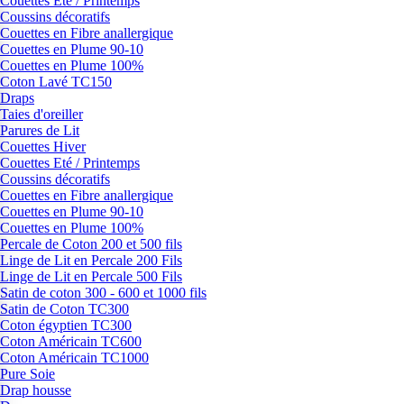
Couettes Eté / Printemps
Coussins décoratifs
Couettes en Fibre anallergique
Couettes en Plume 90-10
Couettes en Plume 100%
Coton Lavé TC150
Draps
Taies d'oreiller
Parures de Lit
Couettes Hiver
Couettes Eté / Printemps
Coussins décoratifs
Couettes en Fibre anallergique
Couettes en Plume 90-10
Couettes en Plume 100%
Percale de Coton 200 et 500 fils
Linge de Lit en Percale 200 Fils
Linge de Lit en Percale 500 Fils
Satin de coton 300 - 600 et 1000 fils
Satin de Coton TC300
Coton égyptien TC300
Coton Américain TC600
Coton Américain TC1000
Pure Soie
Drap housse