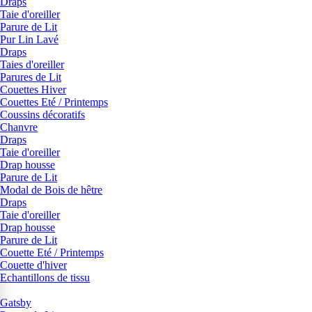
Draps
Taie d'oreiller
Parure de Lit
Pur Lin Lavé
Draps
Taies d'oreiller
Parures de Lit
Couettes Hiver
Couettes Eté / Printemps
Coussins décoratifs
Chanvre
Draps
Taie d'oreiller
Drap housse
Parure de Lit
Modal de Bois de hêtre
Draps
Taie d'oreiller
Drap housse
Parure de Lit
Couette Eté / Printemps
Couette d'hiver
Echantillons de tissu
Gatsby