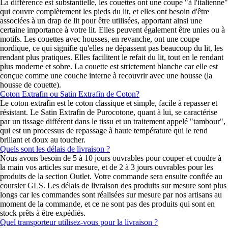
La différence est substantielle, les couettes ont une coupe "à l'italienne"
qui couvre complètement les pieds du lit, et elles ont besoin d'être
associées à un drap de lit pour être utilisées, apportant ainsi une
certaine importance à votre lit. Elles peuvent également être unies ou à
motifs. Les couettes avec housses, en revanche, ont une coupe
nordique, ce qui signifie qu'elles ne dépassent pas beaucoup du lit, les
rendant plus pratiques. Elles facilitent le refait du lit, tout en le rendant
plus moderne et sobre. La couette est strictement blanche car elle est
conçue comme une couche interne à recouvrir avec une housse (la
housse de couette).
Coton Extrafin ou Satin Extrafin de Coton?
Le coton extrafin est le coton classique et simple, facile à repasser et
résistant. Le Satin Extrafin de Purocotone, quant à lui, se caractérise
par un tissage différent dans le tissu et un traitement appelé "tambour",
qui est un processus de repassage à haute température qui le rend
brillant et doux au toucher.
Quels sont les délais de livraison ?
Nous avons besoin de 5 à 10 jours ouvrables pour couper et coudre à
la main vos articles sur mesure, et de 2 à 3 jours ouvrables pour les
produits de la section Outlet. Votre commande sera ensuite confiée au
coursier GLS. Les délais de livraison des produits sur mesure sont plus
longs car les commandes sont réalisées sur mesure par nos artisans au
moment de la commande, et ce ne sont pas des produits qui sont en
stock prêts à être expédiés.
Quel transporteur utilisez-vous pour la livraison ?