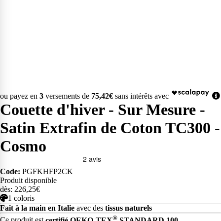
ou payez en
3
versements de
75,42€
sans intérêts avec
Couette d'hiver - Sur Mesure -
Satin Extrafin de Coton TC300 -
Cosmo
Code:
PGFKHFP2CK
Produit disponible
dès: 226,25€
1 coloris
Fait à la main en Italie
avec des
tissus naturels
®
Ce produit est
certifié OEKO-TEX
STANDARD 100
.