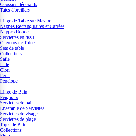
Coussins décoratifs
Taies d'oreillers
Linge de Table sur Mesure
Nappes Rectangulaires et Carrées
Nappes Rondes
Serviettes en tissu
Chemins de Table
Sets de table
Collections
Safie
Iside
Clori
Perla
Penelope
Linge de Bain
Peignoirs
Serviettes de bain
Ensemble de Serviettes
Serviettes de visage
Serviettes de plage
Tapis de Bain
Collections
Flora