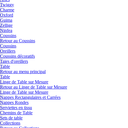
Twiggy
Charme
Oxford
Guima
Zellige
Ninfea
Coussins
Retour au Coussins
Coussins
Oreillers
Coussins décoratifs
Taies d'oreillers
Table
Retour au menu principal
Table
Linge de Table sur Mesure
Retour au Linge de Table sur Mesure
Linge de Table sur Mesure
Nappes Rectangulaires et Carrées
Nappes Rondes
Serviettes en tissu
Chemins de Table
Sets de table
Collections