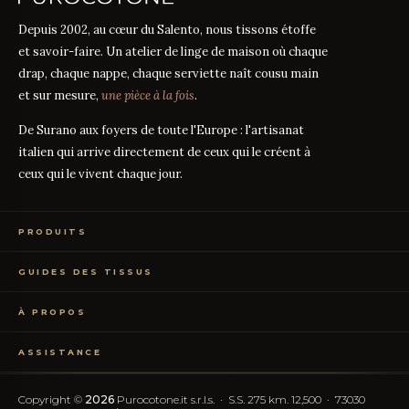
Depuis 2002, au cœur du Salento, nous tissons étoffe
et savoir-faire. Un atelier de linge de maison où chaque
drap, chaque nappe, chaque serviette naît cousu main
et sur mesure,
une pièce à la fois
.
De Surano aux foyers de toute l'Europe : l'artisanat
italien qui arrive directement de ceux qui le créent à
ceux qui le vivent chaque jour.
PRODUITS
Linge de Lit
GUIDES DES TISSUS
Linge de Table
Linge de Bain
Guide des mesures
GUIDE
Vêtements de Maison
À PROPOS
Percale ou Satin ?
GUIDE
Échantillons Gratuits
Que signifie le TC ?
GUIDE
Qui sommes-nous
TC300 vs Coton Égyptien
GUIDE
ASSISTANCE
Notre artisanat
Coton vs Synthétique
GUIDE
Certification OEKO-TEX
Contactez-nous
Nos avis
Rétractation simplifiée
FAQ
Copyright ©
2026
Purocotone.it s.r.l.s. · S.S. 275 km. 12,500 · 73030
Blog