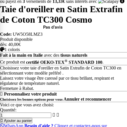
ou payez en
3
versements de
13,33€
sans intérêts avec
Taie d'oreiller en Satin Extrafin
de Coton TC300 Cosmo
Code:
UW5O58LMZ3
Produit disponible
dès: 40,00€
1 coloris
Fait à la main en Italie
avec des
tissus naturels
®
Ce produit est
certifié OEKO-TEX
STANDARD 100
.
Choisissez votre taie d'oreiller en Satin Extrafin de Coton TC300 en
sélectionnant votre modèle préféré .
Laissez votre visage être caressé par ce tissu brillant, respirant et
régulateur de température naturel.
Fermeture à Rabat.
Personnalisez votre produit
Annuler et recommencer
Choisissez les bonnes options pour vous
Voici ce que vous avez choisi:
Quantité:
Ajouter au panier
WhatsApp
Besoin d'aide ?
Cliquez et contactez-nous sur