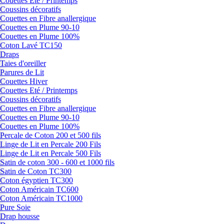
Couettes Eté / Printemps
Coussins décoratifs
Couettes en Fibre anallergique
Couettes en Plume 90-10
Couettes en Plume 100%
Coton Lavé TC150
Draps
Taies d'oreiller
Parures de Lit
Couettes Hiver
Couettes Eté / Printemps
Coussins décoratifs
Couettes en Fibre anallergique
Couettes en Plume 90-10
Couettes en Plume 100%
Percale de Coton 200 et 500 fils
Linge de Lit en Percale 200 Fils
Linge de Lit en Percale 500 Fils
Satin de coton 300 - 600 et 1000 fils
Satin de Coton TC300
Coton égyptien TC300
Coton Américain TC600
Coton Américain TC1000
Pure Soie
Drap housse