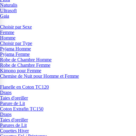
Naturalis
Ultrasoft
Gaia
Choisir par Sexe
Femme
Homme
Choisir par Type
Pyjama Homme
Pyjama Femme
Robe de Chambre Homme
Robe de Chambre Femme
Kimono pour Femme
Chemise de Nuit pour Homme et Femme
Flanelle en Coton TC120
Draps
Taies d'oreiller
Parure de Lit
Coton Extrafin TC150
Draps
Taies d'oreiller
Parures de Lit
Couettes Hiver