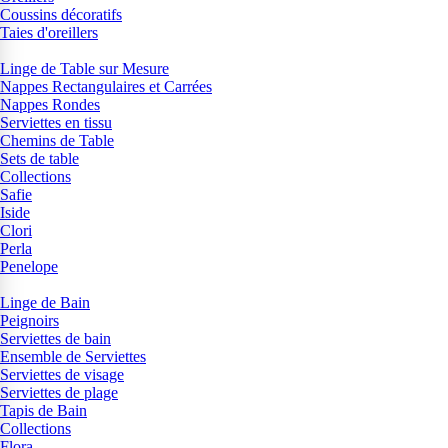
Coussins décoratifs
Taies d'oreillers
Linge de Table sur Mesure
Nappes Rectangulaires et Carrées
Nappes Rondes
Serviettes en tissu
Chemins de Table
Sets de table
Collections
Safie
Iside
Clori
Perla
Penelope
Linge de Bain
Peignoirs
Serviettes de bain
Ensemble de Serviettes
Serviettes de visage
Serviettes de plage
Tapis de Bain
Collections
Flora