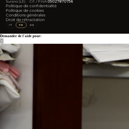
Frais d'expédition
Surano (LE) · C.F. / P.IVA
05027870756
Avis Trustpilot
Politique de confidentialité
Politique de cookies
SUIVEZ-NOUS
Conditions générales
Droit de rétractation
IG
FB
IT
FR
DE
Demander de l'aide pour: