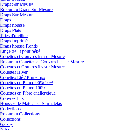
Draps Sur Mesure
Retour au Draps Sur Mesure
Draps Sur Mesure
Draps
Draps housse
Draps Plats
Taies d'oreillers
Draps Imprimé
Draps housse Ronds
Linge de lit pour bébé
Couettes et Couvres lits sur Mesure
Retour au Couettes et Couvres lits sur Mesure
Couettes et Couvres lits sur Mesure
Couettes Hiver
Couettes Eté / Printemps
Couettes en Plume 90% 10%
Couettes en Plume 100%
Couettes en Fibre anallergique
Couvres Lits
Housses de Matelas et Surmatelas
Collections
Retour au Collections
Collections
Gatsby
Arles