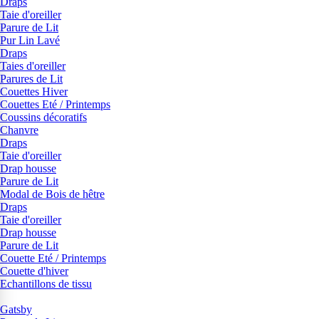
Draps
Taie d'oreiller
Parure de Lit
Pur Lin Lavé
Draps
Taies d'oreiller
Parures de Lit
Couettes Hiver
Couettes Eté / Printemps
Coussins décoratifs
Chanvre
Draps
Taie d'oreiller
Drap housse
Parure de Lit
Modal de Bois de hêtre
Draps
Taie d'oreiller
Drap housse
Parure de Lit
Couette Eté / Printemps
Couette d'hiver
Echantillons de tissu
Gatsby