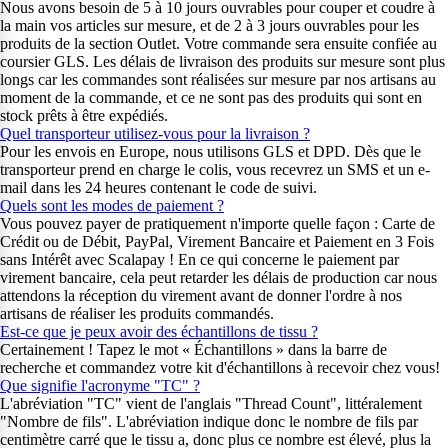
Nous avons besoin de 5 à 10 jours ouvrables pour couper et coudre à
la main vos articles sur mesure, et de 2 à 3 jours ouvrables pour les
produits de la section Outlet. Votre commande sera ensuite confiée au
coursier GLS. Les délais de livraison des produits sur mesure sont plus
longs car les commandes sont réalisées sur mesure par nos artisans au
moment de la commande, et ce ne sont pas des produits qui sont en
stock prêts à être expédiés.
Quel transporteur utilisez-vous pour la livraison ?
Pour les envois en Europe, nous utilisons GLS et DPD. Dès que le
transporteur prend en charge le colis, vous recevrez un SMS et un e-
mail dans les 24 heures contenant le code de suivi.
Quels sont les modes de paiement ?
Vous pouvez payer de pratiquement n'importe quelle façon : Carte de
Crédit ou de Débit, PayPal, Virement Bancaire et Paiement en 3 Fois
sans Intérêt avec Scalapay ! En ce qui concerne le paiement par
virement bancaire, cela peut retarder les délais de production car nous
attendons la réception du virement avant de donner l'ordre à nos
artisans de réaliser les produits commandés.
Est-ce que je peux avoir des échantillons de tissu ?
Certainement ! Tapez le mot « Échantillons » dans la barre de
recherche et commandez votre kit d'échantillons à recevoir chez vous!
Que signifie l'acronyme "TC" ?
L'abréviation "TC" vient de l'anglais "Thread Count", littéralement
"Nombre de fils". L'abréviation indique donc le nombre de fils par
centimètre carré que le tissu a, donc plus ce nombre est élevé, plus la