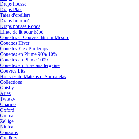
Draps housse
Draps Plats
Taies d'oreillers
Draps Imprimé
Draps housse Ronds
Linge de lit pour bébé
Couettes et Couvres lits sur Mesure
Couettes Hiver
Couettes Eté / Printemps
Couettes en Plume 90% 10%
Couettes en Plume 100%
Couettes en Fibre anallergique
Couvres Lits
Housses de Matelas et Surmatelas
Collections
Gatsby
Arles
Twiggy
Charme
Oxford
Guima
Zellige
Ninfea
Coussins
Oreillers