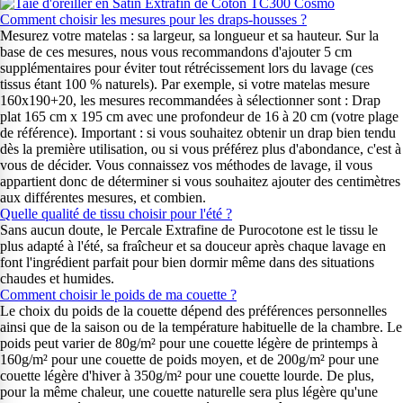
Comment choisir les mesures pour les draps-housses ?
Mesurez votre matelas : sa largeur, sa longueur et sa hauteur. Sur la
base de ces mesures, nous vous recommandons d'ajouter 5 cm
supplémentaires pour éviter tout rétrécissement lors du lavage (ces
tissus étant 100 % naturels). Par exemple, si votre matelas mesure
160x190+20, les mesures recommandées à sélectionner sont : Drap
plat 165 cm x 195 cm avec une profondeur de 16 à 20 cm (votre plage
de référence). Important : si vous souhaitez obtenir un drap bien tendu
dès la première utilisation, ou si vous préférez plus d'abondance, c'est à
vous de décider. Vous connaissez vos méthodes de lavage, il vous
appartient donc de déterminer si vous souhaitez ajouter des centimètres
aux différentes mesures, et combien.
Quelle qualité de tissu choisir pour l'été ?
Sans aucun doute, le Percale Extrafine de Purocotone est le tissu le
plus adapté à l'été, sa fraîcheur et sa douceur après chaque lavage en
font l'ingrédient parfait pour bien dormir même dans des situations
chaudes et humides.
Comment choisir le poids de ma couette ?
Le choix du poids de la couette dépend des préférences personnelles
ainsi que de la saison ou de la température habituelle de la chambre. Le
poids peut varier de 80g/m² pour une couette légère de printemps à
160g/m² pour une couette de poids moyen, et de 200g/m² pour une
couette légère d'hiver à 350g/m² pour une couette lourde. De plus,
pour la même chaleur, une couette naturelle sera plus légère qu'une