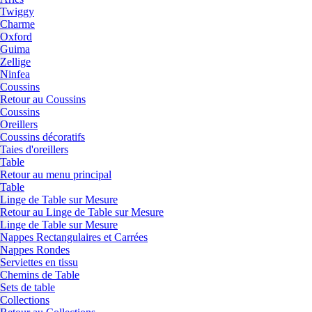
Twiggy
Charme
Oxford
Guima
Zellige
Ninfea
Coussins
Retour au Coussins
Coussins
Oreillers
Coussins décoratifs
Taies d'oreillers
Table
Retour au menu principal
Table
Linge de Table sur Mesure
Retour au Linge de Table sur Mesure
Linge de Table sur Mesure
Nappes Rectangulaires et Carrées
Nappes Rondes
Serviettes en tissu
Chemins de Table
Sets de table
Collections