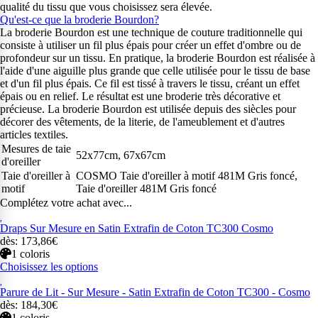
qualité du tissu que vous choisissez sera élevée.
Qu'est-ce que la broderie Bourdon?
La broderie Bourdon est une technique de couture traditionnelle qui
consiste à utiliser un fil plus épais pour créer un effet d'ombre ou de
profondeur sur un tissu. En pratique, la broderie Bourdon est réalisée à
l'aide d'une aiguille plus grande que celle utilisée pour le tissu de base
et d'un fil plus épais. Ce fil est tissé à travers le tissu, créant un effet
épais ou en relief. Le résultat est une broderie très décorative et
précieuse. La broderie Bourdon est utilisée depuis des siècles pour
décorer des vêtements, de la literie, de l'ameublement et d'autres
articles textiles.
Mesures de taie
52x77cm, 67x67cm
d'oreiller
Taie d'oreiller à
COSMO Taie d'oreiller à motif 481M Gris foncé,
motif
Taie d'oreiller 481M Gris foncé
Complétez votre achat avec...
Draps Sur Mesure en Satin Extrafin de Coton TC300 Cosmo
dès: 173,86€
1 coloris
Choisissez les options
Parure de Lit - Sur Mesure - Satin Extrafin de Coton TC300 - Cosmo
dès: 184,30€
1 coloris