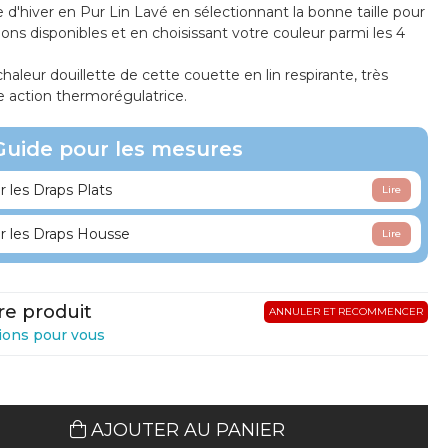
 d'hiver en Pur Lin Lavé en sélectionnant la bonne taille pour
ons disponibles et en choisissant votre couleur parmi les 4
chaleur douillette de cette couette en lin respirante, très
e action thermorégulatrice.
Guide pour les mesures
les Draps Plats
Lire
les Draps Housse
Lire
re produit
ANNULER ET RECOMMENCER
ions pour vous
AJOUTER AU PANIER