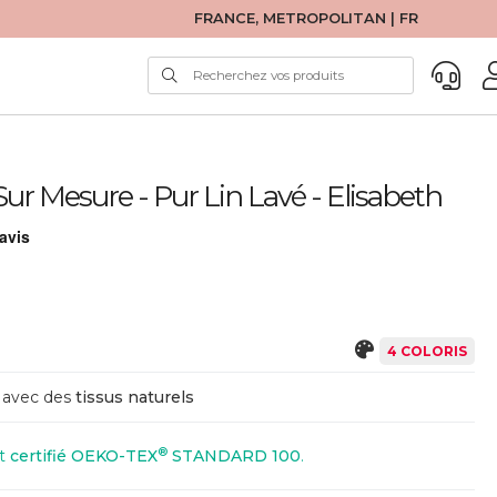
FRANCE, METROPOLITAN | FR
Sur Mesure - Pur Lin Lavé - Elisabeth
4 COLORIS
avec des
tissus naturels
®
st
certifié OEKO-TEX
STANDARD 100
.