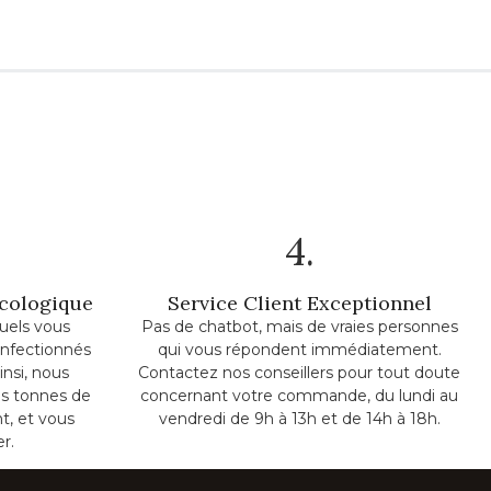
4.
Écologique
Service Client Exceptionnel
uels vous
Pas de chatbot, mais de vraies personnes
onfectionnés
qui vous répondent immédiatement.
insi, nous
Contactez nos conseillers pour tout doute
s tonnes de
concernant votre commande, du lundi au
t, et vous
vendredi de 9h à 13h et de 14h à 18h.
er.