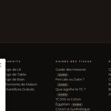
PRODUITS
GUIDES DES TISSUS
À
Linge de Lit
Guide des mesures
Q
Linge de Table
N
GUIDE
Linge de Bain
Percale ou Satin ?
C
Vêtements de Maison
R
GUIDE
Échantillons Gratuits
Que signifie le TC ?
B
A
GUIDE
TC300 vs Coton
Égyptien
GUIDE
Coton vs Synthétique