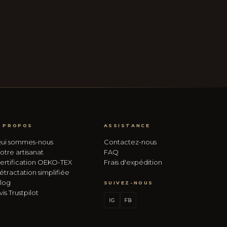
 PROPOS
ASSISTANCE
ui sommes-nous
Contactez-nous
otre artisanat
FAQ
ertification OEKO-TEX
Frais d'expédition
étractation simplifiée
log
SUIVEZ-NOUS
vis Trustpilot
IG
FB