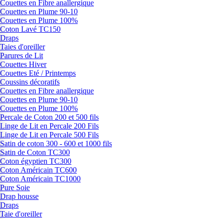
Couettes en Fibre anallergique
Couettes en Plume 90-10
Couettes en Plume 100%
Coton Lavé TC150
Draps
Taies d'oreiller
Parures de Lit
Couettes Hiver
Couettes Eté / Printemps
Coussins décoratifs
Couettes en Fibre anallergique
Couettes en Plume 90-10
Couettes en Plume 100%
Percale de Coton 200 et 500 fils
Linge de Lit en Percale 200 Fils
Linge de Lit en Percale 500 Fils
Satin de coton 300 - 600 et 1000 fils
Satin de Coton TC300
Coton égyptien TC300
Coton Américain TC600
Coton Américain TC1000
Pure Soie
Drap housse
Draps
Taie d'oreiller