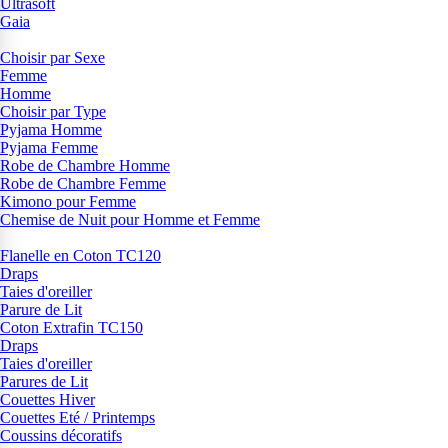
Ultrasoft
Gaia
Choisir par Sexe
Femme
Homme
Choisir par Type
Pyjama Homme
Pyjama Femme
Robe de Chambre Homme
Robe de Chambre Femme
Kimono pour Femme
Chemise de Nuit pour Homme et Femme
Flanelle en Coton TC120
Draps
Taies d'oreiller
Parure de Lit
Coton Extrafin TC150
Draps
Taies d'oreiller
Parures de Lit
Couettes Hiver
Couettes Eté / Printemps
Coussins décoratifs