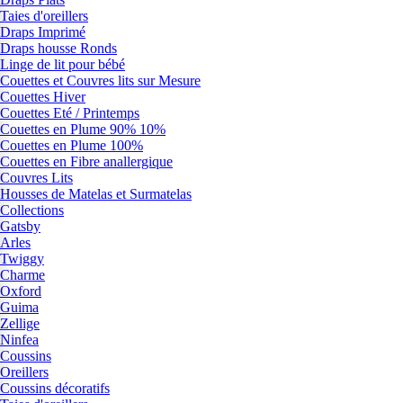
Taies d'oreillers
Draps Imprimé
Draps housse Ronds
Linge de lit pour bébé
Couettes et Couvres lits sur Mesure
Couettes Hiver
Couettes Eté / Printemps
Couettes en Plume 90% 10%
Couettes en Plume 100%
Couettes en Fibre anallergique
Couvres Lits
Housses de Matelas et Surmatelas
Collections
Gatsby
Arles
Twiggy
Charme
Oxford
Guima
Zellige
Ninfea
Coussins
Oreillers
Coussins décoratifs