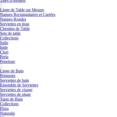
Taies d'oreillers
Linge de Table sur Mesure
Nappes Rectangulaires et Carrées
Nappes Rondes
Serviettes en tissu
Chemins de Table
Sets de table
Collections
Safie
Iside
Clori
Perla
Penelope
Linge de Bain
Peignoirs
Serviettes de bain
Ensemble de Serviettes
Serviettes de visage
Serviettes de plage
Tapis de Bain
Collections
Flora
Naturalis