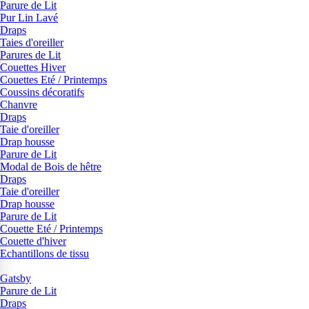
Parure de Lit
Pur Lin Lavé
Draps
Taies d'oreiller
Parures de Lit
Couettes Hiver
Couettes Eté / Printemps
Coussins décoratifs
Chanvre
Draps
Taie d'oreiller
Drap housse
Parure de Lit
Modal de Bois de hêtre
Draps
Taie d'oreiller
Drap housse
Parure de Lit
Couette Eté / Printemps
Couette d'hiver
Echantillons de tissu
Gatsby
Parure de Lit
Draps