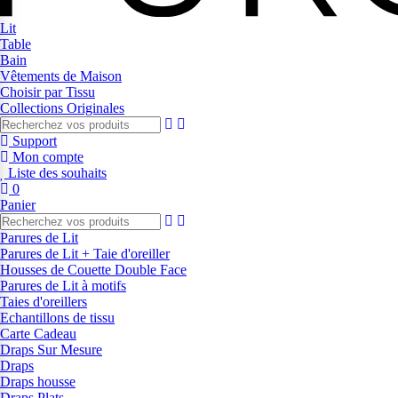
Lit
Table
Bain
Vêtements de Maison
Choisir par Tissu
Collections Originales
Support
Mon compte
Liste des souhaits
0
Panier
Parures de Lit
Parures de Lit + Taie d'oreiller
Housses de Couette Double Face
Parures de Lit à motifs
Taies d'oreillers
Echantillons de tissu
Carte Cadeau
Draps Sur Mesure
Draps
Draps housse
Draps Plats