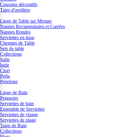
Coussins décoratifs
Taies d'oreillers
Linge de Table sur Mesure
Nappes Rectangulaires et Carrées
Nappes Rondes
Serviettes en tissu
Chemins de Table
Sets de table
Collections
Safie
Iside
Clori
Perla
Penelope
Linge de Bain
Peignoirs
Serviettes de bain
Ensemble de Serviettes
Serviettes de visage
Serviettes de plage
Tapis de Bain
Collections
Flora