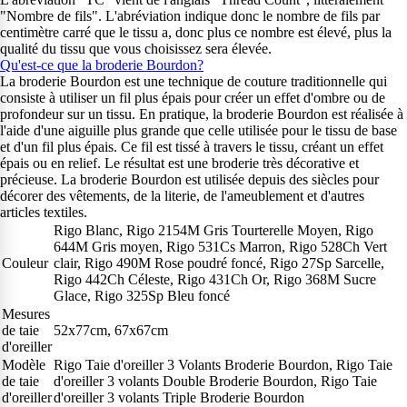
"Nombre de fils". L'abréviation indique donc le nombre de fils par
centimètre carré que le tissu a, donc plus ce nombre est élevé, plus la
qualité du tissu que vous choisissez sera élevée.
Qu'est-ce que la broderie Bourdon?
La broderie Bourdon est une technique de couture traditionnelle qui
consiste à utiliser un fil plus épais pour créer un effet d'ombre ou de
profondeur sur un tissu. En pratique, la broderie Bourdon est réalisée à
l'aide d'une aiguille plus grande que celle utilisée pour le tissu de base
et d'un fil plus épais. Ce fil est tissé à travers le tissu, créant un effet
épais ou en relief. Le résultat est une broderie très décorative et
précieuse. La broderie Bourdon est utilisée depuis des siècles pour
décorer des vêtements, de la literie, de l'ameublement et d'autres
articles textiles.
Rigo Blanc, Rigo 2154M Gris Tourterelle Moyen, Rigo
644M Gris moyen, Rigo 531Cs Marron, Rigo 528Ch Vert
Couleur
clair, Rigo 490M Rose poudré foncé, Rigo 27Sp Sarcelle,
Rigo 442Ch Céleste, Rigo 431Ch Or, Rigo 368M Sucre
Glace, Rigo 325Sp Bleu foncé
Mesures
de taie
52x77cm, 67x67cm
d'oreiller
Modèle
Rigo Taie d'oreiller 3 Volants Broderie Bourdon, Rigo Taie
de taie
d'oreiller 3 volants Double Broderie Bourdon, Rigo Taie
d'oreiller
d'oreiller 3 volants Triple Broderie Bourdon