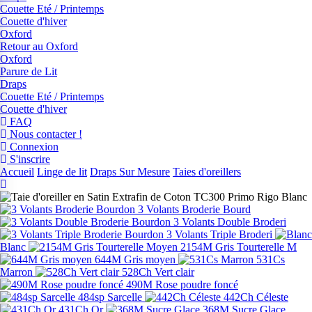
Couette Eté / Printemps
Couette d'hiver
Oxford
Retour au Oxford
Oxford
Parure de Lit
Draps
Couette Eté / Printemps
Couette d'hiver
FAQ
Nous contacter !
Connexion
S'inscrire
Accueil
Linge de lit
Draps Sur Mesure
Taies d'oreillers
3 Volants Broderie Bourd
3 Volants Double Broderi
3 Volants Triple Broderi
Blanc
2154M Gris Tourterelle M
644M Gris moyen
531Cs
Marron
528Ch Vert clair
490M Rose poudre foncé
484sp Sarcelle
442Ch Céleste
431Ch Or
368M Sucre Glace