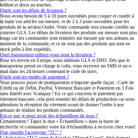
brillant et doux au toucher.
Quels sont les délais de livraison ?
Nous avons besoin de 5 à 10 jours ouvrables pour couper et coudre à
la main vos articles sur mesure, et de 2 à 3 jours ouvrables pour les
produits de la section Outlet. Votre commande sera ensuite confiée au
coursier GLS. Les délais de livraison des produits sur mesure sont plus
longs car les commandes sont réalisées sur mesure par nos artisans au
moment de la commande, et ce ne sont pas des produits qui sont en
stock prêts à être expédiés.
Quel transporteur utilisez-vous pour la livraison ?
Pour les envois en Europe, nous utilisons GLS et DPD. Dès que le
transporteur prend en charge le colis, vous recevrez un SMS et un e-
mail dans les 24 heures contenant le code de suivi.
Quels sont les modes de paiement ?
Vous pouvez payer de pratiquement n'importe quelle façon : Carte de
Crédit ou de Débit, PayPal, Virement Bancaire et Paiement en 3 Fois
sans Intérêt avec Scalapay ! En ce qui concerne le paiement par
virement bancaire, cela peut retarder les délais de production car nous
attendons la réception du virement avant de donner l'ordre à nos
artisans de réaliser les produits commandés.
Est-ce que je peux avoir des échantillons de tissu ?
Certainement ! Tapez le mot « Échantillons » dans la barre de
recherche et commandez votre kit d'échantillons à recevoir chez vous!
Que signifie l'acronyme "TC" ?
L'abréviation "TC" vient de l'anglais "Thread Count", littéralement