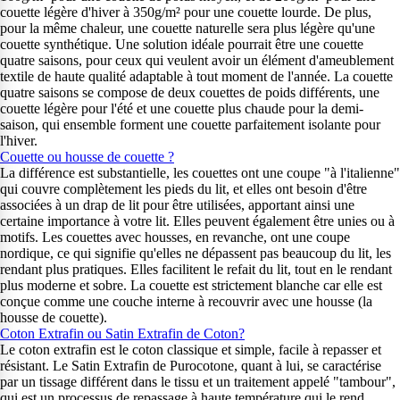
couette légère d'hiver à 350g/m² pour une couette lourde. De plus,
pour la même chaleur, une couette naturelle sera plus légère qu'une
couette synthétique. Une solution idéale pourrait être une couette
quatre saisons, pour ceux qui veulent avoir un élément d'ameublement
textile de haute qualité adaptable à tout moment de l'année. La couette
quatre saisons se compose de deux couettes de poids différents, une
couette légère pour l'été et une couette plus chaude pour la demi-
saison, qui ensemble forment une couette parfaitement isolante pour
l'hiver.
Couette ou housse de couette ?
La différence est substantielle, les couettes ont une coupe "à l'italienne"
qui couvre complètement les pieds du lit, et elles ont besoin d'être
associées à un drap de lit pour être utilisées, apportant ainsi une
certaine importance à votre lit. Elles peuvent également être unies ou à
motifs. Les couettes avec housses, en revanche, ont une coupe
nordique, ce qui signifie qu'elles ne dépassent pas beaucoup du lit, les
rendant plus pratiques. Elles facilitent le refait du lit, tout en le rendant
plus moderne et sobre. La couette est strictement blanche car elle est
conçue comme une couche interne à recouvrir avec une housse (la
housse de couette).
Coton Extrafin ou Satin Extrafin de Coton?
Le coton extrafin est le coton classique et simple, facile à repasser et
résistant. Le Satin Extrafin de Purocotone, quant à lui, se caractérise
par un tissage différent dans le tissu et un traitement appelé "tambour",
qui est un processus de repassage à haute température qui le rend