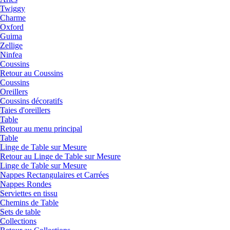
Twiggy
Charme
Oxford
Guima
Zellige
Ninfea
Coussins
Retour au Coussins
Coussins
Oreillers
Coussins décoratifs
Taies d'oreillers
Table
Retour au menu principal
Table
Linge de Table sur Mesure
Retour au Linge de Table sur Mesure
Linge de Table sur Mesure
Nappes Rectangulaires et Carrées
Nappes Rondes
Serviettes en tissu
Chemins de Table
Sets de table
Collections