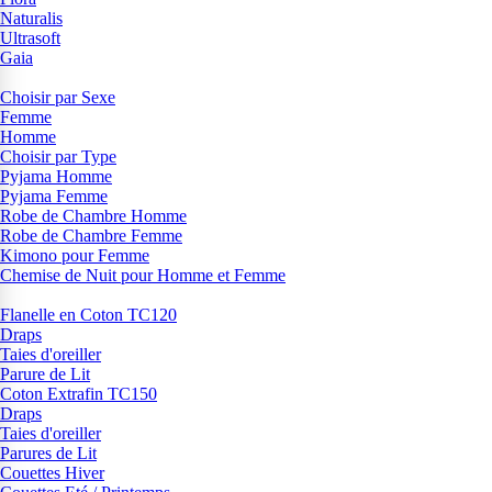
Naturalis
Ultrasoft
Gaia
Choisir par Sexe
Femme
Homme
Choisir par Type
Pyjama Homme
Pyjama Femme
Robe de Chambre Homme
Robe de Chambre Femme
Kimono pour Femme
Chemise de Nuit pour Homme et Femme
Flanelle en Coton TC120
Draps
Taies d'oreiller
Parure de Lit
Coton Extrafin TC150
Draps
Taies d'oreiller
Parures de Lit
Couettes Hiver