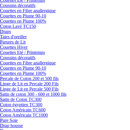
Couettes Eté / Printemps
Coussins décoratifs
Couettes en Fibre anallergique
Couettes en Plume 90-10
Couettes en Plume 100%
Coton Lavé TC150
Draps
Taies d'oreiller
Parures de Lit
Couettes Hiver
Couettes Eté / Printemps
Coussins décoratifs
Couettes en Fibre anallergique
Couettes en Plume 90-10
Couettes en Plume 100%
Percale de Coton 200 et 500 fils
Linge de Lit en Percale 200 Fils
Linge de Lit en Percale 500 Fils
Satin de coton 300 - 600 et 1000 fils
Satin de Coton TC300
Coton égyptien TC300
Coton Américain TC600
Coton Américain TC1000
Pure Soie
Drap housse