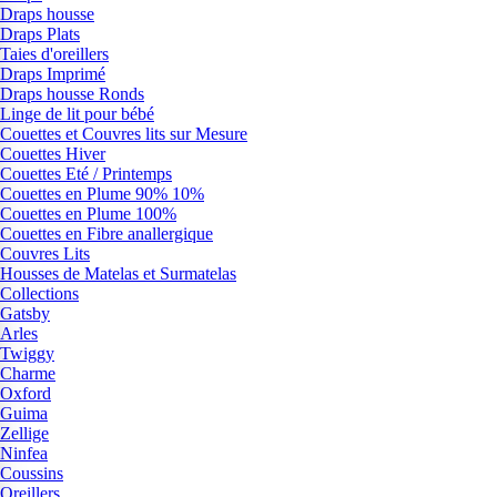
Draps housse
Draps Plats
Taies d'oreillers
Draps Imprimé
Draps housse Ronds
Linge de lit pour bébé
Couettes et Couvres lits sur Mesure
Couettes Hiver
Couettes Eté / Printemps
Couettes en Plume 90% 10%
Couettes en Plume 100%
Couettes en Fibre anallergique
Couvres Lits
Housses de Matelas et Surmatelas
Collections
Gatsby
Arles
Twiggy
Charme
Oxford
Guima
Zellige
Ninfea
Coussins
Oreillers