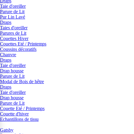
Draps
Taie d'oreiller
Parure de Lit
Pur Lin Lavé
Draps
Taies d'oreiller
Parures de Lit
Couettes Hiver
Couettes Eté / Printemps
Coussins décoratifs
Chanvre
Draps
Taie d'oreiller
Drap housse
Parure de Lit
Modal de Bois de hêtre
Draps
Taie d'oreiller
Drap housse
Parure de Lit
Couette Eté / Printemps
Couette d'hiver
Echantillons de tissu
Gatsby