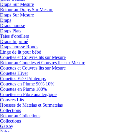
Draps Sur Mesure
Retour au Draps Sur Mesure
Draps Sur Mesure
Draps
Draps housse
Draps Plats
Taies d'oreillers
Draps Imprimé
Draps housse Ronds
Linge de lit pour bébé
Couettes et Couvres lits sur Mesure
Retour au Couettes et Couvres lits sur Mesure
Couettes et Couvres lits sur Mesure
Couettes Hiver
Couettes Eté / Printemps
Couettes en Plume 90% 10%
Couettes en Plume 100%
Couettes en Fibre anallergique
Couvres Lits
Housses de Matelas et Surmatelas
Collections
Retour au Collections
Collections
Gatsby
Arles