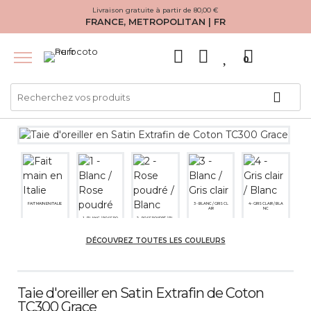
Livraison gratuite à partir de 80,00 €
FRANCE, METROPOLITAN | FR
0
FAIT MAIN EN ITALIE
3 - BLANC / GRIS CL
4 - GRIS CLAIR / BLA
AIR
NC
1 - BLANC / ROSE PO
2 - ROSE POUDRÉ / BL
UDRÉ
ANC
DÉCOUVREZ TOUTES LES COULEURS
Taie d'oreiller en Satin Extrafin de Coton
5 - BEIGE / MARRON
6 - MARRON / BEIGE
TC300 Grace