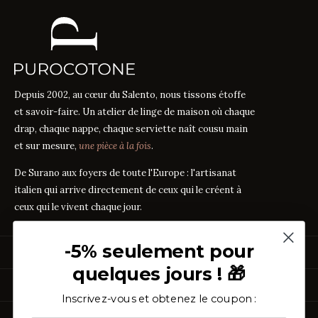
Depuis 2002, au cœur du Salento, nous tissons étoffe
et savoir-faire. Un atelier de linge de maison où chaque
drap, chaque nappe, chaque serviette naît cousu main
et sur mesure,
une pièce à la fois
.
De Surano aux foyers de toute l'Europe : l'artisanat
italien qui arrive directement de ceux qui le créent à
ceux qui le vivent chaque jour.
-5% seulement pour
PRODUITS
quelques jours ! 🎁
Linge de Lit
GUIDES DES TISSUS
Linge de Table
Inscrivez-vous et obtenez le coupon :
Linge de Bain
Guide des mesures
GUIDE
À PROPOS