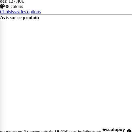
dès: 137,40€
38 coloris
Choisissez les options
Avis sur ce produit:
ou payez en
3
versements de
19,21€
sans intérêts avec