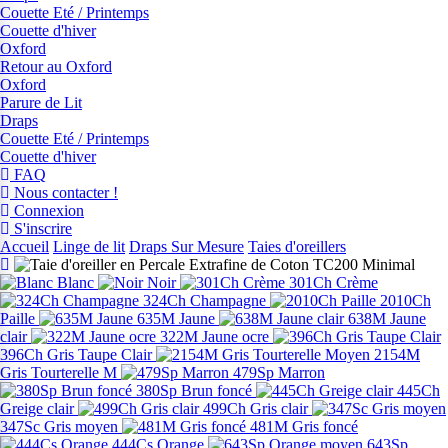
Couette Eté / Printemps
Couette d'hiver
Oxford
Retour au Oxford
Oxford
Parure de Lit
Draps
Couette Eté / Printemps
Couette d'hiver
FAQ
Nous contacter !
Connexion
S'inscrire
Accueil
Linge de lit
Draps Sur Mesure
Taies d'oreillers
Blanc
Noir
301Ch Crème
324Ch Champagne
2010Ch
Paille
635M Jaune
638M Jaune
clair
322M Jaune ocre
396Ch Gris Taupe Clair
2154M
Gris Tourterelle M
479Sp Marron
380Sp Brun foncé
445Ch
Greige clair
499Ch Gris clair
347Sc Gris moyen
481M Gris foncé
444Cs Orange
643Sp