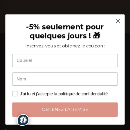
-5% seulement pour
quelques jours ! 🎁
Inscrivez-vous et obtenez le coupon :
Depuis 2002, au cœur du Salento, nous tissons étoffe
et savoir-faire. Un atelier de linge de maison où chaque
drap, chaque nappe, chaque serviette naît cousu main
J'ai lu et j'accepte la politique de confidentialité
et sur mesure,
une pièce à la fois
.
De Surano aux foyers de toute l'Europe : l'artisanat
OBTENEZ LA REMISE
italien qui arrive directement de ceux qui le créent à
ceux qui le vivent chaque jour.