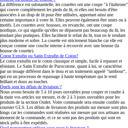
La différence est substantielle, les couettes ont une coupe "à l'italienne"
qui couvre complètement les pieds du lit, et elles ont besoin d'être
associées à un drap de lit pour être utilisées, apportant ainsi une
certaine importance à votre lit. Elles peuvent également être unies ou à
motifs. Les couettes avec housses, en revanche, ont une coupe
nordique, ce qui signifie qu'elles ne dépassent pas beaucoup du lit, les
rendant plus pratiques. Elles facilitent le refait du lit, tout en le rendant
plus moderne et sobre. La couette est strictement blanche car elle est
conçue comme une couche interne à recouvrir avec une housse (la
housse de couette).
Coton Extrafin ou Satin Extrafin de Coton?
Le coton extrafin est le coton classique et simple, facile à repasser et
résistant. Le Satin Extrafin de Purocotone, quant à lui, se caractérise
par un tissage différent dans le tissu et un traitement appelé "tambour",
qui est un processus de repassage à haute température qui le rend
brillant et doux au toucher.
Quels sont les délais de livraison ?
Nous avons besoin de 5 à 10 jours ouvrables pour couper et coudre à
la main vos articles sur mesure, et de 2 à 3 jours ouvrables pour les
produits de la section Outlet. Votre commande sera ensuite confiée au
coursier GLS. Les délais de livraison des produits sur mesure sont plus
longs car les commandes sont réalisées sur mesure par nos artisans au
moment de la commande, et ce ne sont pas des produits qui sont en
stock prêts à être expédiés.
Quel transporteur utilisez-vous pour la livraison ?