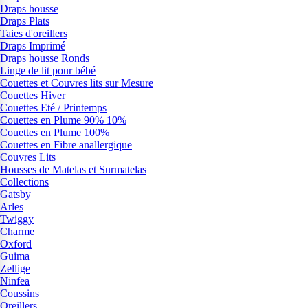
Draps housse
Draps Plats
Taies d'oreillers
Draps Imprimé
Draps housse Ronds
Linge de lit pour bébé
Couettes et Couvres lits sur Mesure
Couettes Hiver
Couettes Eté / Printemps
Couettes en Plume 90% 10%
Couettes en Plume 100%
Couettes en Fibre anallergique
Couvres Lits
Housses de Matelas et Surmatelas
Collections
Gatsby
Arles
Twiggy
Charme
Oxford
Guima
Zellige
Ninfea
Coussins
Oreillers