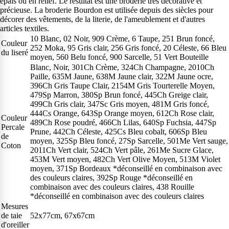
épais ou en relief. Le résultat est une broderie très décorative et
précieuse. La broderie Bourdon est utilisée depuis des siècles pour
décorer des vêtements, de la literie, de l'ameublement et d'autres
articles textiles.
10 Blanc, 02 Noir, 909 Crème, 6 Taupe, 251 Brun foncé,
Couleur
252 Moka, 95 Gris clair, 256 Gris foncé, 20 Céleste, 66 Bleu
du liseré
moyen, 560 Belu foncé, 900 Sarcelle, 51 Vert Bouteille
Blanc, Noir, 301Ch Crème, 324Ch Champagne, 2010Ch
Paille, 635M Jaune, 638M Jaune clair, 322M Jaune ocre,
396Ch Gris Taupe Clair, 2154M Gris Tourterelle Moyen,
479Sp Marron, 380Sp Brun foncé, 445Ch Greige clair,
499Ch Gris clair, 347Sc Gris moyen, 481M Gris foncé,
444Cs Orange, 643Sp Orange moyen, 612Ch Rose clair,
Couleur
489Ch Rose poudré, 466Ch Lilas, 640Sp Fuchsia, 447Sp
Percale
Prune, 442Ch Céleste, 425Cs Bleu cobalt, 606Sp Bleu
de
moyen, 325Sp Bleu foncé, 27Sp Sarcelle, 501Me Vert sauge,
Coton
2011Ch Vert clair, 524Ch Vert pâle, 261Me Sucre Glace,
453M Vert moyen, 482Ch Vert Olive Moyen, 513M Violet
moyen, 371Sp Bordeaux *déconseillé en combinaison avec
des couleurs claires, 392Sp Rouge *déconseillé en
combinaison avec des couleurs claires, 438 Rouille
*déconseillé en combinaison avec des couleurs claires
Mesures
de taie
52x77cm, 67x67cm
d'oreiller