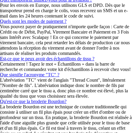
Pour les envois en Europe, nous utilisons GLS et DPD. Dès que le
transporteur prend en charge le colis, vous recevrez un SMS et un e-
mail dans les 24 heures contenant le code de suivi.
Quels sont les modes de paiement ?
Vous pouvez payer de pratiquement n'importe quelle façon : Carte de
Crédit ou de Débit, PayPal, Virement Bancaire et Paiement en 3 Fois
sans Intérêt avec Scalapay ! En ce qui concerne le paiement par
virement bancaire, cela peut retarder les délais de production car nous
attendons la réception du virement avant de donner l'ordre à nos
artisans de réaliser les produits commandés.
Est-ce que je peux avoir des échantillons de tissu ?
Certainement ! Tapez le mot « Échantillons » dans la barre de
recherche et commandez votre kit d'échantillons à recevoir chez vous!
Que signifie l'acronyme "TC" ?
L'abréviation "TC" vient de l'anglais "Thread Count", littéralement
"Nombre de fils". L'abréviation indique donc le nombre de fils par
centimètre carré que le tissu a, donc plus ce nombre est élevé, plus la
qualité du tissu que vous choisissez sera élevée.
Qu'est-ce que la broderie Bourdon?
La broderie Bourdon est une technique de couture traditionnelle qui
consiste à utiliser un fil plus épais pour créer un effet d'ombre ou de
profondeur sur un tissu. En pratique, la broderie Bourdon est réalisée à
l'aide d'une aiguille plus grande que celle utilisée pour le tissu de base
et d'un fil plus épais. Ce fil est tissé à travers le tissu, créant un effet