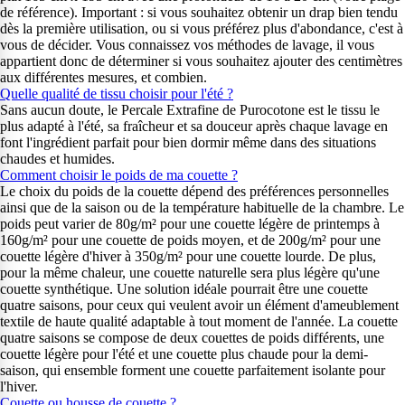
de référence). Important : si vous souhaitez obtenir un drap bien tendu
dès la première utilisation, ou si vous préférez plus d'abondance, c'est à
vous de décider. Vous connaissez vos méthodes de lavage, il vous
appartient donc de déterminer si vous souhaitez ajouter des centimètres
aux différentes mesures, et combien.
Quelle qualité de tissu choisir pour l'été ?
Sans aucun doute, le Percale Extrafine de Purocotone est le tissu le
plus adapté à l'été, sa fraîcheur et sa douceur après chaque lavage en
font l'ingrédient parfait pour bien dormir même dans des situations
chaudes et humides.
Comment choisir le poids de ma couette ?
Le choix du poids de la couette dépend des préférences personnelles
ainsi que de la saison ou de la température habituelle de la chambre. Le
poids peut varier de 80g/m² pour une couette légère de printemps à
160g/m² pour une couette de poids moyen, et de 200g/m² pour une
couette légère d'hiver à 350g/m² pour une couette lourde. De plus,
pour la même chaleur, une couette naturelle sera plus légère qu'une
couette synthétique. Une solution idéale pourrait être une couette
quatre saisons, pour ceux qui veulent avoir un élément d'ameublement
textile de haute qualité adaptable à tout moment de l'année. La couette
quatre saisons se compose de deux couettes de poids différents, une
couette légère pour l'été et une couette plus chaude pour la demi-
saison, qui ensemble forment une couette parfaitement isolante pour
l'hiver.
Couette ou housse de couette ?