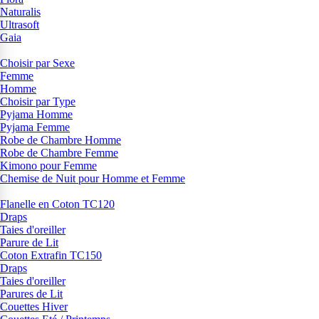
Naturalis
Ultrasoft
Gaia
Choisir par Sexe
Femme
Homme
Choisir par Type
Pyjama Homme
Pyjama Femme
Robe de Chambre Homme
Robe de Chambre Femme
Kimono pour Femme
Chemise de Nuit pour Homme et Femme
Flanelle en Coton TC120
Draps
Taies d'oreiller
Parure de Lit
Coton Extrafin TC150
Draps
Taies d'oreiller
Parures de Lit
Couettes Hiver