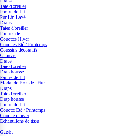
Draps
Taie d'oreiller
Parure de Lit
Pur Lin Lavé
Draps
Taies d'oreiller
Parures de Lit
Couettes Hiver
Couettes Eté / Printemps
Coussins décoratifs
Chanvre
Draps
Taie d'oreiller
Drap housse
Parure de Lit
Modal de Bois de hêtre
Draps
Taie d'oreiller
Drap housse
Parure de Lit
Couette Eté / Printemps
Couette d'hiver
Echantillons de tissu
Gatsby