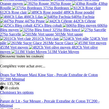
Orange moyen
392Sp Rouge
438sp
Rouille
371Sp Bordeaux
612Ch Rose clair
489Ch Rose poudré
466Ch Lilas
640Sp Fuchsia
447Sp Prune
442Ch Céleste
425Cs Bleu cobalt
606Sp
Bleu moyen
325Sp Bleu foncé
27Sp Sarcelle
501Me Vert sauge
2011Ch Vert clair
524Ch Vert
pâle
261Me Sucre Glace
453M Vert moyen
482Ch Vert olive
moyen
513M Violet Moyen
Découvrez toutes les couleurs
Complétez votre achat avec...
Draps Sur Mesure Maxi King Size - Percale Extrafine de Coton
TC200 Minimal
dès: 135,70€
38 coloris
Choisissez les options
Parure de Lit - Sur Mesure - Percale Extrafine de Coton TC200 -
Minimal