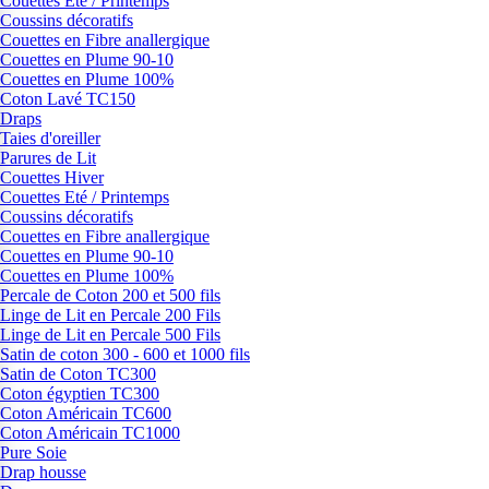
Couettes Eté / Printemps
Coussins décoratifs
Couettes en Fibre anallergique
Couettes en Plume 90-10
Couettes en Plume 100%
Coton Lavé TC150
Draps
Taies d'oreiller
Parures de Lit
Couettes Hiver
Couettes Eté / Printemps
Coussins décoratifs
Couettes en Fibre anallergique
Couettes en Plume 90-10
Couettes en Plume 100%
Percale de Coton 200 et 500 fils
Linge de Lit en Percale 200 Fils
Linge de Lit en Percale 500 Fils
Satin de coton 300 - 600 et 1000 fils
Satin de Coton TC300
Coton égyptien TC300
Coton Américain TC600
Coton Américain TC1000
Pure Soie
Drap housse