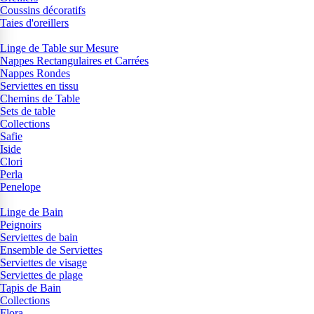
Coussins décoratifs
Taies d'oreillers
Linge de Table sur Mesure
Nappes Rectangulaires et Carrées
Nappes Rondes
Serviettes en tissu
Chemins de Table
Sets de table
Collections
Safie
Iside
Clori
Perla
Penelope
Linge de Bain
Peignoirs
Serviettes de bain
Ensemble de Serviettes
Serviettes de visage
Serviettes de plage
Tapis de Bain
Collections
Flora