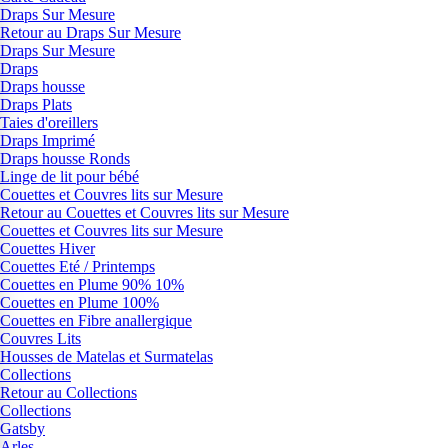
Draps Sur Mesure
Retour au Draps Sur Mesure
Draps Sur Mesure
Draps
Draps housse
Draps Plats
Taies d'oreillers
Draps Imprimé
Draps housse Ronds
Linge de lit pour bébé
Couettes et Couvres lits sur Mesure
Retour au Couettes et Couvres lits sur Mesure
Couettes et Couvres lits sur Mesure
Couettes Hiver
Couettes Eté / Printemps
Couettes en Plume 90% 10%
Couettes en Plume 100%
Couettes en Fibre anallergique
Couvres Lits
Housses de Matelas et Surmatelas
Collections
Retour au Collections
Collections
Gatsby
Arles