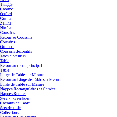
Twiggy
Charme
Oxford
Guima
Zellige
Ninfea
Coussins
Retour au Coussins
Coussins
Oreillers
Coussins décoratifs
Taies d'oreillers
Table
Retour au menu principal
Table
Linge de Table sur Mesure
Retour au Linge de Table sur Mesure
Linge de Table sur Mesure
Nappes Rectangulaires et Carrées
Nappes Rondes
Serviettes en tissu
Chemins de Table
Sets de table
Collections