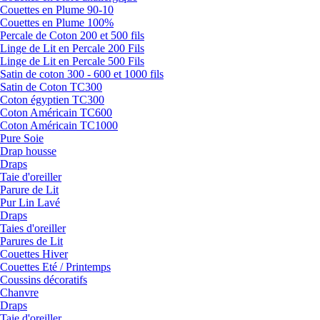
Couettes en Plume 90-10
Couettes en Plume 100%
Percale de Coton 200 et 500 fils
Linge de Lit en Percale 200 Fils
Linge de Lit en Percale 500 Fils
Satin de coton 300 - 600 et 1000 fils
Satin de Coton TC300
Coton égyptien TC300
Coton Américain TC600
Coton Américain TC1000
Pure Soie
Drap housse
Draps
Taie d'oreiller
Parure de Lit
Pur Lin Lavé
Draps
Taies d'oreiller
Parures de Lit
Couettes Hiver
Couettes Eté / Printemps
Coussins décoratifs
Chanvre
Draps
Taie d'oreiller