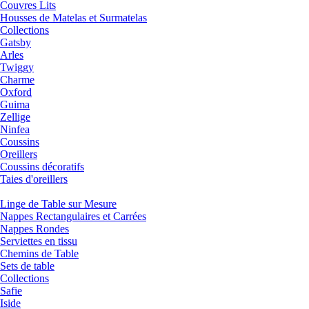
Couvres Lits
Housses de Matelas et Surmatelas
Collections
Gatsby
Arles
Twiggy
Charme
Oxford
Guima
Zellige
Ninfea
Coussins
Oreillers
Coussins décoratifs
Taies d'oreillers
Linge de Table sur Mesure
Nappes Rectangulaires et Carrées
Nappes Rondes
Serviettes en tissu
Chemins de Table
Sets de table
Collections
Safie
Iside