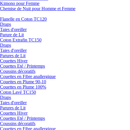
Kimono pour Femme
Chemise de Nuit pour Homme et Femme
Flanelle en Coton TC120
Draps
Taies d'oreiller
Parure de Lit
Coton Extrafin TC150
Draps
Taies d'oreiller
Parures de Lit
Couettes Hiver
Couettes Eté / Printemps
Coussins décoratifs
Couettes en Fibre anallergique
Couettes en Plume 90-10
Couettes en Plume 100%
Coton Lavé TC150
Draps
Taies d'oreiller
Parures de Lit
Couettes Hiver
Couettes Eté / Printemps
Coussins décoratifs
Couettes en Fibre anallergique