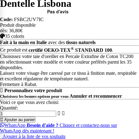
Dentelle Lisbona
Code:
FSBC2UV7IC
Produit disponible
dès: 36,80€
35 coloris
Fait à la main en Italie
avec des
tissus naturels
®
Ce produit est
certifié OEKO-TEX
STANDARD 100
.
Choisissez votre taie d'oreiller en Percale Extrafine de Coton TC200
en sélectionnant votre modèle et votre couleur préférés parmi les 35
disponibles.
Laissez votre visage être caressé par ce tissu à finition mate, respirable
et excellent régulateur de température naturel.
Fermeture à Rabat.
Personnalisez votre produit
Annuler et recommencer
Choisissez les bonnes options pour vous
Voici ce que vous avez choisi:
Quantité:
Ajouter au panier
WhatsApp
Besoin d'aide ?
Cliquez et contactez-nous sur
WhatsApp dès maintenant !
Ajouter à la liste de vos souhaits