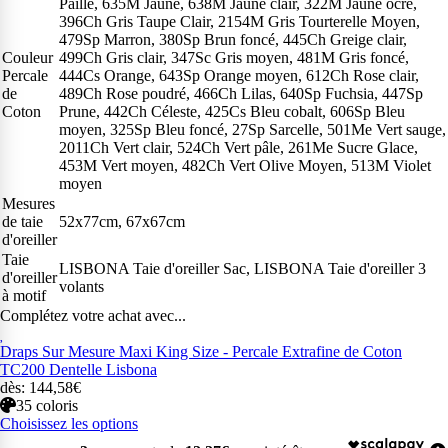
Paille, 635M Jaune, 638M Jaune clair, 322M Jaune ocre,
396Ch Gris Taupe Clair, 2154M Gris Tourterelle Moyen,
479Sp Marron, 380Sp Brun foncé, 445Ch Greige clair,
Couleur
499Ch Gris clair, 347Sc Gris moyen, 481M Gris foncé,
Percale
444Cs Orange, 643Sp Orange moyen, 612Ch Rose clair,
de
489Ch Rose poudré, 466Ch Lilas, 640Sp Fuchsia, 447Sp
Coton
Prune, 442Ch Céleste, 425Cs Bleu cobalt, 606Sp Bleu
moyen, 325Sp Bleu foncé, 27Sp Sarcelle, 501Me Vert sauge,
2011Ch Vert clair, 524Ch Vert pâle, 261Me Sucre Glace,
453M Vert moyen, 482Ch Vert Olive Moyen, 513M Violet
moyen
Mesures
de taie
52x77cm, 67x67cm
d'oreiller
Taie
LISBONA Taie d'oreiller Sac, LISBONA Taie d'oreiller 3
d'oreiller
volants
à motif
Complétez votre achat avec...
Draps Sur Mesure Maxi King Size - Percale Extrafine de Coton
TC200 Dentelle Lisbona
dès: 144,58€
35 coloris
Choisissez les options