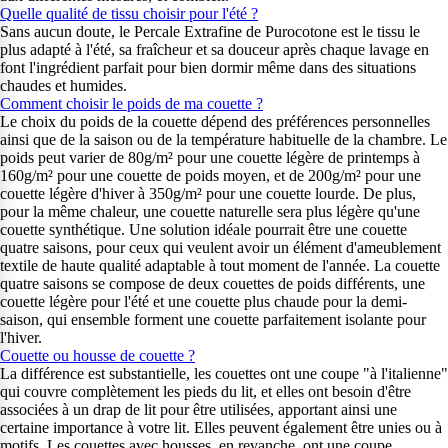
Quelle qualité de tissu choisir pour l'été ?
Sans aucun doute, le Percale Extrafine de Purocotone est le tissu le
plus adapté à l'été, sa fraîcheur et sa douceur après chaque lavage en
font l'ingrédient parfait pour bien dormir même dans des situations
chaudes et humides.
Comment choisir le poids de ma couette ?
Le choix du poids de la couette dépend des préférences personnelles
ainsi que de la saison ou de la température habituelle de la chambre. Le
poids peut varier de 80g/m² pour une couette légère de printemps à
160g/m² pour une couette de poids moyen, et de 200g/m² pour une
couette légère d'hiver à 350g/m² pour une couette lourde. De plus,
pour la même chaleur, une couette naturelle sera plus légère qu'une
couette synthétique. Une solution idéale pourrait être une couette
quatre saisons, pour ceux qui veulent avoir un élément d'ameublement
textile de haute qualité adaptable à tout moment de l'année. La couette
quatre saisons se compose de deux couettes de poids différents, une
couette légère pour l'été et une couette plus chaude pour la demi-
saison, qui ensemble forment une couette parfaitement isolante pour
l'hiver.
Couette ou housse de couette ?
La différence est substantielle, les couettes ont une coupe "à l'italienne"
qui couvre complètement les pieds du lit, et elles ont besoin d'être
associées à un drap de lit pour être utilisées, apportant ainsi une
certaine importance à votre lit. Elles peuvent également être unies ou à
motifs. Les couettes avec housses, en revanche, ont une coupe