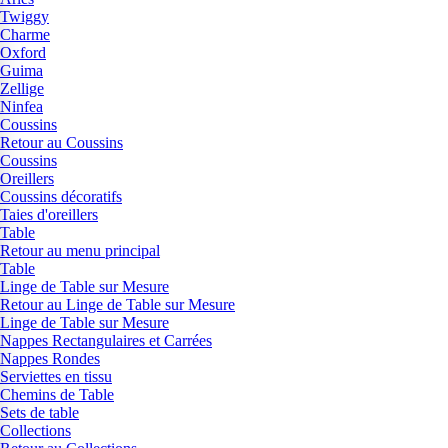
Twiggy
Charme
Oxford
Guima
Zellige
Ninfea
Coussins
Retour au Coussins
Coussins
Oreillers
Coussins décoratifs
Taies d'oreillers
Table
Retour au menu principal
Table
Linge de Table sur Mesure
Retour au Linge de Table sur Mesure
Linge de Table sur Mesure
Nappes Rectangulaires et Carrées
Nappes Rondes
Serviettes en tissu
Chemins de Table
Sets de table
Collections