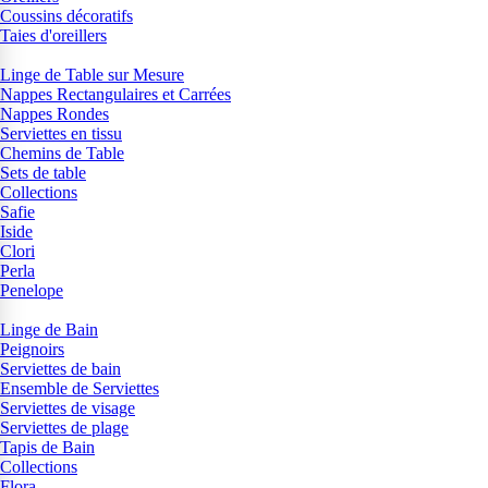
Coussins décoratifs
Taies d'oreillers
Linge de Table sur Mesure
Nappes Rectangulaires et Carrées
Nappes Rondes
Serviettes en tissu
Chemins de Table
Sets de table
Collections
Safie
Iside
Clori
Perla
Penelope
Linge de Bain
Peignoirs
Serviettes de bain
Ensemble de Serviettes
Serviettes de visage
Serviettes de plage
Tapis de Bain
Collections
Flora