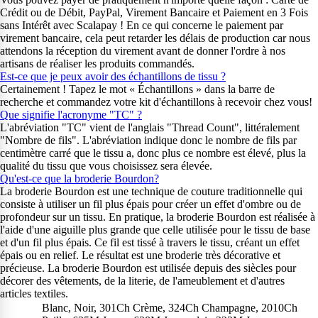
Crédit ou de Débit, PayPal, Virement Bancaire et Paiement en 3 Fois
sans Intérêt avec Scalapay ! En ce qui concerne le paiement par
virement bancaire, cela peut retarder les délais de production car nous
attendons la réception du virement avant de donner l'ordre à nos
artisans de réaliser les produits commandés.
Est-ce que je peux avoir des échantillons de tissu ?
Certainement ! Tapez le mot « Échantillons » dans la barre de
recherche et commandez votre kit d'échantillons à recevoir chez vous!
Que signifie l'acronyme "TC" ?
L'abréviation "TC" vient de l'anglais "Thread Count", littéralement
"Nombre de fils". L'abréviation indique donc le nombre de fils par
centimètre carré que le tissu a, donc plus ce nombre est élevé, plus la
qualité du tissu que vous choisissez sera élevée.
Qu'est-ce que la broderie Bourdon?
La broderie Bourdon est une technique de couture traditionnelle qui
consiste à utiliser un fil plus épais pour créer un effet d'ombre ou de
profondeur sur un tissu. En pratique, la broderie Bourdon est réalisée à
l'aide d'une aiguille plus grande que celle utilisée pour le tissu de base
et d'un fil plus épais. Ce fil est tissé à travers le tissu, créant un effet
épais ou en relief. Le résultat est une broderie très décorative et
précieuse. La broderie Bourdon est utilisée depuis des siècles pour
décorer des vêtements, de la literie, de l'ameublement et d'autres
articles textiles.
Blanc, Noir, 301Ch Crème, 324Ch Champagne, 2010Ch