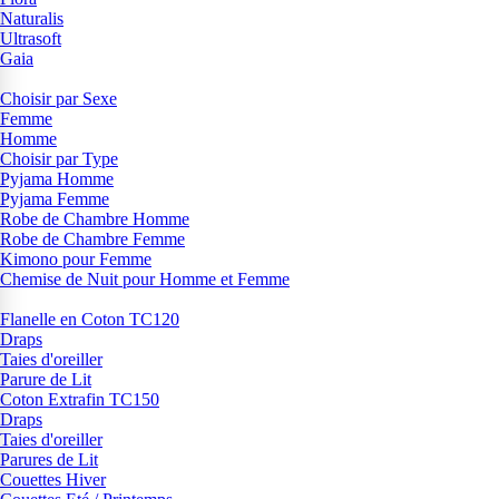
Naturalis
Ultrasoft
Gaia
Choisir par Sexe
Femme
Homme
Choisir par Type
Pyjama Homme
Pyjama Femme
Robe de Chambre Homme
Robe de Chambre Femme
Kimono pour Femme
Chemise de Nuit pour Homme et Femme
Flanelle en Coton TC120
Draps
Taies d'oreiller
Parure de Lit
Coton Extrafin TC150
Draps
Taies d'oreiller
Parures de Lit
Couettes Hiver