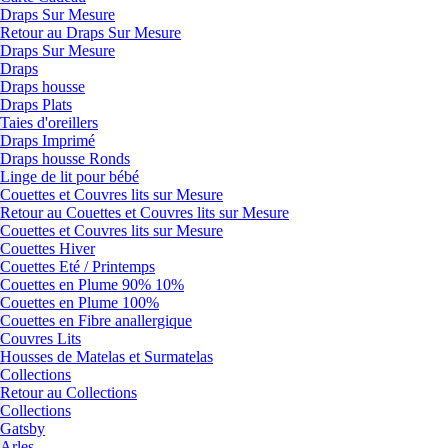
Draps Sur Mesure
Retour au Draps Sur Mesure
Draps Sur Mesure
Draps
Draps housse
Draps Plats
Taies d'oreillers
Draps Imprimé
Draps housse Ronds
Linge de lit pour bébé
Couettes et Couvres lits sur Mesure
Retour au Couettes et Couvres lits sur Mesure
Couettes et Couvres lits sur Mesure
Couettes Hiver
Couettes Eté / Printemps
Couettes en Plume 90% 10%
Couettes en Plume 100%
Couettes en Fibre anallergique
Couvres Lits
Housses de Matelas et Surmatelas
Collections
Retour au Collections
Collections
Gatsby
Arles