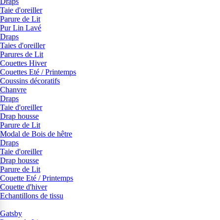
Draps
Taie d'oreiller
Parure de Lit
Pur Lin Lavé
Draps
Taies d'oreiller
Parures de Lit
Couettes Hiver
Couettes Eté / Printemps
Coussins décoratifs
Chanvre
Draps
Taie d'oreiller
Drap housse
Parure de Lit
Modal de Bois de hêtre
Draps
Taie d'oreiller
Drap housse
Parure de Lit
Couette Eté / Printemps
Couette d'hiver
Echantillons de tissu
Gatsby