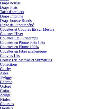
Draps housse
Draps Plats
Taies d'oreillers
Draps Imprimé
Draps housse Ronds
Linge de lit pour bébé
Couettes et Couvres lits sur Mesure
Couettes Hiver
Couettes Eté / Printemps
Couettes en Plume 90% 10%
Couettes en Plume 100%
Couettes en Fibre anallergique
Couvres Lits
Housses de Matelas et Surmatelas
Collections
Gatsby
Arles
Twiggy
Charme
Oxford
Guima
Zellige
Ninfea
Coussins
Oreillers