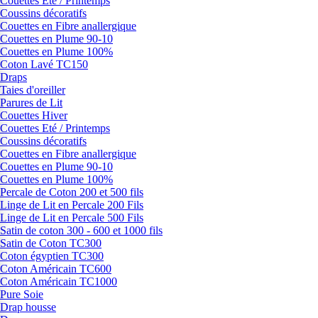
Couettes Eté / Printemps
Coussins décoratifs
Couettes en Fibre anallergique
Couettes en Plume 90-10
Couettes en Plume 100%
Coton Lavé TC150
Draps
Taies d'oreiller
Parures de Lit
Couettes Hiver
Couettes Eté / Printemps
Coussins décoratifs
Couettes en Fibre anallergique
Couettes en Plume 90-10
Couettes en Plume 100%
Percale de Coton 200 et 500 fils
Linge de Lit en Percale 200 Fils
Linge de Lit en Percale 500 Fils
Satin de coton 300 - 600 et 1000 fils
Satin de Coton TC300
Coton égyptien TC300
Coton Américain TC600
Coton Américain TC1000
Pure Soie
Drap housse