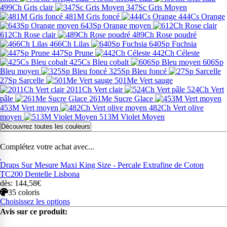
499Ch Gris clair
347Sc Gris Moyen
481M Gris foncé
444Cs Orange
643Sp Orange moyen
612Ch Rose clair
489Ch Rose poudré
466Ch Lilas
640Sp Fuchsia
447Sp Prune
442Ch Céleste
425Cs Bleu cobalt
606Sp
Bleu moyen
325Sp Bleu foncé
27Sp Sarcelle
501Me Vert sauge
2011Ch Vert clair
524Ch Vert
pâle
261Me Sucre Glace
453M Vert moyen
482Ch Vert olive
moyen
513M Violet Moyen
Découvrez toutes les couleurs
Complétez votre achat avec...
Draps Sur Mesure Maxi King Size - Percale Extrafine de Coton
TC200 Dentelle Lisbona
dès: 144,58€
35 coloris
Choisissez les options
Avis sur ce produit: