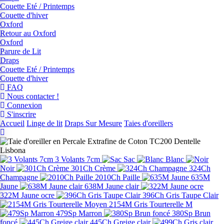
Couette Eté / Printemps
Couette d'hiver
Oxford
Retour au Oxford
Oxford
Parure de Lit
Draps
Couette Eté / Printemps
Couette d'hiver
FAQ
Nous contacter !
Connexion
S'inscrire
Accueil
Linge de lit
Draps Sur Mesure
Taies d'oreillers
3 Volants 7cm
Sac
Blanc
Noir
301Ch Crème
324Ch
Champagne
2010Ch Paille
635M
Jaune
638M Jaune clair
322M Jaune ocre
396Ch Gris Taupe Clair
2154M Gris Tourterelle M
479Sp Marron
380Sp Brun
foncé
445Ch Greige clair