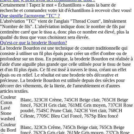
Certainement ! Tapez le mot « Échantillons » dans la barre de
recherche et commandez votre kit d'échantillons à recevoir chez vous!
Que signifie l'acronyme "TC" ?
L'abréviation "TC" vient de l'anglais "Thread Count", littéralement
"Nombre de fils". L'abréviation indique donc le nombre de fils par
centimètre carré que le tissu a, donc plus ce nombre est élevé, plus la
qualité du tissu que vous choisissez sera élevée.
Qu'est-ce que la broderie Bourdon?
La broderie Bourdon est une technique de couture traditionnelle qui
consiste à utiliser un fil plus épais pour créer un effet d'ombre ou de
profondeur sur un tissu. En pratique, la broderie Bourdon est réalisée à
l'aide d'une aiguille plus grande que celle utilisée pour le tissu de base
et d'un fil plus épais. Ce fil est tissé à travers le tissu, créant un effet
épais ou en relief. Le résultat est une broderie très décorative et
précieuse. La broderie Bourdon est utilisée depuis des siècles pour
décorer des vêtements, de la literie, de l'ameublement et d'autres
articles textiles.
Couleur
Blanc, 323CH Crème, 745CH Beige clair, 765CH Beige
Coton
foncé, 762CH Gris clair, 761ME Gris moyen, 737CH Rose
Lavé
poudré, 754SC Prune Clair, 742CH Vert clair, 768CH
Stone
Céleste, 770SC Bleu Ciel Foncé, 767Sp Bleu foncé
washed
Couleur
Blanc, 323Ch Crème, 745Ch Beige clair, 765Ch Beige
du Bord
foncé, 762Ch Gris clair, 761Me Gris moyen, 737Ch Rose