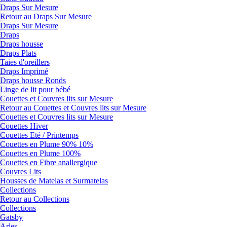
Draps Sur Mesure
Retour au Draps Sur Mesure
Draps Sur Mesure
Draps
Draps housse
Draps Plats
Taies d'oreillers
Draps Imprimé
Draps housse Ronds
Linge de lit pour bébé
Couettes et Couvres lits sur Mesure
Retour au Couettes et Couvres lits sur Mesure
Couettes et Couvres lits sur Mesure
Couettes Hiver
Couettes Eté / Printemps
Couettes en Plume 90% 10%
Couettes en Plume 100%
Couettes en Fibre anallergique
Couvres Lits
Housses de Matelas et Surmatelas
Collections
Retour au Collections
Collections
Gatsby
Arles