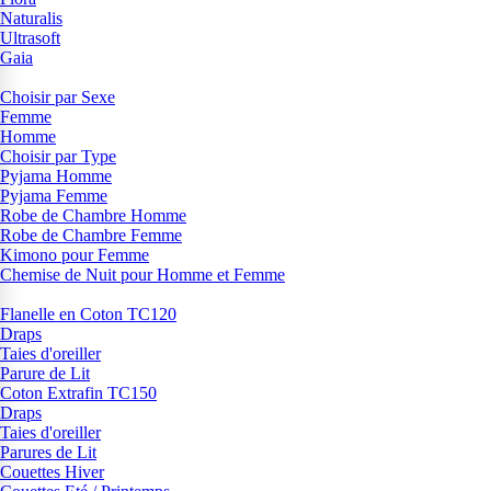
Naturalis
Ultrasoft
Gaia
Choisir par Sexe
Femme
Homme
Choisir par Type
Pyjama Homme
Pyjama Femme
Robe de Chambre Homme
Robe de Chambre Femme
Kimono pour Femme
Chemise de Nuit pour Homme et Femme
Flanelle en Coton TC120
Draps
Taies d'oreiller
Parure de Lit
Coton Extrafin TC150
Draps
Taies d'oreiller
Parures de Lit
Couettes Hiver