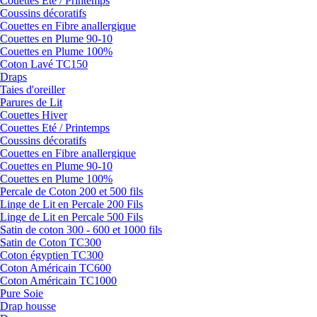
Couettes Eté / Printemps
Coussins décoratifs
Couettes en Fibre anallergique
Couettes en Plume 90-10
Couettes en Plume 100%
Coton Lavé TC150
Draps
Taies d'oreiller
Parures de Lit
Couettes Hiver
Couettes Eté / Printemps
Coussins décoratifs
Couettes en Fibre anallergique
Couettes en Plume 90-10
Couettes en Plume 100%
Percale de Coton 200 et 500 fils
Linge de Lit en Percale 200 Fils
Linge de Lit en Percale 500 Fils
Satin de coton 300 - 600 et 1000 fils
Satin de Coton TC300
Coton égyptien TC300
Coton Américain TC600
Coton Américain TC1000
Pure Soie
Drap housse