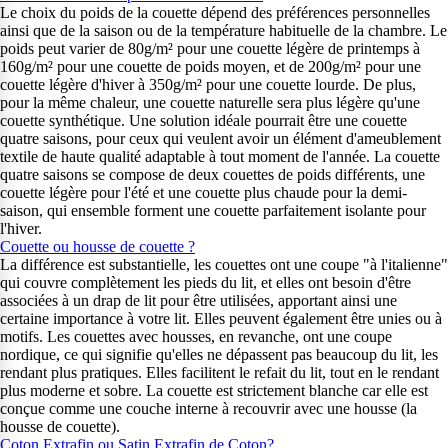
Le choix du poids de la couette dépend des préférences personnelles
ainsi que de la saison ou de la température habituelle de la chambre. Le
poids peut varier de 80g/m² pour une couette légère de printemps à
160g/m² pour une couette de poids moyen, et de 200g/m² pour une
couette légère d'hiver à 350g/m² pour une couette lourde. De plus,
pour la même chaleur, une couette naturelle sera plus légère qu'une
couette synthétique. Une solution idéale pourrait être une couette
quatre saisons, pour ceux qui veulent avoir un élément d'ameublement
textile de haute qualité adaptable à tout moment de l'année. La couette
quatre saisons se compose de deux couettes de poids différents, une
couette légère pour l'été et une couette plus chaude pour la demi-
saison, qui ensemble forment une couette parfaitement isolante pour
l'hiver.
Couette ou housse de couette ?
La différence est substantielle, les couettes ont une coupe "à l'italienne"
qui couvre complètement les pieds du lit, et elles ont besoin d'être
associées à un drap de lit pour être utilisées, apportant ainsi une
certaine importance à votre lit. Elles peuvent également être unies ou à
motifs. Les couettes avec housses, en revanche, ont une coupe
nordique, ce qui signifie qu'elles ne dépassent pas beaucoup du lit, les
rendant plus pratiques. Elles facilitent le refait du lit, tout en le rendant
plus moderne et sobre. La couette est strictement blanche car elle est
conçue comme une couche interne à recouvrir avec une housse (la
housse de couette).
Coton Extrafin ou Satin Extrafin de Coton?