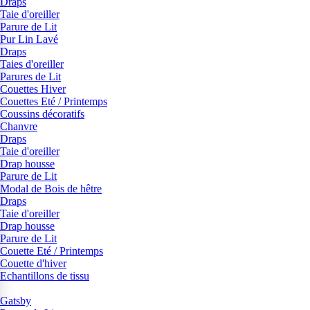
Draps
Taie d'oreiller
Parure de Lit
Pur Lin Lavé
Draps
Taies d'oreiller
Parures de Lit
Couettes Hiver
Couettes Eté / Printemps
Coussins décoratifs
Chanvre
Draps
Taie d'oreiller
Drap housse
Parure de Lit
Modal de Bois de hêtre
Draps
Taie d'oreiller
Drap housse
Parure de Lit
Couette Eté / Printemps
Couette d'hiver
Echantillons de tissu
Gatsby