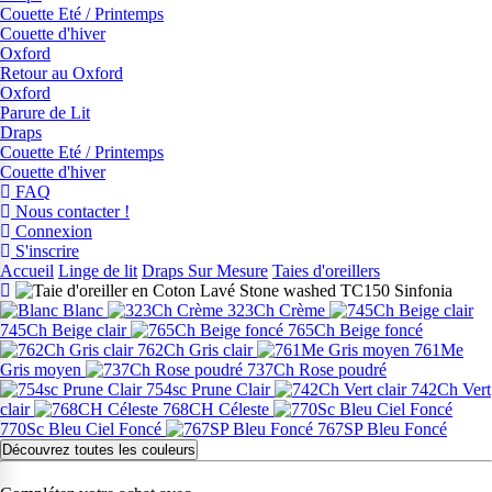
Couette Eté / Printemps
Couette d'hiver
Oxford
Retour au Oxford
Oxford
Parure de Lit
Draps
Couette Eté / Printemps
Couette d'hiver
FAQ
Nous contacter !
Connexion
S'inscrire
Accueil
Linge de lit
Draps Sur Mesure
Taies d'oreillers
Blanc
323Ch Crème
745Ch Beige clair
765Ch Beige foncé
762Ch Gris clair
761Me
Gris moyen
737Ch Rose poudré
754sc Prune Clair
742Ch Vert
clair
768CH Céleste
770Sc Bleu Ciel Foncé
767SP Bleu Foncé
Découvrez toutes les couleurs