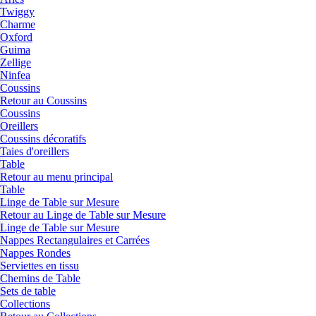
Twiggy
Charme
Oxford
Guima
Zellige
Ninfea
Coussins
Retour au Coussins
Coussins
Oreillers
Coussins décoratifs
Taies d'oreillers
Table
Retour au menu principal
Table
Linge de Table sur Mesure
Retour au Linge de Table sur Mesure
Linge de Table sur Mesure
Nappes Rectangulaires et Carrées
Nappes Rondes
Serviettes en tissu
Chemins de Table
Sets de table
Collections