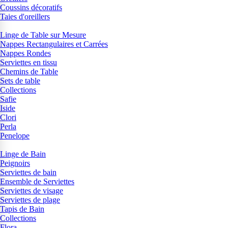
Coussins décoratifs
Taies d'oreillers
Linge de Table sur Mesure
Nappes Rectangulaires et Carrées
Nappes Rondes
Serviettes en tissu
Chemins de Table
Sets de table
Collections
Safie
Iside
Clori
Perla
Penelope
Linge de Bain
Peignoirs
Serviettes de bain
Ensemble de Serviettes
Serviettes de visage
Serviettes de plage
Tapis de Bain
Collections
Flora