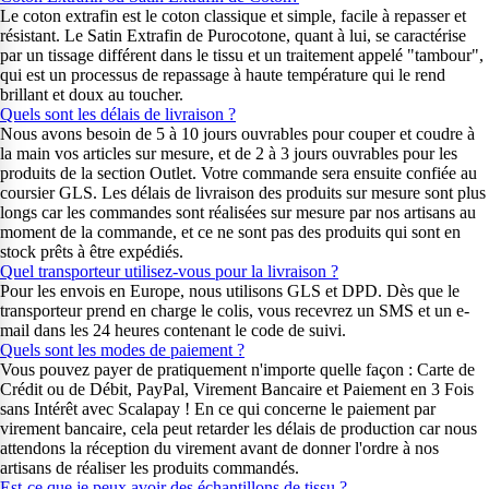
Le coton extrafin est le coton classique et simple, facile à repasser et
résistant. Le Satin Extrafin de Purocotone, quant à lui, se caractérise
par un tissage différent dans le tissu et un traitement appelé "tambour",
qui est un processus de repassage à haute température qui le rend
brillant et doux au toucher.
Quels sont les délais de livraison ?
Nous avons besoin de 5 à 10 jours ouvrables pour couper et coudre à
la main vos articles sur mesure, et de 2 à 3 jours ouvrables pour les
produits de la section Outlet. Votre commande sera ensuite confiée au
coursier GLS. Les délais de livraison des produits sur mesure sont plus
longs car les commandes sont réalisées sur mesure par nos artisans au
moment de la commande, et ce ne sont pas des produits qui sont en
stock prêts à être expédiés.
Quel transporteur utilisez-vous pour la livraison ?
Pour les envois en Europe, nous utilisons GLS et DPD. Dès que le
transporteur prend en charge le colis, vous recevrez un SMS et un e-
mail dans les 24 heures contenant le code de suivi.
Quels sont les modes de paiement ?
Vous pouvez payer de pratiquement n'importe quelle façon : Carte de
Crédit ou de Débit, PayPal, Virement Bancaire et Paiement en 3 Fois
sans Intérêt avec Scalapay ! En ce qui concerne le paiement par
virement bancaire, cela peut retarder les délais de production car nous
attendons la réception du virement avant de donner l'ordre à nos
artisans de réaliser les produits commandés.
Est-ce que je peux avoir des échantillons de tissu ?