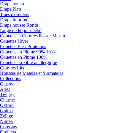
Draps housse
Draps Plats
Taies d'oreillers
Draps Imprimé
Draps housse Ronds
Linge de lit pour bébé
Couettes et Couvres lits sur Mesure
Couettes Hiver
Couettes Eté / Printemps
Couettes en Plume 90% 10%
Couettes en Plume 100%
Couettes en Fibre anallergique
Couvres Lits
Housses de Matelas et Surmatelas
Collections
Gatsby
Arles
Twiggy
Charme
Oxford
Guima
Zellige
Ninfea
Coussins
Oreillers