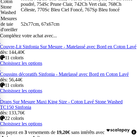
Coton
poudré, 754Sc Prune Clair, 742Ch Vert clair, 768Ch
Stone
Céleste, 770Sc Bleu Ciel Foncé, 767Sp Bleu foncé
Washed
Mesures
de taie
52x77cm, 67x67cm
d'oreiller
Complétez votre achat avec...
Couvre-Lit Sinfonia Sur Mesure - Matelassé avec Bord en Coton Lavé
dès: 144,40€
11 coloris
Choisissez les options
Coussins décoratifs Sinfonia - Matelassé avec Bord en Coton Lavé
dès: 56,44€
11 coloris
Choisissez les options
Draps Sur Mesure Maxi King Size - Coton Lavé Stone Washed
TC150 Sinfonia
dès: 133,76€
22 coloris
Choisissez les options
ou payez en
3
versements de
19,20€
sans intérêts avec