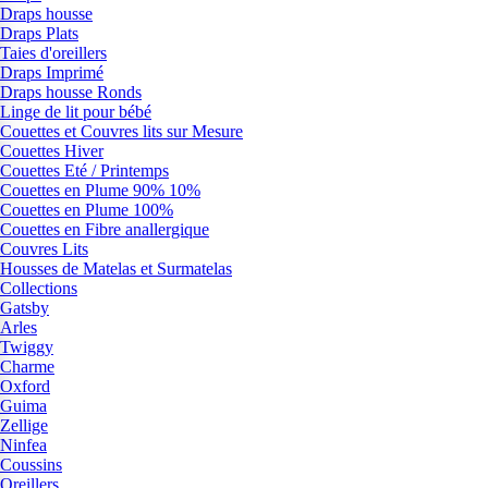
Draps housse
Draps Plats
Taies d'oreillers
Draps Imprimé
Draps housse Ronds
Linge de lit pour bébé
Couettes et Couvres lits sur Mesure
Couettes Hiver
Couettes Eté / Printemps
Couettes en Plume 90% 10%
Couettes en Plume 100%
Couettes en Fibre anallergique
Couvres Lits
Housses de Matelas et Surmatelas
Collections
Gatsby
Arles
Twiggy
Charme
Oxford
Guima
Zellige
Ninfea
Coussins
Oreillers