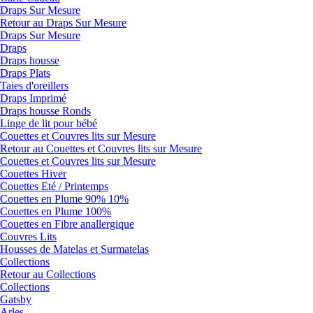
Draps Sur Mesure
Retour au Draps Sur Mesure
Draps Sur Mesure
Draps
Draps housse
Draps Plats
Taies d'oreillers
Draps Imprimé
Draps housse Ronds
Linge de lit pour bébé
Couettes et Couvres lits sur Mesure
Retour au Couettes et Couvres lits sur Mesure
Couettes et Couvres lits sur Mesure
Couettes Hiver
Couettes Eté / Printemps
Couettes en Plume 90% 10%
Couettes en Plume 100%
Couettes en Fibre anallergique
Couvres Lits
Housses de Matelas et Surmatelas
Collections
Retour au Collections
Collections
Gatsby
Arles