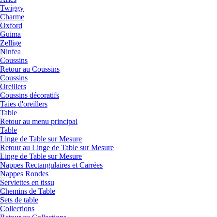
Twiggy
Charme
Oxford
Guima
Zellige
Ninfea
Coussins
Retour au Coussins
Coussins
Oreillers
Coussins décoratifs
Taies d'oreillers
Table
Retour au menu principal
Table
Linge de Table sur Mesure
Retour au Linge de Table sur Mesure
Linge de Table sur Mesure
Nappes Rectangulaires et Carrées
Nappes Rondes
Serviettes en tissu
Chemins de Table
Sets de table
Collections