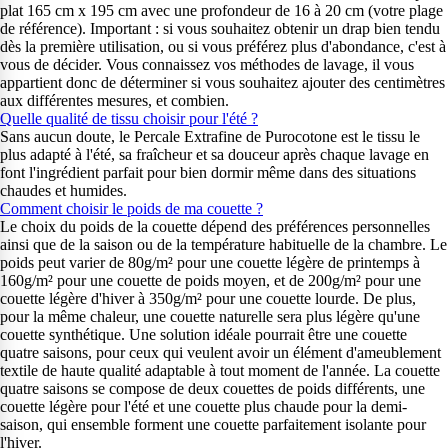
plat 165 cm x 195 cm avec une profondeur de 16 à 20 cm (votre plage
de référence). Important : si vous souhaitez obtenir un drap bien tendu
dès la première utilisation, ou si vous préférez plus d'abondance, c'est à
vous de décider. Vous connaissez vos méthodes de lavage, il vous
appartient donc de déterminer si vous souhaitez ajouter des centimètres
aux différentes mesures, et combien.
Quelle qualité de tissu choisir pour l'été ?
Sans aucun doute, le Percale Extrafine de Purocotone est le tissu le
plus adapté à l'été, sa fraîcheur et sa douceur après chaque lavage en
font l'ingrédient parfait pour bien dormir même dans des situations
chaudes et humides.
Comment choisir le poids de ma couette ?
Le choix du poids de la couette dépend des préférences personnelles
ainsi que de la saison ou de la température habituelle de la chambre. Le
poids peut varier de 80g/m² pour une couette légère de printemps à
160g/m² pour une couette de poids moyen, et de 200g/m² pour une
couette légère d'hiver à 350g/m² pour une couette lourde. De plus,
pour la même chaleur, une couette naturelle sera plus légère qu'une
couette synthétique. Une solution idéale pourrait être une couette
quatre saisons, pour ceux qui veulent avoir un élément d'ameublement
textile de haute qualité adaptable à tout moment de l'année. La couette
quatre saisons se compose de deux couettes de poids différents, une
couette légère pour l'été et une couette plus chaude pour la demi-
saison, qui ensemble forment une couette parfaitement isolante pour
l'hiver.