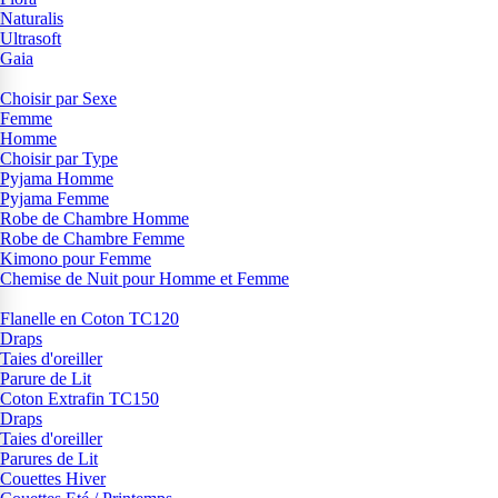
Naturalis
Ultrasoft
Gaia
Choisir par Sexe
Femme
Homme
Choisir par Type
Pyjama Homme
Pyjama Femme
Robe de Chambre Homme
Robe de Chambre Femme
Kimono pour Femme
Chemise de Nuit pour Homme et Femme
Flanelle en Coton TC120
Draps
Taies d'oreiller
Parure de Lit
Coton Extrafin TC150
Draps
Taies d'oreiller
Parures de Lit
Couettes Hiver