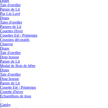
Draps
Taie d'oreiller
Parure de Lit
Pur Lin Lavé
Draps
Taies d'oreiller
Parures de Lit
Couettes Hiver
Couettes Eté / Printemps
Coussins décoratifs
Chanvre
Draps
Taie d'oreiller
Drap housse
Parure de Lit
Modal de Bois de hêtre
Draps
Taie d'oreiller
Drap housse
Parure de Lit
Couette Eté / Printemps
Couette d'hiver
Echantillons de tissu
Gatsby