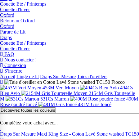
Couette Eté / Printemps
Couette d'hiver
Oxford
Retour au Oxford
Oxford
Parure de Lit
Draps
Couette Eté / Printemps
Couette d'hiver
FAQ
Nous contacter !
Connexion
S'inscrire
Accueil
Linge de lit
Draps Sur Mesure
Taies d'oreillers
453M Vert Moyen
494Cs
Bleu Avio
2154M Gris Tourterelle
M
531Cs Marron
490M
Rose poudré foncé
481M Gris foncé
Découvrez toutes les couleurs
Complétez votre achat avec...
Draps Sur Mesure Maxi King Size - Coton Lavé Stone washed TC150