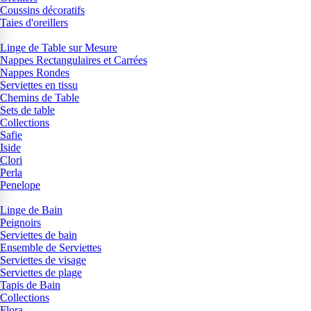
Coussins décoratifs
Taies d'oreillers
Linge de Table sur Mesure
Nappes Rectangulaires et Carrées
Nappes Rondes
Serviettes en tissu
Chemins de Table
Sets de table
Collections
Safie
Iside
Clori
Perla
Penelope
Linge de Bain
Peignoirs
Serviettes de bain
Ensemble de Serviettes
Serviettes de visage
Serviettes de plage
Tapis de Bain
Collections
Flora