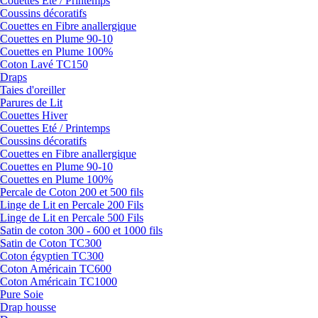
Couettes Eté / Printemps
Coussins décoratifs
Couettes en Fibre anallergique
Couettes en Plume 90-10
Couettes en Plume 100%
Coton Lavé TC150
Draps
Taies d'oreiller
Parures de Lit
Couettes Hiver
Couettes Eté / Printemps
Coussins décoratifs
Couettes en Fibre anallergique
Couettes en Plume 90-10
Couettes en Plume 100%
Percale de Coton 200 et 500 fils
Linge de Lit en Percale 200 Fils
Linge de Lit en Percale 500 Fils
Satin de coton 300 - 600 et 1000 fils
Satin de Coton TC300
Coton égyptien TC300
Coton Américain TC600
Coton Américain TC1000
Pure Soie
Drap housse