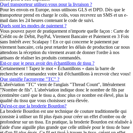
Quel transporteur utilisez-vous pour la livraison ?
Pour les envois en Europe, nous utilisons GLS et DPD. Dès que le
transporteur prend en charge le colis, vous recevrez un SMS et un e-
mail dans les 24 heures contenant le code de suivi.
Quels sont les modes de paiement ?
Vous pouvez payer de pratiquement n'importe quelle façon : Carte de
Crédit ou de Débit, PayPal, Virement Bancaire et Paiement en 3 Fois
sans Intérêt avec Scalapay ! En ce qui concerne le paiement par
virement bancaire, cela peut retarder les délais de production car nous
attendons la réception du virement avant de donner l'ordre à nos
artisans de réaliser les produits commandés.
Est-ce que je peux avoir des échantillons de tissu ?
Certainement ! Tapez le mot « Échantillons » dans la barre de
recherche et commandez votre kit d'échantillons à recevoir chez vous!
Que signifie l'acronyme "TC" ?
L'abréviation "TC" vient de l'anglais "Thread Count", littéralement
"Nombre de fils". L'abréviation indique donc le nombre de fils par
centimètre carré que le tissu a, donc plus ce nombre est élevé, plus la
qualité du tissu que vous choisissez sera élevée.
Qu'est-ce que la broderie Bourdon?
La broderie Bourdon est une technique de couture traditionnelle qui
consiste à utiliser un fil plus épais pour créer un effet d'ombre ou de
profondeur sur un tissu. En pratique, la broderie Bourdon est réalisée à
l'aide d'une aiguille plus grande que celle utilisée pour le tissu de base
et d'un fil plus épais. Ce fil est tissé à travers le tissu, créant un effet