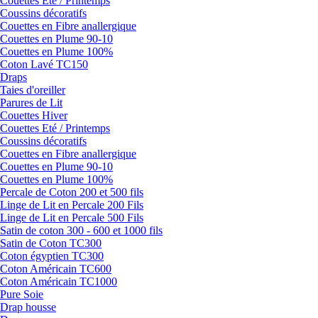
Couettes Eté / Printemps
Coussins décoratifs
Couettes en Fibre anallergique
Couettes en Plume 90-10
Couettes en Plume 100%
Coton Lavé TC150
Draps
Taies d'oreiller
Parures de Lit
Couettes Hiver
Couettes Eté / Printemps
Coussins décoratifs
Couettes en Fibre anallergique
Couettes en Plume 90-10
Couettes en Plume 100%
Percale de Coton 200 et 500 fils
Linge de Lit en Percale 200 Fils
Linge de Lit en Percale 500 Fils
Satin de coton 300 - 600 et 1000 fils
Satin de Coton TC300
Coton égyptien TC300
Coton Américain TC600
Coton Américain TC1000
Pure Soie
Drap housse