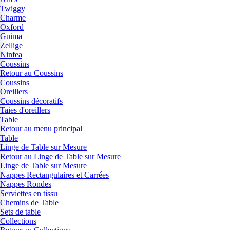
Twiggy
Charme
Oxford
Guima
Zellige
Ninfea
Coussins
Retour au Coussins
Coussins
Oreillers
Coussins décoratifs
Taies d'oreillers
Table
Retour au menu principal
Table
Linge de Table sur Mesure
Retour au Linge de Table sur Mesure
Linge de Table sur Mesure
Nappes Rectangulaires et Carrées
Nappes Rondes
Serviettes en tissu
Chemins de Table
Sets de table
Collections