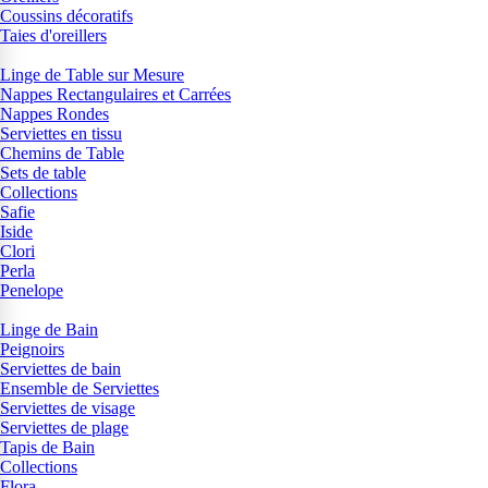
Coussins décoratifs
Taies d'oreillers
Linge de Table sur Mesure
Nappes Rectangulaires et Carrées
Nappes Rondes
Serviettes en tissu
Chemins de Table
Sets de table
Collections
Safie
Iside
Clori
Perla
Penelope
Linge de Bain
Peignoirs
Serviettes de bain
Ensemble de Serviettes
Serviettes de visage
Serviettes de plage
Tapis de Bain
Collections
Flora