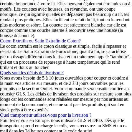
certaine importance à votre lit. Elles peuvent également être unies ou à
motifs. Les couettes avec housses, en revanche, ont une coupe
nordique, ce qui signifie qu'elles ne dépassent pas beaucoup du lit, les
rendant plus pratiques. Elles facilitent le refait du lit, tout en le rendant
plus moderne et sobre. La couette est strictement blanche car elle est
conçue comme une couche interne à recouvrir avec une housse (la
housse de couette).
Coton Extrafin ou Satin Extrafin de Coton?
Le coton extrafin est le coton classique et simple, facile à repasser et
résistant. Le Satin Extrafin de Purocotone, quant à lui, se caractérise
par un tissage différent dans le tissu et un traitement appelé "tambour",
qui est un processus de repassage à haute température qui le rend
brillant et doux au toucher.
Quels sont les délais de livraison ?
Nous avons besoin de 5 à 10 jours ouvrables pour couper et coudre à
la main vos articles sur mesure, et de 2 à 3 jours ouvrables pour les
produits de la section Outlet. Votre commande sera ensuite confiée au
coursier GLS. Les délais de livraison des produits sur mesure sont plus
longs car les commandes sont réalisées sur mesure par nos artisans au
moment de la commande, et ce ne sont pas des produits qui sont en
stock prêts à être expédiés.
Quel transporteur utilisez-vous pour la livraison ?
Pour les envois en Europe, nous utilisons GLS et DPD. Dès que le
transporteur prend en charge le colis, vous recevrez un SMS et un e-
mail dans les 24 heures contenant le code de suivi.