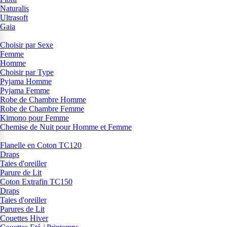
Naturalis
Ultrasoft
Gaia
Choisir par Sexe
Femme
Homme
Choisir par Type
Pyjama Homme
Pyjama Femme
Robe de Chambre Homme
Robe de Chambre Femme
Kimono pour Femme
Chemise de Nuit pour Homme et Femme
Flanelle en Coton TC120
Draps
Taies d'oreiller
Parure de Lit
Coton Extrafin TC150
Draps
Taies d'oreiller
Parures de Lit
Couettes Hiver