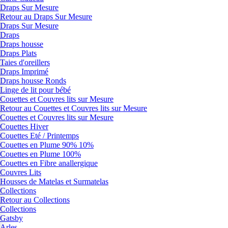
Draps Sur Mesure
Retour au Draps Sur Mesure
Draps Sur Mesure
Draps
Draps housse
Draps Plats
Taies d'oreillers
Draps Imprimé
Draps housse Ronds
Linge de lit pour bébé
Couettes et Couvres lits sur Mesure
Retour au Couettes et Couvres lits sur Mesure
Couettes et Couvres lits sur Mesure
Couettes Hiver
Couettes Eté / Printemps
Couettes en Plume 90% 10%
Couettes en Plume 100%
Couettes en Fibre anallergique
Couvres Lits
Housses de Matelas et Surmatelas
Collections
Retour au Collections
Collections
Gatsby
Arles