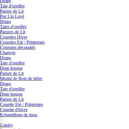
Draps
Taie d'oreiller
Parure de Lit
Pur Lin Lavé
Draps
Taies d'oreiller
Parures de Lit
Couettes Hiver
Couettes Eté / Printemps
Coussins décoratifs
Chanvre
Draps
Taie d'oreiller
Drap housse
Parure de Lit
Modal de Bois de hêtre
Draps
Taie d'oreiller
Drap housse
Parure de Lit
Couette Eté / Printemps
Couette d'hiver
Echantillons de tissu
Gatsby