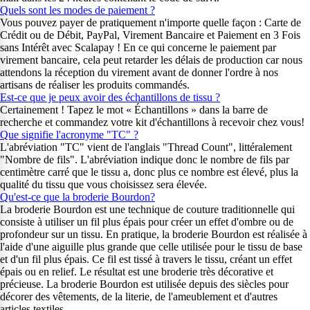
Quels sont les modes de paiement ?
Vous pouvez payer de pratiquement n'importe quelle façon : Carte de
Crédit ou de Débit, PayPal, Virement Bancaire et Paiement en 3 Fois
sans Intérêt avec Scalapay ! En ce qui concerne le paiement par
virement bancaire, cela peut retarder les délais de production car nous
attendons la réception du virement avant de donner l'ordre à nos
artisans de réaliser les produits commandés.
Est-ce que je peux avoir des échantillons de tissu ?
Certainement ! Tapez le mot « Échantillons » dans la barre de
recherche et commandez votre kit d'échantillons à recevoir chez vous!
Que signifie l'acronyme "TC" ?
L'abréviation "TC" vient de l'anglais "Thread Count", littéralement
"Nombre de fils". L'abréviation indique donc le nombre de fils par
centimètre carré que le tissu a, donc plus ce nombre est élevé, plus la
qualité du tissu que vous choisissez sera élevée.
Qu'est-ce que la broderie Bourdon?
La broderie Bourdon est une technique de couture traditionnelle qui
consiste à utiliser un fil plus épais pour créer un effet d'ombre ou de
profondeur sur un tissu. En pratique, la broderie Bourdon est réalisée à
l'aide d'une aiguille plus grande que celle utilisée pour le tissu de base
et d'un fil plus épais. Ce fil est tissé à travers le tissu, créant un effet
épais ou en relief. Le résultat est une broderie très décorative et
précieuse. La broderie Bourdon est utilisée depuis des siècles pour
décorer des vêtements, de la literie, de l'ameublement et d'autres
articles textiles.