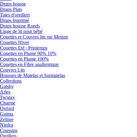
Draps housse
Draps Plats
Taies d'oreillers
Draps Imprimé
Draps housse Ronds
Linge de lit pour bébé
Couettes et Couvres lits sur Mesure
Couettes Hiver
Couettes Eté / Printemps
Couettes en Plume 90% 10%
Couettes en Plume 100%
Couettes en Fibre anallergique
Couvres Lits
Housses de Matelas et Surmatelas
Collections
Gatsby
Arles
Twiggy
Charme
Oxford
Guima
Zellige
Ninfea
Coussins
Oreillers