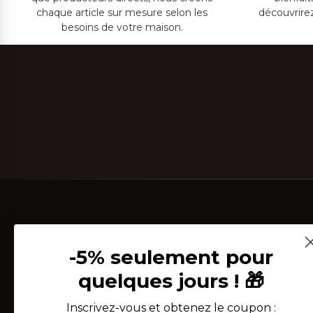
chaque article sur mesure selon les
découvrire
besoins de votre maison.
-5% seulement pour
quelques jours ! 🎁
Depuis 2002, au cœur du Salento, nous tissons
Inscrivez-vous et obtenez le coupon :