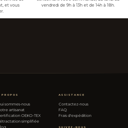
t, et vous
vendredi de 9h à 13h et de 14h à 18h.
er.
 PROPOS
ASSISTANCE
ui sommes-nous
Contactez-nous
otre artisanat
FAQ
ertification OEKO-TEX
Frais d'expédition
étractation simplifiée
log
SUIVEZ-NOUS