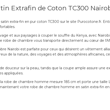
 Extrafin de Coton TC300 Nairob
n extra-fin en pur coton TC300 sur le site Purocotone.fr. Entiè
ortables.
age et aux paysages à couper le souffle du Kenya, avec Nairob
tte robe de chambre vous transporte directement au cœur de l'Afr
bre Nairobi est parfaite pour ceux qui désirent un vêtement alli
ureux de la nature, des voyages et des atmosphères africaines, 
 de douceur sur la peau, tandis que la coupe ample assure une 
s appliquées.
ur la robe de chambre homme mesure 185 cm et porte une taille L.
 maintenant votre robe de chambre homme en satin extra-fin e