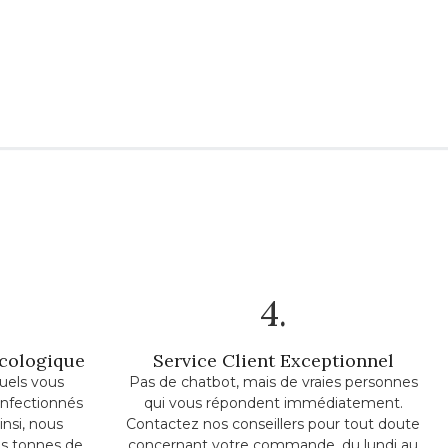
4.
Écologique
Service Client Exceptionnel
uels vous
Pas de chatbot, mais de vraies personnes
onfectionnés
qui vous répondent immédiatement.
insi, nous
Contactez nos conseillers pour tout doute
s tonnes de
concernant votre commande, du lundi au