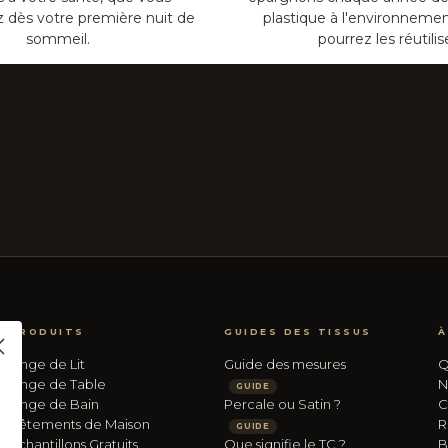
z dès votre première nuit de
plastique à l'environnemen
sommeil.
pourrez les réutilis
PRODUITS
GUIDES DES TISSUS
À
Linge de Lit
Guide des mesures
Q
Linge de Table
N
GUIDE
Linge de Bain
Percale ou Satin ?
C
Vêtements de Maison
R
GUIDE
Échantillons Gratuits
Que signifie le TC ?
B