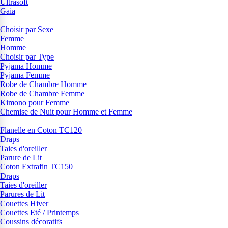
Ultrasoft
Gaia
Choisir par Sexe
Femme
Homme
Choisir par Type
Pyjama Homme
Pyjama Femme
Robe de Chambre Homme
Robe de Chambre Femme
Kimono pour Femme
Chemise de Nuit pour Homme et Femme
Flanelle en Coton TC120
Draps
Taies d'oreiller
Parure de Lit
Coton Extrafin TC150
Draps
Taies d'oreiller
Parures de Lit
Couettes Hiver
Couettes Eté / Printemps
Coussins décoratifs