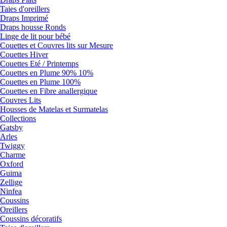
Taies d'oreillers
Draps Imprimé
Draps housse Ronds
Linge de lit pour bébé
Couettes et Couvres lits sur Mesure
Couettes Hiver
Couettes Eté / Printemps
Couettes en Plume 90% 10%
Couettes en Plume 100%
Couettes en Fibre anallergique
Couvres Lits
Housses de Matelas et Surmatelas
Collections
Gatsby
Arles
Twiggy
Charme
Oxford
Guima
Zellige
Ninfea
Coussins
Oreillers
Coussins décoratifs