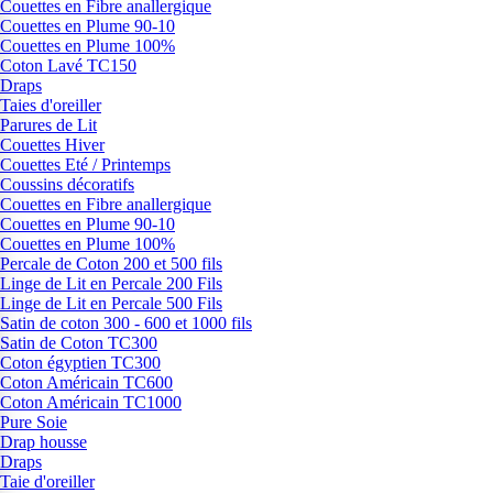
Couettes en Fibre anallergique
Couettes en Plume 90-10
Couettes en Plume 100%
Coton Lavé TC150
Draps
Taies d'oreiller
Parures de Lit
Couettes Hiver
Couettes Eté / Printemps
Coussins décoratifs
Couettes en Fibre anallergique
Couettes en Plume 90-10
Couettes en Plume 100%
Percale de Coton 200 et 500 fils
Linge de Lit en Percale 200 Fils
Linge de Lit en Percale 500 Fils
Satin de coton 300 - 600 et 1000 fils
Satin de Coton TC300
Coton égyptien TC300
Coton Américain TC600
Coton Américain TC1000
Pure Soie
Drap housse
Draps
Taie d'oreiller