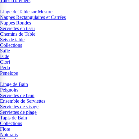
Taies d'oreillers
Linge de Table sur Mesure
Nappes Rectangulaires et Carrées
Nappes Rondes
Serviettes en tissu
Chemins de Table
Sets de table
Collections
Safie
Iside
Clori
Perla
Penelope
Linge de Bain
Peignoirs
Serviettes de bain
Ensemble de Serviettes
Serviettes de visage
Serviettes de plage
Tapis de Bain
Collections
Flora
Naturalis