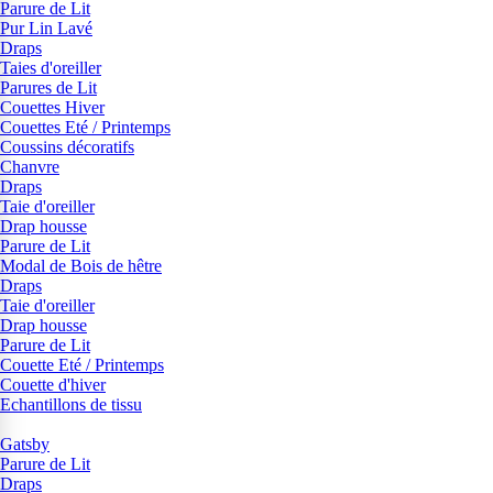
Parure de Lit
Pur Lin Lavé
Draps
Taies d'oreiller
Parures de Lit
Couettes Hiver
Couettes Eté / Printemps
Coussins décoratifs
Chanvre
Draps
Taie d'oreiller
Drap housse
Parure de Lit
Modal de Bois de hêtre
Draps
Taie d'oreiller
Drap housse
Parure de Lit
Couette Eté / Printemps
Couette d'hiver
Echantillons de tissu
Gatsby
Parure de Lit
Draps