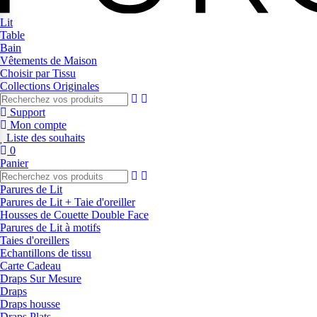
Lit
Table
Bain
Vêtements de Maison
Choisir par Tissu
Collections Originales
Support
Mon compte
Liste des souhaits
0
Panier
Parures de Lit
Parures de Lit + Taie d'oreiller
Housses de Couette Double Face
Parures de Lit à motifs
Taies d'oreillers
Echantillons de tissu
Carte Cadeau
Draps Sur Mesure
Draps
Draps housse
Draps Plats