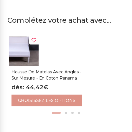
Complétez votre achat avec...
Housse De Matelas Avec Angles -
I
Sur Mesure - En Coton Panama
F
dès: 44,42€
d
CHOISISSEZ LES OPTIONS