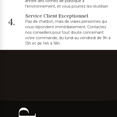
année des tonnes de plastique à
l'environnement, et vous pourrez les réutiliser.
Service Client Exceptionnel
4.
Pas de chatbot, mais de vraies personnes qui
vous répondent immédiatement. Contactez
nos conseillers pour tout doute concernant
votre commande, du lundi au vendredi de 9h à
13h et de 14h à 18h.