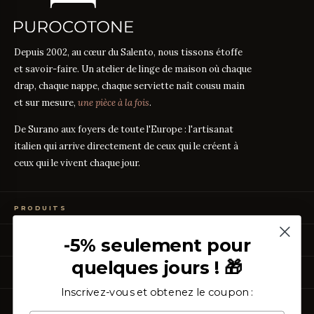
Depuis 2002, au cœur du Salento, nous tissons étoffe
et savoir-faire. Un atelier de linge de maison où chaque
drap, chaque nappe, chaque serviette naît cousu main
et sur mesure,
une pièce à la fois
.
De Surano aux foyers de toute l'Europe : l'artisanat
italien qui arrive directement de ceux qui le créent à
ceux qui le vivent chaque jour.
PRODUITS
Linge de Lit
-5% seulement pour
GUIDES DES TISSUS
Linge de Table
Linge de Bain
quelques jours ! 🎁
Guide des mesures
GUIDE
Vêtements de Maison
À PROPOS
Percale ou Satin ?
GUIDE
Échantillons Gratuits
Que signifie le TC ?
Inscrivez-vous et obtenez le coupon :
GUIDE
Qui sommes-nous
TC300 vs Coton Égyptien
ASSISTANCE
GUIDE
Notre artisanat