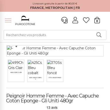
Livraison gratuite à partir de 80,00 €
FRANCE, METROPOLITAN | FR
0
499CH GRIS CLAIR
425CS BLEU COBAL
370SS BLEU FONCÉ
T
Peignoir Homme Femme - Avec Capuche
Coton Eponge - Gli Uniti 480gr