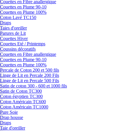
Couettes en Fibre anallergique
Couettes en Plume 90-10
Couettes en Plume 100%
Coton Lavé TC150
Draps
Taies d'oreiller
Parures de Lit
Couettes Hiver
Couettes Eté / Printemps
Coussins décoratifs
Couettes en Fibre anallergique
Couettes en Plume 90-10
Couettes en Plume 100%
Percale de Coton 200 et 500 fils
Linge de Lit en Percale 200 Fils
Linge de Lit en Percale 500 Fils
Satin de coton 300 - 600 et 1000 fils
Satin de Coton TC300
Coton égyptien TC300
Coton Américain TC600
Coton Américain TC1000
Pure Soie
Drap housse
Draps
Taie d'oreiller