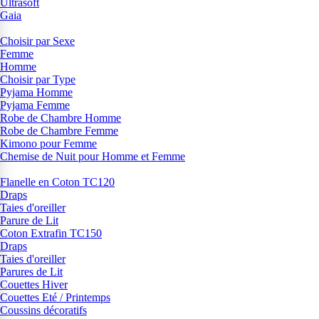
Ultrasoft
Gaia
Choisir par Sexe
Femme
Homme
Choisir par Type
Pyjama Homme
Pyjama Femme
Robe de Chambre Homme
Robe de Chambre Femme
Kimono pour Femme
Chemise de Nuit pour Homme et Femme
Flanelle en Coton TC120
Draps
Taies d'oreiller
Parure de Lit
Coton Extrafin TC150
Draps
Taies d'oreiller
Parures de Lit
Couettes Hiver
Couettes Eté / Printemps
Coussins décoratifs