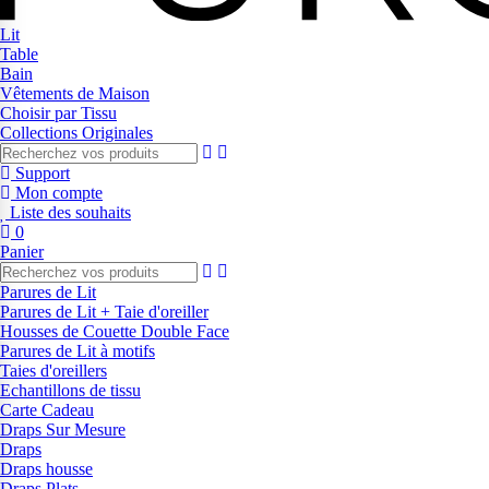
Lit
Table
Bain
Vêtements de Maison
Choisir par Tissu
Collections Originales
Support
Mon compte
Liste des souhaits
0
Panier
Parures de Lit
Parures de Lit + Taie d'oreiller
Housses de Couette Double Face
Parures de Lit à motifs
Taies d'oreillers
Echantillons de tissu
Carte Cadeau
Draps Sur Mesure
Draps
Draps housse
Draps Plats