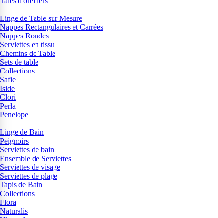
Taies d'oreillers
Linge de Table sur Mesure
Nappes Rectangulaires et Carrées
Nappes Rondes
Serviettes en tissu
Chemins de Table
Sets de table
Collections
Safie
Iside
Clori
Perla
Penelope
Linge de Bain
Peignoirs
Serviettes de bain
Ensemble de Serviettes
Serviettes de visage
Serviettes de plage
Tapis de Bain
Collections
Flora
Naturalis