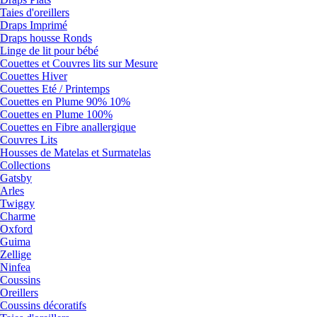
Taies d'oreillers
Draps Imprimé
Draps housse Ronds
Linge de lit pour bébé
Couettes et Couvres lits sur Mesure
Couettes Hiver
Couettes Eté / Printemps
Couettes en Plume 90% 10%
Couettes en Plume 100%
Couettes en Fibre anallergique
Couvres Lits
Housses de Matelas et Surmatelas
Collections
Gatsby
Arles
Twiggy
Charme
Oxford
Guima
Zellige
Ninfea
Coussins
Oreillers
Coussins décoratifs