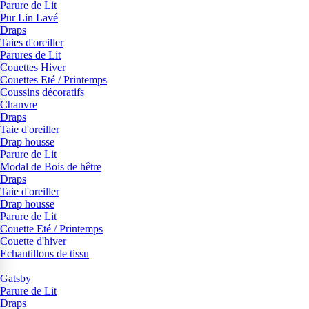
Parure de Lit
Pur Lin Lavé
Draps
Taies d'oreiller
Parures de Lit
Couettes Hiver
Couettes Eté / Printemps
Coussins décoratifs
Chanvre
Draps
Taie d'oreiller
Drap housse
Parure de Lit
Modal de Bois de hêtre
Draps
Taie d'oreiller
Drap housse
Parure de Lit
Couette Eté / Printemps
Couette d'hiver
Echantillons de tissu
Gatsby
Parure de Lit
Draps