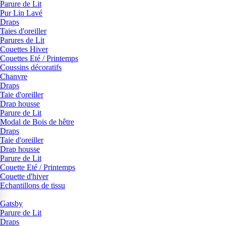
Parure de Lit
Pur Lin Lavé
Draps
Taies d'oreiller
Parures de Lit
Couettes Hiver
Couettes Eté / Printemps
Coussins décoratifs
Chanvre
Draps
Taie d'oreiller
Drap housse
Parure de Lit
Modal de Bois de hêtre
Draps
Taie d'oreiller
Drap housse
Parure de Lit
Couette Eté / Printemps
Couette d'hiver
Echantillons de tissu
Gatsby
Parure de Lit
Draps