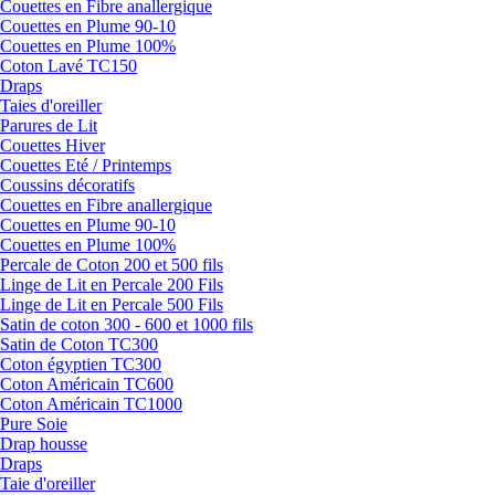
Couettes en Fibre anallergique
Couettes en Plume 90-10
Couettes en Plume 100%
Coton Lavé TC150
Draps
Taies d'oreiller
Parures de Lit
Couettes Hiver
Couettes Eté / Printemps
Coussins décoratifs
Couettes en Fibre anallergique
Couettes en Plume 90-10
Couettes en Plume 100%
Percale de Coton 200 et 500 fils
Linge de Lit en Percale 200 Fils
Linge de Lit en Percale 500 Fils
Satin de coton 300 - 600 et 1000 fils
Satin de Coton TC300
Coton égyptien TC300
Coton Américain TC600
Coton Américain TC1000
Pure Soie
Drap housse
Draps
Taie d'oreiller