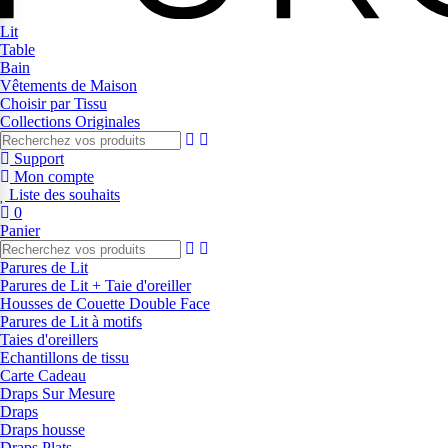
Lit
Table
Bain
Vêtements de Maison
Choisir par Tissu
Collections Originales
Support
Mon compte
Liste des souhaits
0
Panier
Parures de Lit
Parures de Lit + Taie d'oreiller
Housses de Couette Double Face
Parures de Lit à motifs
Taies d'oreillers
Echantillons de tissu
Carte Cadeau
Draps Sur Mesure
Draps
Draps housse
Draps Plats