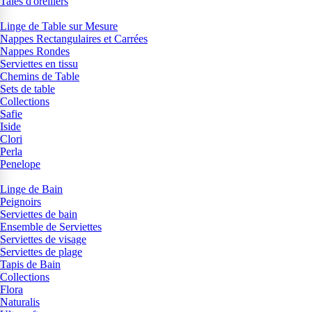
Taies d'oreillers
Linge de Table sur Mesure
Nappes Rectangulaires et Carrées
Nappes Rondes
Serviettes en tissu
Chemins de Table
Sets de table
Collections
Safie
Iside
Clori
Perla
Penelope
Linge de Bain
Peignoirs
Serviettes de bain
Ensemble de Serviettes
Serviettes de visage
Serviettes de plage
Tapis de Bain
Collections
Flora
Naturalis