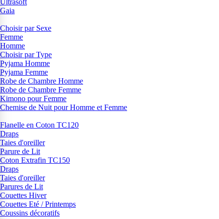
Ultrasoft
Gaia
Choisir par Sexe
Femme
Homme
Choisir par Type
Pyjama Homme
Pyjama Femme
Robe de Chambre Homme
Robe de Chambre Femme
Kimono pour Femme
Chemise de Nuit pour Homme et Femme
Flanelle en Coton TC120
Draps
Taies d'oreiller
Parure de Lit
Coton Extrafin TC150
Draps
Taies d'oreiller
Parures de Lit
Couettes Hiver
Couettes Eté / Printemps
Coussins décoratifs