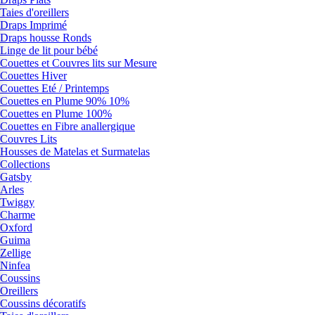
Taies d'oreillers
Draps Imprimé
Draps housse Ronds
Linge de lit pour bébé
Couettes et Couvres lits sur Mesure
Couettes Hiver
Couettes Eté / Printemps
Couettes en Plume 90% 10%
Couettes en Plume 100%
Couettes en Fibre anallergique
Couvres Lits
Housses de Matelas et Surmatelas
Collections
Gatsby
Arles
Twiggy
Charme
Oxford
Guima
Zellige
Ninfea
Coussins
Oreillers
Coussins décoratifs