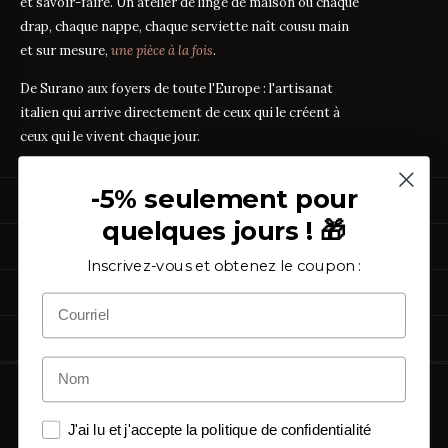
et savoir-faire. Un atelier de linge de maison où chaque
drap, chaque nappe, chaque serviette naît cousu main
et sur mesure,
une pièce à la fois
.
De Surano aux foyers de toute l'Europe : l'artisanat
italien qui arrive directement de ceux qui le créent à
ceux qui le vivent chaque jour.
-5% seulement pour
PRODUITS
quelques jours ! 🎁
Linge de Lit
GUIDES DES TISSUS
Linge de Table
Inscrivez-vous et obtenez le coupon :
Linge de Bain
Guide des mesures
GUIDE
Vêtements de Maison
À PROPOS
Percale ou Satin ?
GUIDE
Échantillons Gratuits
Que signifie le TC ?
GUIDE
Qui sommes-nous
TC300 vs Coton Égyptien
ASSISTANCE
GUIDE
Notre artisanat
Coton vs Synthétique
GUIDE
Certification OEKO-TEX
Contactez-nous
Nos avis
Rétractation simplifiée
FAQ
Copyright ©
2026
Purocotone.it s.r.l.s. · S.S. 275 km. 12,500 · 73030
Blog
Frais d'expédition
Surano (LE) · C.F. / P.IVA
05027870756
Avis Trustpilot
J'ai lu et j'accepte la politique de confidentialité
Politique de confidentialité