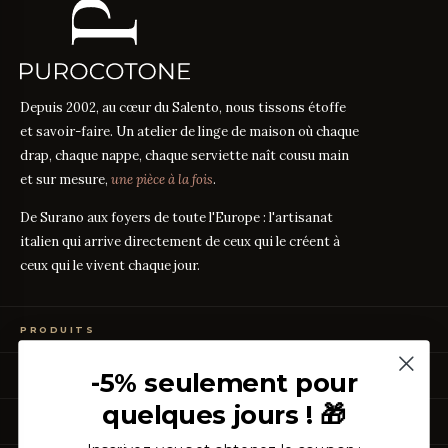
Depuis 2002, au cœur du Salento, nous tissons étoffe
et savoir-faire. Un atelier de linge de maison où chaque
drap, chaque nappe, chaque serviette naît cousu main
et sur mesure,
une pièce à la fois
.
De Surano aux foyers de toute l'Europe : l'artisanat
italien qui arrive directement de ceux qui le créent à
ceux qui le vivent chaque jour.
PRODUITS
Linge de Lit
-5% seulement pour
GUIDES DES TISSUS
Linge de Table
Linge de Bain
quelques jours ! 🎁
Guide des mesures
GUIDE
Vêtements de Maison
À PROPOS
Percale ou Satin ?
GUIDE
Échantillons Gratuits