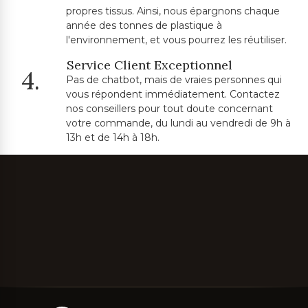
propres tissus. Ainsi, nous épargnons chaque
année des tonnes de plastique à
l'environnement, et vous pourrez les réutiliser.
Service Client Exceptionnel
4.
Pas de chatbot, mais de vraies personnes qui
vous répondent immédiatement. Contactez
nos conseillers pour tout doute concernant
votre commande, du lundi au vendredi de 9h à
13h et de 14h à 18h.