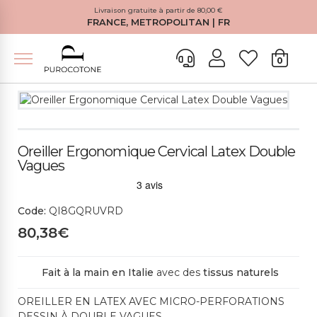
Livraison gratuite à partir de 80,00 €
FRANCE, METROPOLITAN | FR
0
Oreiller Ergonomique Cervical Latex Double
Vagues
Code:
QI8GQRUVRD
80,38€
Fait à la main en Italie
avec des
tissus naturels
OREILLER EN LATEX AVEC MICRO-PERFORATIONS
DESSIN À DOUBLE VAGUES