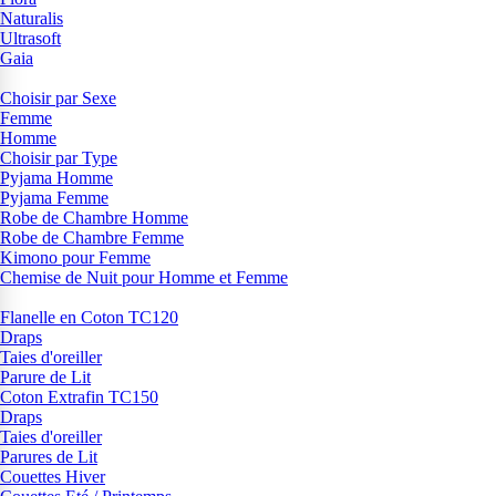
Naturalis
Ultrasoft
Gaia
Choisir par Sexe
Femme
Homme
Choisir par Type
Pyjama Homme
Pyjama Femme
Robe de Chambre Homme
Robe de Chambre Femme
Kimono pour Femme
Chemise de Nuit pour Homme et Femme
Flanelle en Coton TC120
Draps
Taies d'oreiller
Parure de Lit
Coton Extrafin TC150
Draps
Taies d'oreiller
Parures de Lit
Couettes Hiver