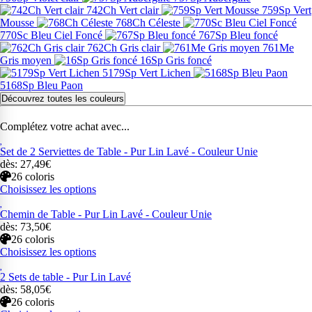
742Ch Vert clair
759Sp Vert
Mousse
768Ch Céleste
770Sc Bleu Ciel Foncé
767Sp Bleu foncé
762Ch Gris clair
761Me
Gris moyen
16Sp Gris foncé
5179Sp Vert Lichen
5168Sp Bleu Paon
Découvrez toutes les couleurs
Complétez votre achat avec...
Set de 2 Serviettes de Table - Pur Lin Lavé - Couleur Unie
dès: 27,49€
26 coloris
Choisissez les options
Chemin de Table - Pur Lin Lavé - Couleur Unie
dès: 73,50€
26 coloris
Choisissez les options
2 Sets de table - Pur Lin Lavé
dès: 58,05€
26 coloris