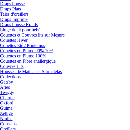
Draps housse
Draps Plats
Taies d'oreillers
Draps Imprimé
Draps housse Ronds
Linge de lit pour bébé
Couettes et Couvres lits sur Mesure
Couettes Hiver
Couettes Eté / Printemps
Couettes en Plume 90% 10%
Couettes en Plume 100%
Couettes en Fibre anallergique
Couvres Lits
Housses de Matelas et Surmatelas
Collections
Gatsby
Arles
Twiggy
Charme
Oxford
Guima
Zellige
Ninfea
Coussins
Oreillers