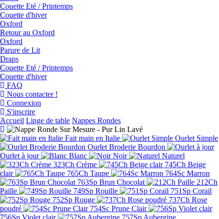
Couette Eté / Printemps
Couette d'hiver
Oxford
Retour au Oxford
Oxford
Parure de Lit
Draps
Couette Eté / Printemps
Couette d'hiver
FAQ
Nous contacter !
Connexion
S'inscrire
Accueil
Linge de table
Nappes Rondes
Fait main en Italie
Ourlet Simple
Ourlet Broderie Bourdon
Ourlet à jour
Blanc
Noir
Naturel
323Ch Crème
745Ch Beige
clair
765Ch Taupe
764Sc Marron
763Sp Brun Chocolat
212Ch
Paille
749Sp Rouille
751Sp Corail
752Sp Rouge
737Ch Rose
poudré
754Sc Prune Clair
756Sp Violet clair
757Sp Aubergine