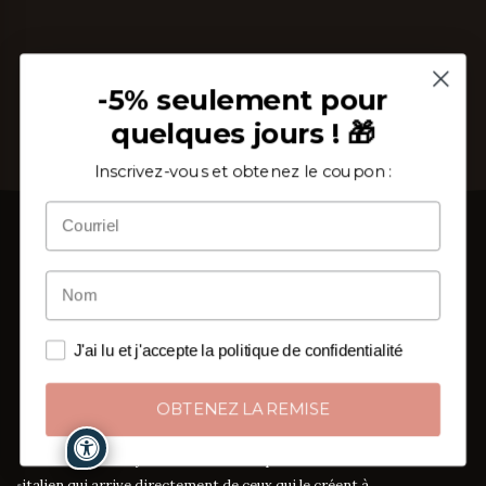
-5% seulement pour
quelques jours ! 🎁
Inscrivez-vous et obtenez le coupon :
Depuis 2002, au cœur du Salento, nous tissons étoffe
J'ai lu et j'accepte la politique de confidentialité
et savoir-faire. Un atelier de linge de maison où chaque
drap, chaque nappe, chaque serviette naît cousu main
OBTENEZ LA REMISE
et sur mesure,
une pièce à la fois
.
De Surano aux foyers de toute l'Europe : l'artisanat
italien qui arrive directement de ceux qui le créent à