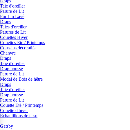
Draps
Taie d'oreiller
Parure de Lit
Pur Lin Lavé
Draps
Taies d'oreiller
Parures de Lit
Couettes Hiver
Couettes Eté / Printemps
Coussins décoratifs
Chanvre
Draps
Taie d'oreiller
Drap housse
Parure de Lit
Modal de Bois de hêtre
Draps
Taie d'oreiller
Drap housse
Parure de Lit
Couette Eté / Printemps
Couette d'hiver
Echantillons de tissu
Gatsby