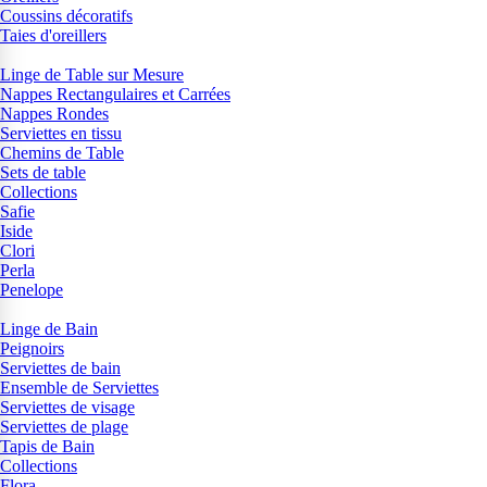
Coussins décoratifs
Taies d'oreillers
Linge de Table sur Mesure
Nappes Rectangulaires et Carrées
Nappes Rondes
Serviettes en tissu
Chemins de Table
Sets de table
Collections
Safie
Iside
Clori
Perla
Penelope
Linge de Bain
Peignoirs
Serviettes de bain
Ensemble de Serviettes
Serviettes de visage
Serviettes de plage
Tapis de Bain
Collections
Flora