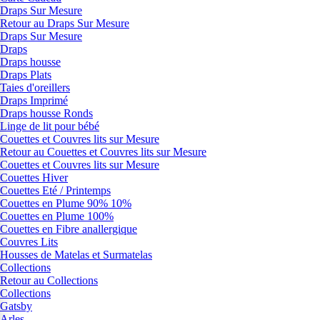
Draps Sur Mesure
Retour au Draps Sur Mesure
Draps Sur Mesure
Draps
Draps housse
Draps Plats
Taies d'oreillers
Draps Imprimé
Draps housse Ronds
Linge de lit pour bébé
Couettes et Couvres lits sur Mesure
Retour au Couettes et Couvres lits sur Mesure
Couettes et Couvres lits sur Mesure
Couettes Hiver
Couettes Eté / Printemps
Couettes en Plume 90% 10%
Couettes en Plume 100%
Couettes en Fibre anallergique
Couvres Lits
Housses de Matelas et Surmatelas
Collections
Retour au Collections
Collections
Gatsby
Arles