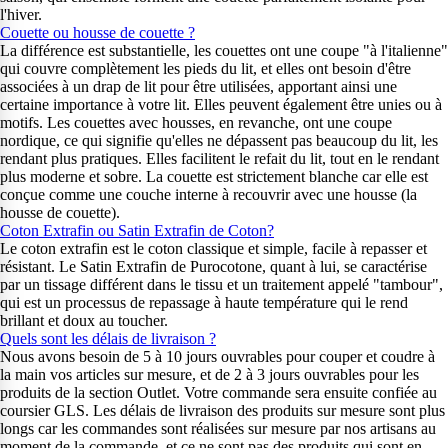
l'hiver.
Couette ou housse de couette ?
La différence est substantielle, les couettes ont une coupe "à l'italienne"
qui couvre complètement les pieds du lit, et elles ont besoin d'être
associées à un drap de lit pour être utilisées, apportant ainsi une
certaine importance à votre lit. Elles peuvent également être unies ou à
motifs. Les couettes avec housses, en revanche, ont une coupe
nordique, ce qui signifie qu'elles ne dépassent pas beaucoup du lit, les
rendant plus pratiques. Elles facilitent le refait du lit, tout en le rendant
plus moderne et sobre. La couette est strictement blanche car elle est
conçue comme une couche interne à recouvrir avec une housse (la
housse de couette).
Coton Extrafin ou Satin Extrafin de Coton?
Le coton extrafin est le coton classique et simple, facile à repasser et
résistant. Le Satin Extrafin de Purocotone, quant à lui, se caractérise
par un tissage différent dans le tissu et un traitement appelé "tambour",
qui est un processus de repassage à haute température qui le rend
brillant et doux au toucher.
Quels sont les délais de livraison ?
Nous avons besoin de 5 à 10 jours ouvrables pour couper et coudre à
la main vos articles sur mesure, et de 2 à 3 jours ouvrables pour les
produits de la section Outlet. Votre commande sera ensuite confiée au
coursier GLS. Les délais de livraison des produits sur mesure sont plus
longs car les commandes sont réalisées sur mesure par nos artisans au
moment de la commande, et ce ne sont pas des produits qui sont en