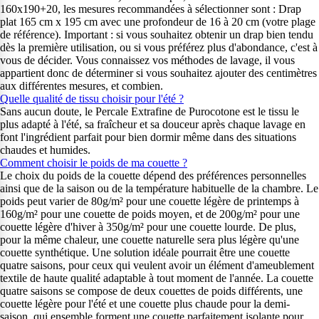
160x190+20, les mesures recommandées à sélectionner sont : Drap
plat 165 cm x 195 cm avec une profondeur de 16 à 20 cm (votre plage
de référence). Important : si vous souhaitez obtenir un drap bien tendu
dès la première utilisation, ou si vous préférez plus d'abondance, c'est à
vous de décider. Vous connaissez vos méthodes de lavage, il vous
appartient donc de déterminer si vous souhaitez ajouter des centimètres
aux différentes mesures, et combien.
Quelle qualité de tissu choisir pour l'été ?
Sans aucun doute, le Percale Extrafine de Purocotone est le tissu le
plus adapté à l'été, sa fraîcheur et sa douceur après chaque lavage en
font l'ingrédient parfait pour bien dormir même dans des situations
chaudes et humides.
Comment choisir le poids de ma couette ?
Le choix du poids de la couette dépend des préférences personnelles
ainsi que de la saison ou de la température habituelle de la chambre. Le
poids peut varier de 80g/m² pour une couette légère de printemps à
160g/m² pour une couette de poids moyen, et de 200g/m² pour une
couette légère d'hiver à 350g/m² pour une couette lourde. De plus,
pour la même chaleur, une couette naturelle sera plus légère qu'une
couette synthétique. Une solution idéale pourrait être une couette
quatre saisons, pour ceux qui veulent avoir un élément d'ameublement
textile de haute qualité adaptable à tout moment de l'année. La couette
quatre saisons se compose de deux couettes de poids différents, une
couette légère pour l'été et une couette plus chaude pour la demi-
saison, qui ensemble forment une couette parfaitement isolante pour