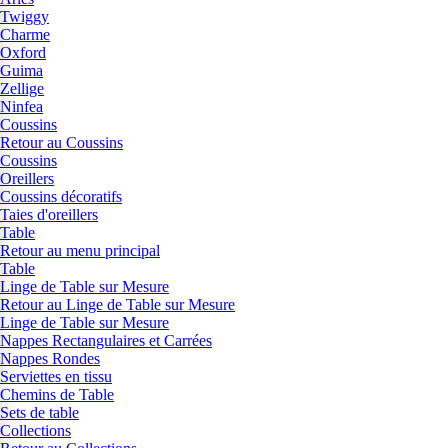
Twiggy
Charme
Oxford
Guima
Zellige
Ninfea
Coussins
Retour au Coussins
Coussins
Oreillers
Coussins décoratifs
Taies d'oreillers
Table
Retour au menu principal
Table
Linge de Table sur Mesure
Retour au Linge de Table sur Mesure
Linge de Table sur Mesure
Nappes Rectangulaires et Carrées
Nappes Rondes
Serviettes en tissu
Chemins de Table
Sets de table
Collections