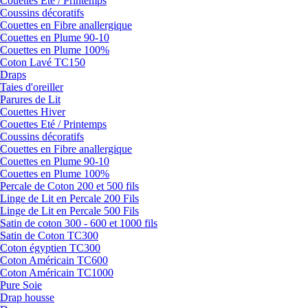
Couettes Eté / Printemps
Coussins décoratifs
Couettes en Fibre anallergique
Couettes en Plume 90-10
Couettes en Plume 100%
Coton Lavé TC150
Draps
Taies d'oreiller
Parures de Lit
Couettes Hiver
Couettes Eté / Printemps
Coussins décoratifs
Couettes en Fibre anallergique
Couettes en Plume 90-10
Couettes en Plume 100%
Percale de Coton 200 et 500 fils
Linge de Lit en Percale 200 Fils
Linge de Lit en Percale 500 Fils
Satin de coton 300 - 600 et 1000 fils
Satin de Coton TC300
Coton égyptien TC300
Coton Américain TC600
Coton Américain TC1000
Pure Soie
Drap housse