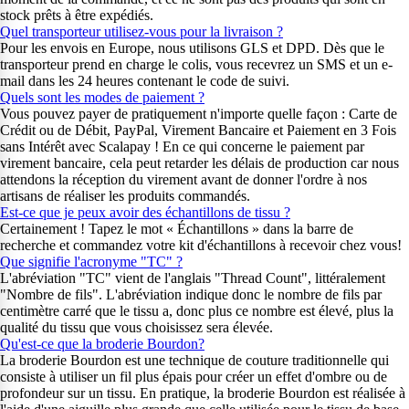
stock prêts à être expédiés.
Quel transporteur utilisez-vous pour la livraison ?
Pour les envois en Europe, nous utilisons GLS et DPD. Dès que le
transporteur prend en charge le colis, vous recevrez un SMS et un e-
mail dans les 24 heures contenant le code de suivi.
Quels sont les modes de paiement ?
Vous pouvez payer de pratiquement n'importe quelle façon : Carte de
Crédit ou de Débit, PayPal, Virement Bancaire et Paiement en 3 Fois
sans Intérêt avec Scalapay ! En ce qui concerne le paiement par
virement bancaire, cela peut retarder les délais de production car nous
attendons la réception du virement avant de donner l'ordre à nos
artisans de réaliser les produits commandés.
Est-ce que je peux avoir des échantillons de tissu ?
Certainement ! Tapez le mot « Échantillons » dans la barre de
recherche et commandez votre kit d'échantillons à recevoir chez vous!
Que signifie l'acronyme "TC" ?
L'abréviation "TC" vient de l'anglais "Thread Count", littéralement
"Nombre de fils". L'abréviation indique donc le nombre de fils par
centimètre carré que le tissu a, donc plus ce nombre est élevé, plus la
qualité du tissu que vous choisissez sera élevée.
Qu'est-ce que la broderie Bourdon?
La broderie Bourdon est une technique de couture traditionnelle qui
consiste à utiliser un fil plus épais pour créer un effet d'ombre ou de
profondeur sur un tissu. En pratique, la broderie Bourdon est réalisée à