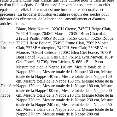
l'aide d'une aiguille plus grande que celle utilisée pour le tissu de base
et d'un fil plus épais. Ce fil est tissé à travers le tissu, créant un effet
épais ou en relief. Le résultat est une broderie très décorative et
précieuse. La broderie Bourdon est utilisée depuis des siècles pour
décorer des vêtements, de la literie, de l'ameublement et d'autres
articles textiles.
Blanc, Noir, Naturel, 323CH Crème, 745CH Beige Clair,
765CH Taupe, 764SC Marron, 763SP Brun Chocolat,
212CH Paille, 749SP Rouille, 751SP Corail, 752SP Rouge,
Couleur
737CH Rose Poudré, 754SC Prune Clair, 756SP Violet
Lin
Clair, 757SP Aubergine, 742CH Vert Clair, 759SP Vert
Mousse, 768CH Céleste, 770SC Bleu Ciel Foncé, 767SP
Bleu Foncé, 762CH Gris Clair, 761ME Gris Moyen, 16SP
Gris Foncé, 5179Sp Vert Lichen, 5168Sp Bleu Paon
Mesure totale de la Nappe 110 cm, Mesure totale de la
Nappe 120 cm, Mesure totale de la Nappe 130 cm, Mesure
totale de la Nappe 140 cm, Mesure totale de la Nappe 150
cm, Mesure totale de la Nappe 160 cm, Mesure totale de la
Diamètre
Nappe 170 cm, Mesure totale de la Nappe 180 cm, Mesure
de la
totale de la Nappe 190 cm, Mesure totale de la Nappe 200
nappe
cm, Mesure totale de la Nappe 210 cm, Mesure totale de la
Nappe 220 cm, Mesure totale de la Nappe 230 cm, Mesure
totale de la Nappe 240 cm, Mesure totale de la Nappe 250
cm, Mesure totale de la Nappe 260 cm, Mesure totale de la
Nappe 270 cm, Mesure totale de la Nappe 280 cm