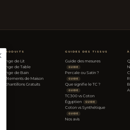
PRODUITS
GUIDES DES TISSUS
À
Linge de Lit
Guide des mesures
Q
Linge de Table
N
GUIDE
Linge de Bain
Percale ou Satin ?
C
Vêtements de Maison
R
GUIDE
Échantillons Gratuits
Que signifie le TC ?
B
A
GUIDE
TC300 vs Coton
Égyptien
GUIDE
Coton vs Synthétique
GUIDE
Nos avis