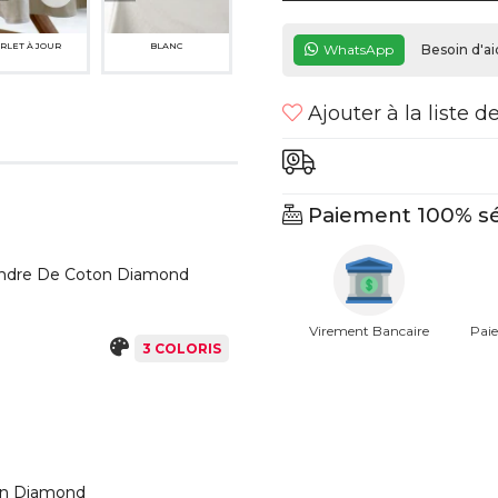
RLET À JOUR
BLANC
WhatsApp
Besoin d'ai
Ajouter à la liste d
Paiement 100% sé
landre De Coton Diamond
Virement Bancaire
Paie
3 COLORIS
ton Diamond