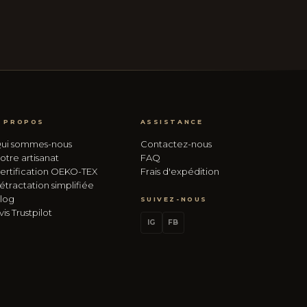
 PROPOS
ASSISTANCE
ui sommes-nous
Contactez-nous
otre artisanat
FAQ
ertification OEKO-TEX
Frais d'expédition
étractation simplifiée
log
SUIVEZ-NOUS
vis Trustpilot
IG
FB