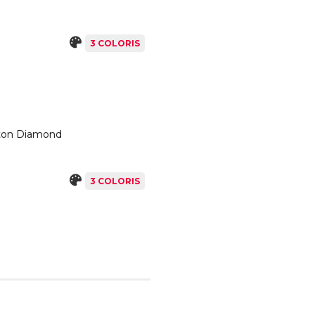
3 COLORIS
oton Diamond
3 COLORIS