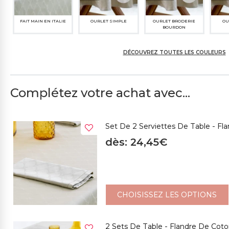
FAIT MAIN EN ITALIE
OURLET SIMPLE
OURLET BRODERIE
OU
BOURDON
DÉCOUVREZ TOUTES LES COULEURS
Complétez votre achat avec...
322M JAUNE OCRE
301CH CRÈME
Set De 2 Serviettes De Table - F
dès: 24,45€
CHOISISSEZ LES OPTIONS
2 Sets De Table - Flandre De Co