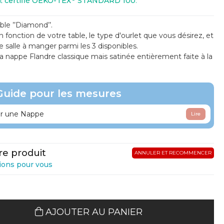
st
certifié OEKO-TEX
STANDARD 100
.
le ’’Diamond’’.
fonction de votre table, le type d'ourlet que vous désirez, et
re salle à manger parmi les 3 disponibles.
la nappe Flandre classique mais satinée entièrement faite à la
Guide pour les mesures
 une Nappe
Lire
re produit
ANNULER ET RECOMMENCER
ions pour vous
AJOUTER AU PANIER