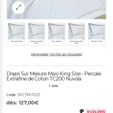
453M VERT MOYEN
2154M GRIS TOURTER
531CS MARRON
490M ROSE POUDRE F
481M GRIS FONCÉ
ELLE M
ONCÉ
DÉCOUVREZ TOUTES LES COULEURS
368M SUCRE GLACE
Draps Sur Mesure Maxi King Size - Percale
Extrafine de Coton TC200 Nuvola
Code:
3PCTMITOZI
dès: 127,00€
6 COLORIS