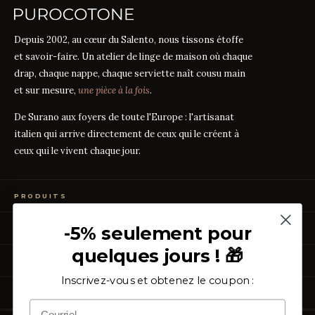
Depuis 2002, au cœur du Salento, nous tissons étoffe
et savoir-faire. Un atelier de linge de maison où chaque
drap, chaque nappe, chaque serviette naît cousu main
et sur mesure,
une pièce à la fois
.
De Surano aux foyers de toute l'Europe : l'artisanat
italien qui arrive directement de ceux qui le créent à
ceux qui le vivent chaque jour.
PRODUITS
Linge de Lit
-5% seulement pour
GUIDES DES TISSUS
Linge de Table
Linge de Bain
quelques jours ! 🎁
Guide des mesures
GUIDE
Vêtements de Maison
À PROPOS
Percale ou Satin ?
GUIDE
Échantillons Gratuits
Que signifie le TC ?
Inscrivez-vous et obtenez le coupon :
GUIDE
Qui sommes-nous
TC300 vs Coton Égyptien
ASSISTANCE
GUIDE
Notre artisanat
Coton vs Synthétique
GUIDE
Certification OEKO-TEX