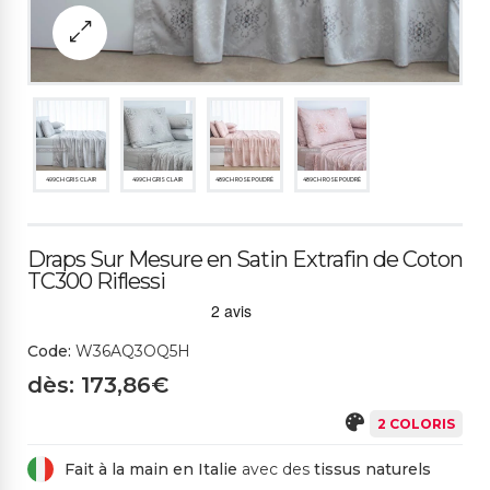
499CH GRIS CLAIR
499CH GRIS CLAIR
489CH ROSE POUDRÉ
489CH ROSE POUDRÉ
Draps Sur Mesure en Satin Extrafin de Coton
TC300 Riflessi
Code:
W36AQ3OQ5H
dès: 173,86€
2 COLORIS
Fait à la main en Italie
avec des
tissus naturels