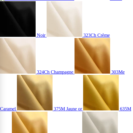
Noir
323Ch Crème
324Ch Champagne
303Me
Caramel
375M Jaune or
635M