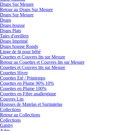
Draps Sur Mesure
Retour au Draps Sur Mesure
Draps Sur Mesure
Draps
Draps housse
Draps Plats
Taies d'oreillers
Draps Imprimé
Draps housse Ronds
Linge de lit pour bébé
Couettes et Couvres lits sur Mesure
Retour au Couettes et Couvres lits sur Mesure
Couettes et Couvres lits sur Mesure
Couettes Hiver
Couettes Eté / Printemps
Couettes en Plume 90% 10%
Couettes en Plume 100%
Couettes en Fibre anallergique
Couvres Lits
Housses de Matelas et Surmatelas
Collections
Retour au Collections
Collections
Gatsby
Arles