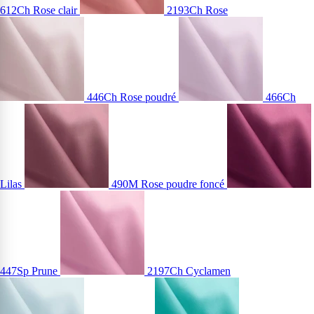
612Ch Rose clair
2193Ch Rose
446Ch Rose poudré
466Ch
Lilas
490M Rose poudre foncé
447Sp Prune
2197Ch Cyclamen