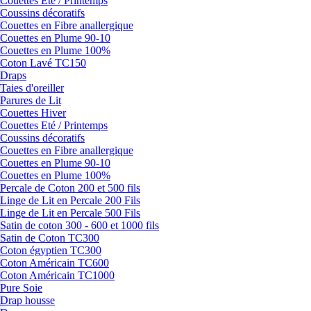
Couettes Eté / Printemps
Coussins décoratifs
Couettes en Fibre anallergique
Couettes en Plume 90-10
Couettes en Plume 100%
Coton Lavé TC150
Draps
Taies d'oreiller
Parures de Lit
Couettes Hiver
Couettes Eté / Printemps
Coussins décoratifs
Couettes en Fibre anallergique
Couettes en Plume 90-10
Couettes en Plume 100%
Percale de Coton 200 et 500 fils
Linge de Lit en Percale 200 Fils
Linge de Lit en Percale 500 Fils
Satin de coton 300 - 600 et 1000 fils
Satin de Coton TC300
Coton égyptien TC300
Coton Américain TC600
Coton Américain TC1000
Pure Soie
Drap housse