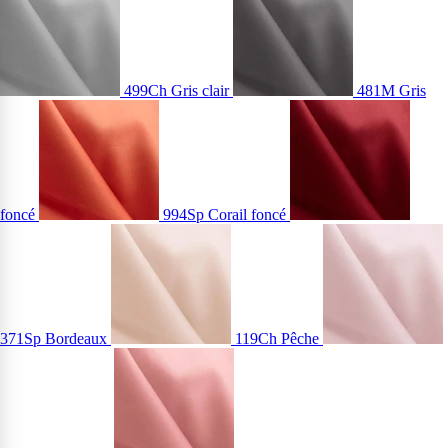
499Ch Gris clair
481M Gris
foncé
994Sp Corail foncé
371Sp Bordeaux
119Ch Pêche