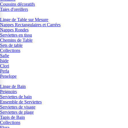
Coussins décoratifs
Taies d'oreillers
Linge de Table sur Mesure
Nappes Rectangulaires et Carrées
Nappes Rondes
Serviettes en tissu
Chemins de Table
Sets de table
Collections
Safie
Iside
Clori
Perla
Penelope
Linge de Bain
Peignoirs
Serviettes de bain
Ensemble de Serviettes
Serviettes de visage
Serviettes de plage
Tapis de Bain
Collections
Flora