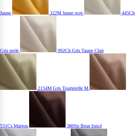
Jaune
322M Jaune ocre
445Ch
Gris perle
992Ch Gris Taupe Clair
2154M Gris Tourterelle M
531Cs Marron
380Sp Brun foncé