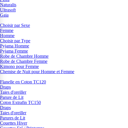
Naturalis
Ultrasoft
Gaia
Choisir par Sexe
Femme
Homme
Choisir par Type
Pyjama Homme
Pyjama Femme
Robe de Chambre Homme
Robe de Chambre Femme
Kimono pour Femme
Chemise de Nuit pour Homme et Femme
Flanelle en Coton TC120
Draps
Taies d'oreiller
Parure de Lit
Coton Extrafin TC150
Draps
Taies d'oreiller
Parures de Lit
Couettes Hiver