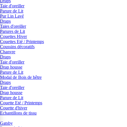
Draps
Taie d'oreiller
Parure de Lit
Pur Lin Lavé
Draps
Taies d'oreiller
Parures de Lit
Couettes Hiver
Couettes Eté / Printemps
Coussins décoratifs
Chanvre
Draps
Taie d'oreiller
Drap housse
Parure de Lit
Modal de Bois de hêtre
Draps
Taie d'oreiller
Drap housse
Parure de Lit
Couette Eté / Printemps
Couette d'hiver
Echantillons de tissu
Gatsby