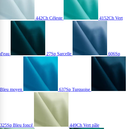
442Ch Céleste
4152Ch Vert
d'eau
27Sp Sarcelle
606Sp
Bleu moyen
637Sp Turquoise
325Sp Bleu foncé
449Ch Vert pâle