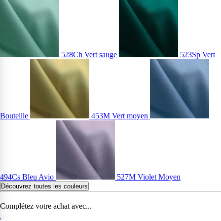
528Ch Vert sauge
523Sp Vert
Bouteille
453M Vert moyen
494Cs Bleu Avio
527M Violet Moyen
Découvrez toutes les couleurs
Complétez votre achat avec...