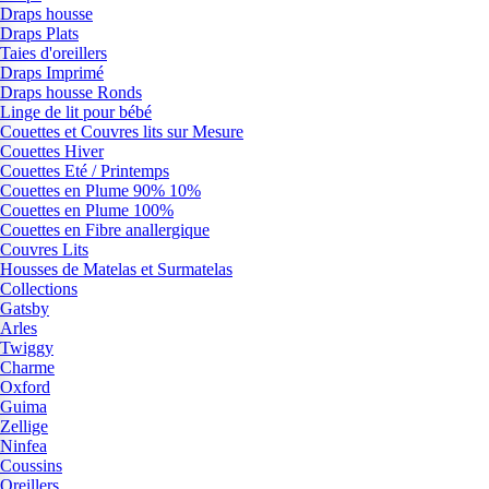
Draps housse
Draps Plats
Taies d'oreillers
Draps Imprimé
Draps housse Ronds
Linge de lit pour bébé
Couettes et Couvres lits sur Mesure
Couettes Hiver
Couettes Eté / Printemps
Couettes en Plume 90% 10%
Couettes en Plume 100%
Couettes en Fibre anallergique
Couvres Lits
Housses de Matelas et Surmatelas
Collections
Gatsby
Arles
Twiggy
Charme
Oxford
Guima
Zellige
Ninfea
Coussins
Oreillers