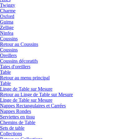
Twiggy
Charme
Oxford
Guima
Zellige
Ninfea
Coussins
Retour au Coussins
Coussins
Oreillers
Coussins décoratifs
Taies d'oreillers
Table
Retour au menu principal
Table
Linge de Table sur Mesure
Retour au Linge de Table sur Mesure
Linge de Table sur Mesure
Nappes Rectangulaires et Carrées
Nappes Rondes
Serviettes en tissu
Chemins de Table
Sets de table
Collections