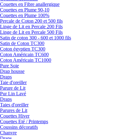
Couettes en Fibre anallergique
Couettes en Plume 90-10
Couettes en Plume 100%
Percale de Coton 200 et 500 fils
Linge de Lit en Percale 200 Fils
Linge de Lit en Percale 500 Fils
Satin de coton 300 - 600 et 1000 fils
Satin de Coton TC300
Coton égyptien TC300
Coton Américain TC600
Coton Américain TC1000
Pure Soie
Drap housse
Draps
Taie d'oreiller
Parure de Lit
Pur Lin Lavé
Draps
Taies d'oreiller
Parures de Lit
Couettes Hiver
Couettes Eté / Printemps
Coussins décoratifs
Chanvre
Draps