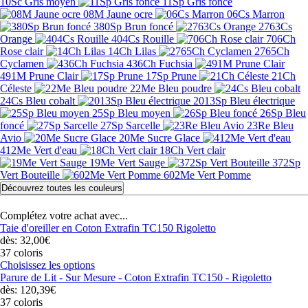
10Sc Gris moyen
11Sp Gris foncé
08M Jaune ocre
06Cs Marron
380Sp Brun foncé
2763Cs
Orange
404Cs Rouille
706Ch
Rose clair
14Ch Lilas
2765Ch
Cyclamen
436Ch Fuchsia
491M Prune Clair
17Sp Prune
21Ch
Céleste
22Me Bleu poudre
24Cs Bleu cobalt
2013Sp Bleu électrique
25Sp Bleu moyen
26Sp Bleu
foncé
27Sp Sarcelle
23Re Bleu
Avio
20Me Sucre Glace
412Me Vert d'eau
18Ch Vert clair
19Me Vert Sauge
372Sp
Vert Bouteille
602Me Vert Pomme
Découvrez toutes les couleurs
Complétez votre achat avec...
Taie d'oreiller en Coton Extrafin TC150 Rigoletto
dès: 32,00€
37 coloris
Choisissez les options
Parure de Lit - Sur Mesure - Coton Extrafin TC150 - Rigoletto
dès: 120,39€
37 coloris