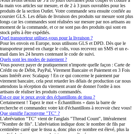
Nous avons besoin de 5 à 10 jours ouvrables pour couper et coudre à
la main vos articles sur mesure, et de 2 à 3 jours ouvrables pour les
produits de la section Outlet. Votre commande sera ensuite confiée au
coursier GLS. Les délais de livraison des produits sur mesure sont plus
longs car les commandes sont réalisées sur mesure par nos artisans au
moment de la commande, et ce ne sont pas des produits qui sont en
stock prêts à être expédiés.
Quel transporteur utilisez-vous pour la livraison ?
Pour les envois en Europe, nous utilisons GLS et DPD. Dès que le
transporteur prend en charge le colis, vous recevrez un SMS et un e-
mail dans les 24 heures contenant le code de suivi.
Quels sont les modes de paiement ?
Vous pouvez payer de pratiquement n'importe quelle façon : Carte de
Crédit ou de Débit, PayPal, Virement Bancaire et Paiement en 3 Fois
sans Intérêt avec Scalapay ! En ce qui concerne le paiement par
virement bancaire, cela peut retarder les délais de production car nous
attendons la réception du virement avant de donner l'ordre à nos
artisans de réaliser les produits commandés.
Est-ce que je peux avoir des échantillons de tissu ?
Certainement ! Tapez le mot « Échantillons » dans la barre de
recherche et commandez votre kit d'échantillons à recevoir chez vous!
Que signifie l'acronyme "TC" ?
L'abréviation "TC" vient de l'anglais "Thread Count", littéralement
"Nombre de fils". L'abréviation indique donc le nombre de fils par
centimètre carré que le tissu a, donc plus ce nombre est élevé, plus la