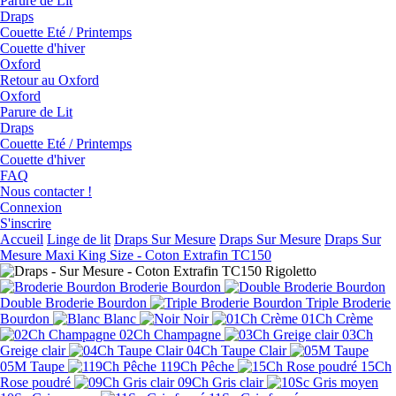
Parure de Lit
Draps
Couette Eté / Printemps
Couette d'hiver
Oxford
Retour au Oxford
Oxford
Parure de Lit
Draps
Couette Eté / Printemps
Couette d'hiver
FAQ
Nous contacter !
Connexion
S'inscrire
Accueil
Linge de lit
Draps Sur Mesure
Draps Sur Mesure
Draps Sur
Mesure Maxi King Size - Coton Extrafin TC150
Broderie Bourdon
Double Broderie Bourdon
Triple Broderie
Bourdon
Blanc
Noir
01Ch Crème
02Ch Champagne
03Ch
Greige clair
04Ch Taupe Clair
05M Taupe
119Ch Pêche
15Ch
Rose poudré
09Ch Gris clair