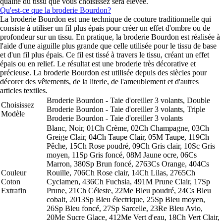
qualité du tissu que vous choisissez sera élevée.
Qu'est-ce que la broderie Bourdon?
La broderie Bourdon est une technique de couture traditionnelle qui
consiste à utiliser un fil plus épais pour créer un effet d'ombre ou de
profondeur sur un tissu. En pratique, la broderie Bourdon est réalisée à
l'aide d'une aiguille plus grande que celle utilisée pour le tissu de base
et d'un fil plus épais. Ce fil est tissé à travers le tissu, créant un effet
épais ou en relief. Le résultat est une broderie très décorative et
précieuse. La broderie Bourdon est utilisée depuis des siècles pour
décorer des vêtements, de la literie, de l'ameublement et d'autres
articles textiles.
Broderie Bourdon - Taie d'oreiller 3 volants, Double
Choisissez
Broderie Bourdon - Taie d'oreiller 3 volants, Triple
Modèle
Broderie Bourdon - Taie d'oreiller 3 volants
Blanc, Noir, 01Ch Crème, 02Ch Champagne, 03Ch
Greige Clair, 04Ch Taupe Clair, 05M Taupe, 119Ch
Pêche, 15Ch Rose poudré, 09Ch Gris clair, 10Sc Gris
moyen, 11Sp Gris foncé, 08M Jaune ocre, 06Cs
Marron, 380Sp Brun foncé, 2763Cs Orange, 404Cs
Couleur
Rouille, 706Ch Rose clair, 14Ch Lilas, 2765Ch
Coton
Cyclamen, 436Ch Fuchsia, 491M Prune Clair, 17Sp
Extrafin
Prune, 21Ch Céleste, 22Me Bleu poudré, 24Cs Bleu
cobalt, 2013Sp Bleu électrique, 25Sp Bleu moyen,
26Sp Bleu foncé, 27Sp Sarcelle, 23Re Bleu Avio,
20Me Sucre Glace, 412Me Vert d'eau, 18Ch Vert Clair,