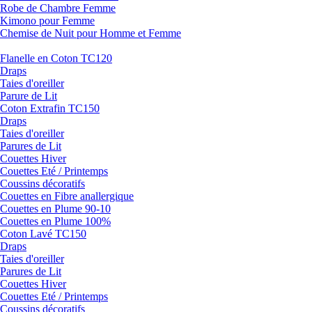
Robe de Chambre Femme
Kimono pour Femme
Chemise de Nuit pour Homme et Femme
Flanelle en Coton TC120
Draps
Taies d'oreiller
Parure de Lit
Coton Extrafin TC150
Draps
Taies d'oreiller
Parures de Lit
Couettes Hiver
Couettes Eté / Printemps
Coussins décoratifs
Couettes en Fibre anallergique
Couettes en Plume 90-10
Couettes en Plume 100%
Coton Lavé TC150
Draps
Taies d'oreiller
Parures de Lit
Couettes Hiver
Couettes Eté / Printemps
Coussins décoratifs