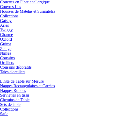
Couettes en Fibre anallergique
Couvres Lits
Housses de Matelas et Surmatelas
Collections
Gatsby
Arles
Twiggy
Charme
Oxford
Guima
Zellige
Ninfea
Coussins
Oreillers
Coussins décoratifs
Taies d'oreillers
Linge de Table sur Mesure
Nappes Rectangulaires et Carrées
Nappes Rondes
Serviettes en tissu
Chemins de Table
Sets de table
Collections
Safie