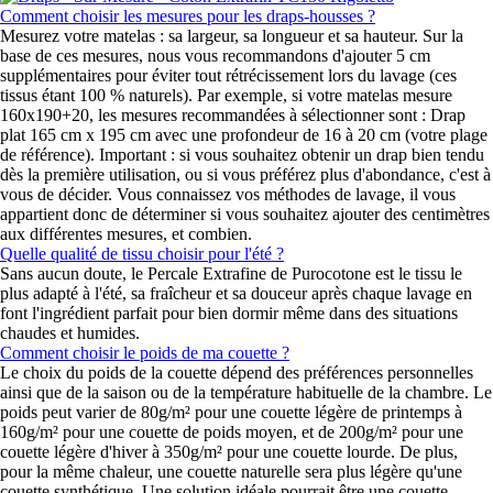
Comment choisir les mesures pour les draps-housses ?
Mesurez votre matelas : sa largeur, sa longueur et sa hauteur. Sur la
base de ces mesures, nous vous recommandons d'ajouter 5 cm
supplémentaires pour éviter tout rétrécissement lors du lavage (ces
tissus étant 100 % naturels). Par exemple, si votre matelas mesure
160x190+20, les mesures recommandées à sélectionner sont : Drap
plat 165 cm x 195 cm avec une profondeur de 16 à 20 cm (votre plage
de référence). Important : si vous souhaitez obtenir un drap bien tendu
dès la première utilisation, ou si vous préférez plus d'abondance, c'est à
vous de décider. Vous connaissez vos méthodes de lavage, il vous
appartient donc de déterminer si vous souhaitez ajouter des centimètres
aux différentes mesures, et combien.
Quelle qualité de tissu choisir pour l'été ?
Sans aucun doute, le Percale Extrafine de Purocotone est le tissu le
plus adapté à l'été, sa fraîcheur et sa douceur après chaque lavage en
font l'ingrédient parfait pour bien dormir même dans des situations
chaudes et humides.
Comment choisir le poids de ma couette ?
Le choix du poids de la couette dépend des préférences personnelles
ainsi que de la saison ou de la température habituelle de la chambre. Le
poids peut varier de 80g/m² pour une couette légère de printemps à
160g/m² pour une couette de poids moyen, et de 200g/m² pour une
couette légère d'hiver à 350g/m² pour une couette lourde. De plus,
pour la même chaleur, une couette naturelle sera plus légère qu'une
couette synthétique. Une solution idéale pourrait être une couette