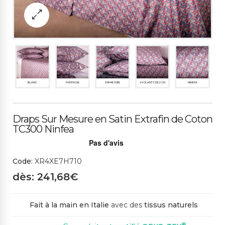
BLANC
FANTAISIE
SUR MESURE
4 VOLANTS DE 2 CM
NINFEA
Draps Sur Mesure en Satin Extrafin de Coton
TC300 Ninfea
Code:
XR4XE7H710
dès: 241,68€
Fait à la main en Italie
avec des
tissus naturels
®