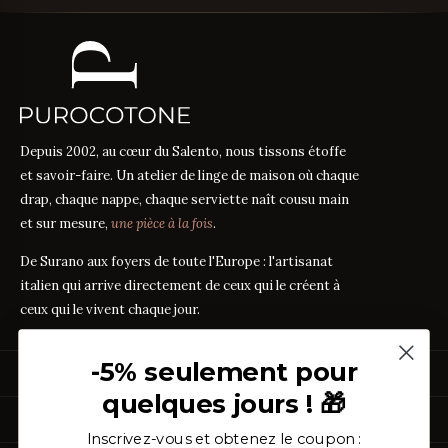
Depuis 2002, au cœur du Salento, nous tissons étoffe
et savoir-faire. Un atelier de linge de maison où chaque
drap, chaque nappe, chaque serviette naît cousu main
et sur mesure,
une pièce à la fois
.
De Surano aux foyers de toute l'Europe : l'artisanat
italien qui arrive directement de ceux qui le créent à
ceux qui le vivent chaque jour.
-5% seulement pour
PRODUITS
quelques jours ! 🎁
Linge de Lit
GUIDES DES TISSUS
Linge de Table
Inscrivez-vous et obtenez le coupon :
Linge de Bain