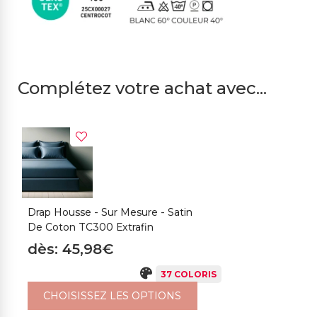
Complétez votre achat avec...
Drap Housse - Sur Mesure - Satin
T
De Coton TC300 Extrafin
C
dès: 45,98€
d
37 COLORIS
CHOISISSEZ LES OPTIONS