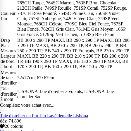
765CH Taupe, 764SC Marron, 763SP Brun Chocolat,
212CH Paille, 749SP Rouille, 751SP Corail, 752SP Rouge,
Couleur
737CH Rose Poudré, 754SC Prune Clair, 756SP Violet
Lin
Clair, 757SP Aubergine, 742CH Vert Clair, 759SP Vert
Mousse, 768CH Céleste, 770SC Bleu Ciel Foncé, 767SP
Bleu Foncé, 762CH Gris Clair, 761ME Gris Moyen, 16SP
Gris Foncé, 5179Sp Vert Lichen, 5168Sp Bleu Paon
Drap
BB 300 x 290 TP MAXI, BB 290 x 290 TP MAXI, BB 280
Plat:
x 290 TP MAXI, BB 270 x 290 TP, BB 260 x 290 TP, BB
Mesures
250 x 290 TP, BB 240 x 290 TP Français, BB 230 x 290 TP
Largeur
MAXI, BB 220 x 290 TP, BB 210 x 290 TP, BB 200 x 290
de bord
TP, BB 190 x 290 TP MAXI, BB 180 x 290 TP MAXI, BB
à bord
170 x 290 TP, BB 160 x 290 TP, BB 150 x 290 TP
Mesures
de taie
52x77cm, 67x67cm
d'oreiller
Taie
LISBONA Taie d'oreiller 3 volants, LISBONA Taie
d'oreiller
d'oreiller Sac
à motif
Complétez votre achat avec...
Taie d'oreiller en Pur Lin Lavé dentelle Lisbona
dès: 74,89€
26 coloris