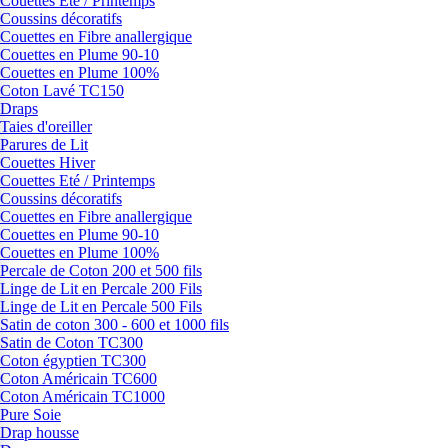
Couettes Eté / Printemps
Coussins décoratifs
Couettes en Fibre anallergique
Couettes en Plume 90-10
Couettes en Plume 100%
Coton Lavé TC150
Draps
Taies d'oreiller
Parures de Lit
Couettes Hiver
Couettes Eté / Printemps
Coussins décoratifs
Couettes en Fibre anallergique
Couettes en Plume 90-10
Couettes en Plume 100%
Percale de Coton 200 et 500 fils
Linge de Lit en Percale 200 Fils
Linge de Lit en Percale 500 Fils
Satin de coton 300 - 600 et 1000 fils
Satin de Coton TC300
Coton égyptien TC300
Coton Américain TC600
Coton Américain TC1000
Pure Soie
Drap housse