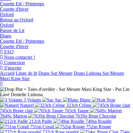
Couette Eté / Printemps
Couette d'hiver
Oxford
Retour au Oxford
Oxford
Parure de Lit
Draps
Couette Eté / Printemps
Couette d'hiver
FAQ
Nous contacter !
Connexion
S'inscrire
Accueil
Linge de lit
Draps Sur Mesure
Draps Lisbona Sur Mesure
Maxi King Size
3 Volants
Sac
Blanc
Noir
Naturel
323ch Crème
745ch Beige clair
765ch Taupe
764Sc Marron
763Sp Brun Chocolat
212ch Paille
749sp Rouille
751sp Corail
752sp Rouge
737ch Rose poudré
754sc