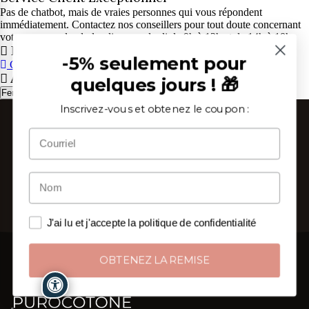
Pas de chatbot, mais de vraies personnes qui vous répondent
immédiatement. Contactez nos conseillers pour tout doute concernant
votre commande, du lundi au vendredi de 9h à 13h et de 14h à 18h.
Panier
-5% seulement pour
CONTINUER
ALLER AU PANIER
Attention
quelques jours ! 🎁
Fermer
Inscrivez-vous et obtenez le coupon :
J'ai lu et j'accepte la politique de confidentialité
OBTENEZ LA REMISE