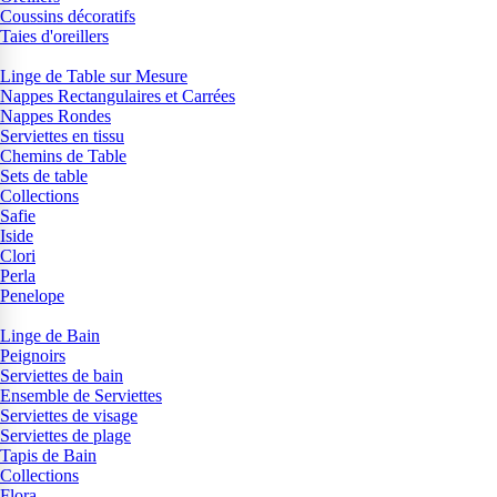
Coussins décoratifs
Taies d'oreillers
Linge de Table sur Mesure
Nappes Rectangulaires et Carrées
Nappes Rondes
Serviettes en tissu
Chemins de Table
Sets de table
Collections
Safie
Iside
Clori
Perla
Penelope
Linge de Bain
Peignoirs
Serviettes de bain
Ensemble de Serviettes
Serviettes de visage
Serviettes de plage
Tapis de Bain
Collections
Flora