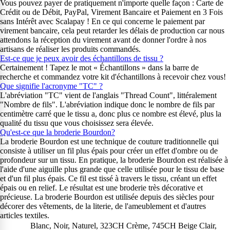
Vous pouvez payer de pratiquement n'importe quelle façon : Carte de
Crédit ou de Débit, PayPal, Virement Bancaire et Paiement en 3 Fois
sans Intérêt avec Scalapay ! En ce qui concerne le paiement par
virement bancaire, cela peut retarder les délais de production car nous
attendons la réception du virement avant de donner l'ordre à nos
artisans de réaliser les produits commandés.
Est-ce que je peux avoir des échantillons de tissu ?
Certainement ! Tapez le mot « Échantillons » dans la barre de
recherche et commandez votre kit d'échantillons à recevoir chez vous!
Que signifie l'acronyme "TC" ?
L'abréviation "TC" vient de l'anglais "Thread Count", littéralement
"Nombre de fils". L'abréviation indique donc le nombre de fils par
centimètre carré que le tissu a, donc plus ce nombre est élevé, plus la
qualité du tissu que vous choisissez sera élevée.
Qu'est-ce que la broderie Bourdon?
La broderie Bourdon est une technique de couture traditionnelle qui
consiste à utiliser un fil plus épais pour créer un effet d'ombre ou de
profondeur sur un tissu. En pratique, la broderie Bourdon est réalisée à
l'aide d'une aiguille plus grande que celle utilisée pour le tissu de base
et d'un fil plus épais. Ce fil est tissé à travers le tissu, créant un effet
épais ou en relief. Le résultat est une broderie très décorative et
précieuse. La broderie Bourdon est utilisée depuis des siècles pour
décorer des vêtements, de la literie, de l'ameublement et d'autres
articles textiles.
Blanc, Noir, Naturel, 323CH Crème, 745CH Beige Clair,