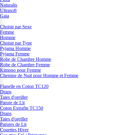
Naturalis
Ultrasoft
Gaia
Choisir par Sexe
Femme
Homme
Choisir par Type
Pyjama Homme
Pyjama Femme
Robe de Chambre Homme
Robe de Chambre Femme
Kimono pour Femme
Chemise de Nuit pour Homme et Femme
Flanelle en Coton TC120
Draps
Taies d'oreiller
Parure de Lit
Coton Extrafin TC150
Draps
Taies d'oreiller
Parures de Lit
Couettes Hiver