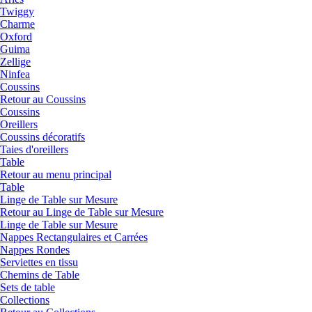
Twiggy
Charme
Oxford
Guima
Zellige
Ninfea
Coussins
Retour au Coussins
Coussins
Oreillers
Coussins décoratifs
Taies d'oreillers
Table
Retour au menu principal
Table
Linge de Table sur Mesure
Retour au Linge de Table sur Mesure
Linge de Table sur Mesure
Nappes Rectangulaires et Carrées
Nappes Rondes
Serviettes en tissu
Chemins de Table
Sets de table
Collections