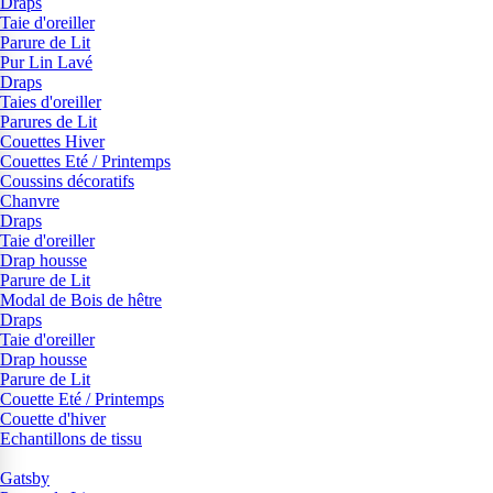
Draps
Taie d'oreiller
Parure de Lit
Pur Lin Lavé
Draps
Taies d'oreiller
Parures de Lit
Couettes Hiver
Couettes Eté / Printemps
Coussins décoratifs
Chanvre
Draps
Taie d'oreiller
Drap housse
Parure de Lit
Modal de Bois de hêtre
Draps
Taie d'oreiller
Drap housse
Parure de Lit
Couette Eté / Printemps
Couette d'hiver
Echantillons de tissu
Gatsby