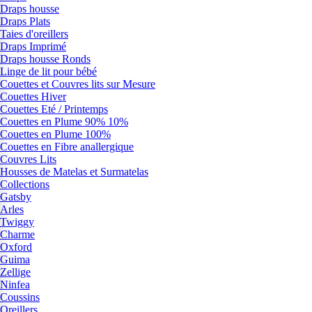
Draps housse
Draps Plats
Taies d'oreillers
Draps Imprimé
Draps housse Ronds
Linge de lit pour bébé
Couettes et Couvres lits sur Mesure
Couettes Hiver
Couettes Eté / Printemps
Couettes en Plume 90% 10%
Couettes en Plume 100%
Couettes en Fibre anallergique
Couvres Lits
Housses de Matelas et Surmatelas
Collections
Gatsby
Arles
Twiggy
Charme
Oxford
Guima
Zellige
Ninfea
Coussins
Oreillers