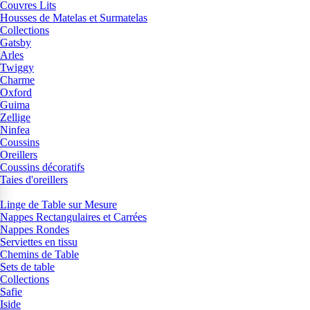
Couvres Lits
Housses de Matelas et Surmatelas
Collections
Gatsby
Arles
Twiggy
Charme
Oxford
Guima
Zellige
Ninfea
Coussins
Oreillers
Coussins décoratifs
Taies d'oreillers
Linge de Table sur Mesure
Nappes Rectangulaires et Carrées
Nappes Rondes
Serviettes en tissu
Chemins de Table
Sets de table
Collections
Safie
Iside