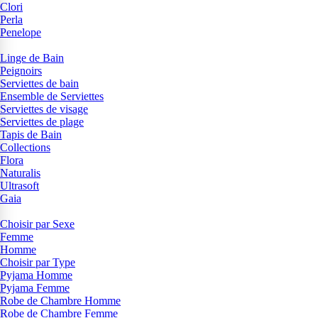
Clori
Perla
Penelope
Linge de Bain
Peignoirs
Serviettes de bain
Ensemble de Serviettes
Serviettes de visage
Serviettes de plage
Tapis de Bain
Collections
Flora
Naturalis
Ultrasoft
Gaia
Choisir par Sexe
Femme
Homme
Choisir par Type
Pyjama Homme
Pyjama Femme
Robe de Chambre Homme
Robe de Chambre Femme