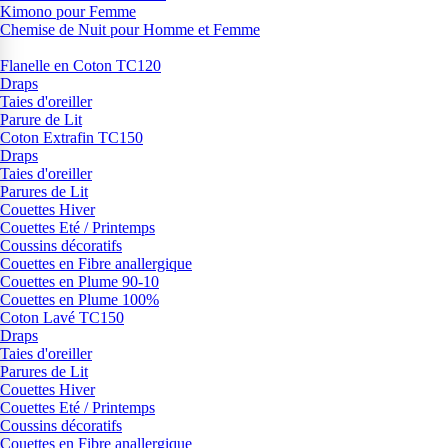
Kimono pour Femme
Chemise de Nuit pour Homme et Femme
Flanelle en Coton TC120
Draps
Taies d'oreiller
Parure de Lit
Coton Extrafin TC150
Draps
Taies d'oreiller
Parures de Lit
Couettes Hiver
Couettes Eté / Printemps
Coussins décoratifs
Couettes en Fibre anallergique
Couettes en Plume 90-10
Couettes en Plume 100%
Coton Lavé TC150
Draps
Taies d'oreiller
Parures de Lit
Couettes Hiver
Couettes Eté / Printemps
Coussins décoratifs
Couettes en Fibre anallergique