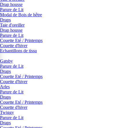
Drap housse
Parure de Lit
Modal de Bois de hêtre
Draps
Taie d'oreiller
Drap housse
Parure de Lit
Couette Eté / Printemps
Couette d'hiver
Echantillons de tissu
Gatsby
Parure de Lit
Draps
Couette Eté / Printemps
Couette d'hiver
Arles
Parure de Lit
Draps
Couette Eté / Printemps
Couette d'hiver
Twiggy
Parure de Lit
Draps
Couette Eté / Printemps