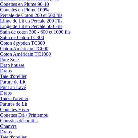
Couettes en Plume 90-10
Couettes en Plume 100%
Percale de Coton 200 et 500 fils
Linge de Lit en Percale 200 Fils
Linge de Lit en Percale 500 Fils
Satin de coton 300 - 600 et 1000 fils
Satin de Coton TC300
Coton égyptien TC300
Coton Américain TC600
Coton Américain TC1000
Pure Soie
Drap housse
Draps
Taie d'oreiller
Parure de Lit
Pur Lin Lavé
Draps
Taies d'oreiller
Parures de Lit
Couettes Hiver
Couettes Eté / Printemps
Coussins décoratifs
Chanvre
Draps
Taie d'oreiller