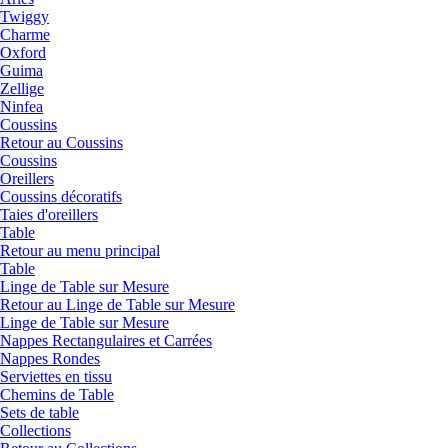
Twiggy
Charme
Oxford
Guima
Zellige
Ninfea
Coussins
Retour au Coussins
Coussins
Oreillers
Coussins décoratifs
Taies d'oreillers
Table
Retour au menu principal
Table
Linge de Table sur Mesure
Retour au Linge de Table sur Mesure
Linge de Table sur Mesure
Nappes Rectangulaires et Carrées
Nappes Rondes
Serviettes en tissu
Chemins de Table
Sets de table
Collections