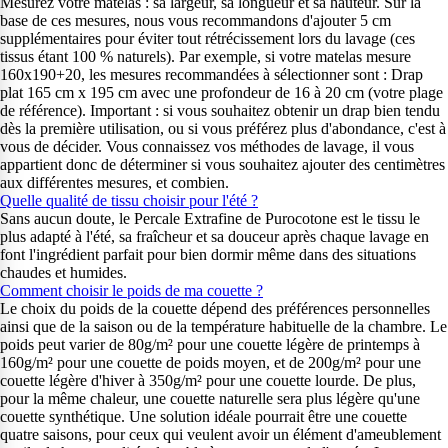
Mesurez votre matelas : sa largeur, sa longueur et sa hauteur. Sur la
base de ces mesures, nous vous recommandons d'ajouter 5 cm
supplémentaires pour éviter tout rétrécissement lors du lavage (ces
tissus étant 100 % naturels). Par exemple, si votre matelas mesure
160x190+20, les mesures recommandées à sélectionner sont : Drap
plat 165 cm x 195 cm avec une profondeur de 16 à 20 cm (votre plage
de référence). Important : si vous souhaitez obtenir un drap bien tendu
dès la première utilisation, ou si vous préférez plus d'abondance, c'est à
vous de décider. Vous connaissez vos méthodes de lavage, il vous
appartient donc de déterminer si vous souhaitez ajouter des centimètres
aux différentes mesures, et combien.
Quelle qualité de tissu choisir pour l'été ?
Sans aucun doute, le Percale Extrafine de Purocotone est le tissu le
plus adapté à l'été, sa fraîcheur et sa douceur après chaque lavage en
font l'ingrédient parfait pour bien dormir même dans des situations
chaudes et humides.
Comment choisir le poids de ma couette ?
Le choix du poids de la couette dépend des préférences personnelles
ainsi que de la saison ou de la température habituelle de la chambre. Le
poids peut varier de 80g/m² pour une couette légère de printemps à
160g/m² pour une couette de poids moyen, et de 200g/m² pour une
couette légère d'hiver à 350g/m² pour une couette lourde. De plus,
pour la même chaleur, une couette naturelle sera plus légère qu'une
couette synthétique. Une solution idéale pourrait être une couette
quatre saisons, pour ceux qui veulent avoir un élément d'ameublement