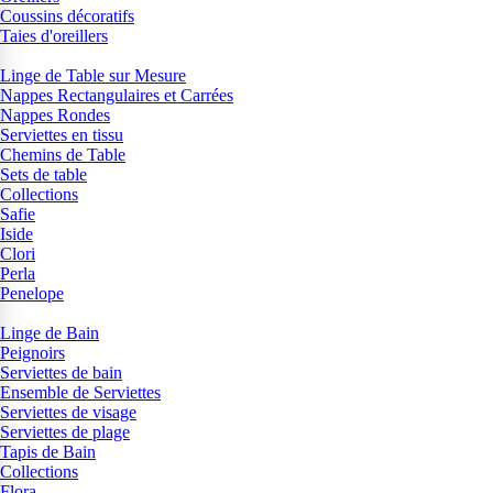
Coussins décoratifs
Taies d'oreillers
Linge de Table sur Mesure
Nappes Rectangulaires et Carrées
Nappes Rondes
Serviettes en tissu
Chemins de Table
Sets de table
Collections
Safie
Iside
Clori
Perla
Penelope
Linge de Bain
Peignoirs
Serviettes de bain
Ensemble de Serviettes
Serviettes de visage
Serviettes de plage
Tapis de Bain
Collections
Flora