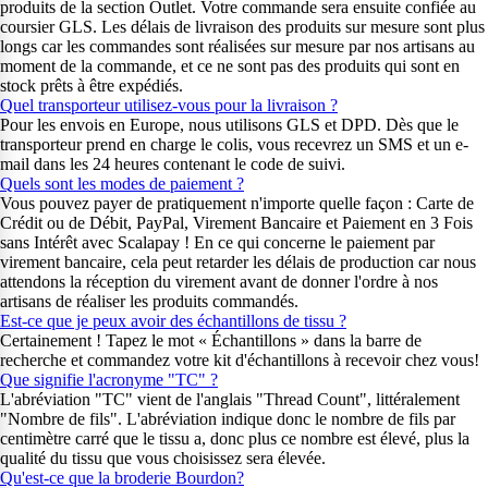
produits de la section Outlet. Votre commande sera ensuite confiée au
coursier GLS. Les délais de livraison des produits sur mesure sont plus
longs car les commandes sont réalisées sur mesure par nos artisans au
moment de la commande, et ce ne sont pas des produits qui sont en
stock prêts à être expédiés.
Quel transporteur utilisez-vous pour la livraison ?
Pour les envois en Europe, nous utilisons GLS et DPD. Dès que le
transporteur prend en charge le colis, vous recevrez un SMS et un e-
mail dans les 24 heures contenant le code de suivi.
Quels sont les modes de paiement ?
Vous pouvez payer de pratiquement n'importe quelle façon : Carte de
Crédit ou de Débit, PayPal, Virement Bancaire et Paiement en 3 Fois
sans Intérêt avec Scalapay ! En ce qui concerne le paiement par
virement bancaire, cela peut retarder les délais de production car nous
attendons la réception du virement avant de donner l'ordre à nos
artisans de réaliser les produits commandés.
Est-ce que je peux avoir des échantillons de tissu ?
Certainement ! Tapez le mot « Échantillons » dans la barre de
recherche et commandez votre kit d'échantillons à recevoir chez vous!
Que signifie l'acronyme "TC" ?
L'abréviation "TC" vient de l'anglais "Thread Count", littéralement
"Nombre de fils". L'abréviation indique donc le nombre de fils par
centimètre carré que le tissu a, donc plus ce nombre est élevé, plus la
qualité du tissu que vous choisissez sera élevée.
Qu'est-ce que la broderie Bourdon?