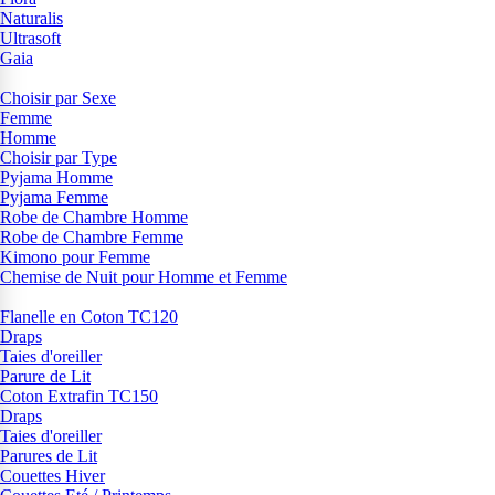
Naturalis
Ultrasoft
Gaia
Choisir par Sexe
Femme
Homme
Choisir par Type
Pyjama Homme
Pyjama Femme
Robe de Chambre Homme
Robe de Chambre Femme
Kimono pour Femme
Chemise de Nuit pour Homme et Femme
Flanelle en Coton TC120
Draps
Taies d'oreiller
Parure de Lit
Coton Extrafin TC150
Draps
Taies d'oreiller
Parures de Lit
Couettes Hiver