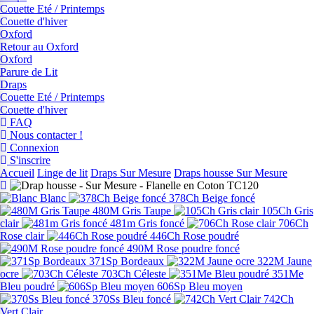
Couette Eté / Printemps
Couette d'hiver
Oxford
Retour au Oxford
Oxford
Parure de Lit
Draps
Couette Eté / Printemps
Couette d'hiver
FAQ
Nous contacter !
Connexion
S'inscrire
Accueil
Linge de lit
Draps Sur Mesure
Draps housse Sur Mesure
Blanc
378Ch Beige foncé
480M Gris Taupe
105Ch Gris
clair
481m Gris foncé
706Ch
Rose clair
446Ch Rose poudré
490M Rose poudre foncé
371Sp Bordeaux
322M Jaune
ocre
703Ch Céleste
351Me
Bleu poudré
606Sp Bleu moyen
370Ss Bleu foncé
742Ch
Vert Clair