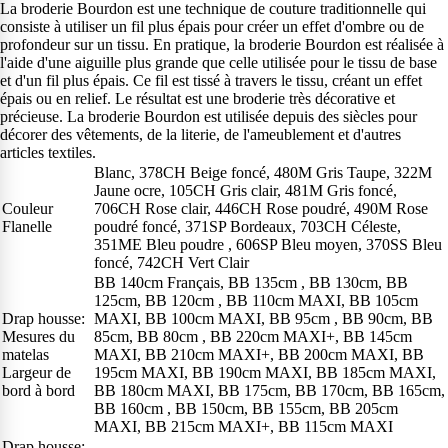
La broderie Bourdon est une technique de couture traditionnelle qui
consiste à utiliser un fil plus épais pour créer un effet d'ombre ou de
profondeur sur un tissu. En pratique, la broderie Bourdon est réalisée à
l'aide d'une aiguille plus grande que celle utilisée pour le tissu de base
et d'un fil plus épais. Ce fil est tissé à travers le tissu, créant un effet
épais ou en relief. Le résultat est une broderie très décorative et
précieuse. La broderie Bourdon est utilisée depuis des siècles pour
décorer des vêtements, de la literie, de l'ameublement et d'autres
articles textiles.
Blanc, 378CH Beige foncé, 480M Gris Taupe, 322M
Jaune ocre, 105CH Gris clair, 481M Gris foncé,
Couleur
706CH Rose clair, 446CH Rose poudré, 490M Rose
Flanelle
poudré foncé, 371SP Bordeaux, 703CH Céleste,
351ME Bleu poudre , 606SP Bleu moyen, 370SS Bleu
foncé, 742CH Vert Clair
BB 140cm Français, BB 135cm , BB 130cm, BB
125cm, BB 120cm , BB 110cm MAXI, BB 105cm
Drap housse:
MAXI, BB 100cm MAXI, BB 95cm , BB 90cm, BB
Mesures du
85cm, BB 80cm , BB 220cm MAXI+, BB 145cm
matelas
MAXI, BB 210cm MAXI+, BB 200cm MAXI, BB
Largeur de
195cm MAXI, BB 190cm MAXI, BB 185cm MAXI,
bord à bord
BB 180cm MAXI, BB 175cm, BB 170cm, BB 165cm,
BB 160cm , BB 150cm, BB 155cm, BB 205cm
MAXI, BB 215cm MAXI+, BB 115cm MAXI
Drap housse: