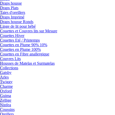
Draps housse
Draps Plats
Taies d'oreillers
Draps Imprimé
Draps housse Ronds
Linge de lit pour bébé
Couettes et Couvres lits sur Mesure
Couettes Hiver
Couettes Eté / Printemps
Couettes en Plume 90% 10%
Couettes en Plume 100%
Couettes en Fibre anallergique
Couvres Lits
Housses de Matelas et Surmatelas
Collections
Gatsby
Arles
Twiggy
Charme
Oxford
Guima
Zellige
Ninfea
Coussins
Oreillers