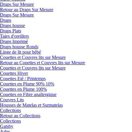
Draps Sur Mesure
Retour au Draps Sur Mesure
Draps Sur Mesure
Draps
Draps housse
Draps Plats
Taies d'oreillers
Draps Imprimé
Draps housse Ronds
Linge de lit pour bébé
Couettes et Couvres lits sur Mesure
Retour au Couettes et Couvres lits sur Mesure
Couettes et Couvres lits sur Mesure
Couettes Hiver
Couettes Eté / Printemps
Couettes en Plume 90% 10%
Couettes en Plume 100%
Couettes en Fibre anallergique
Couvres Lits
Housses de Matelas et Surmatelas
Collections
Retour au Collections
Collections
Gatsby
Arles