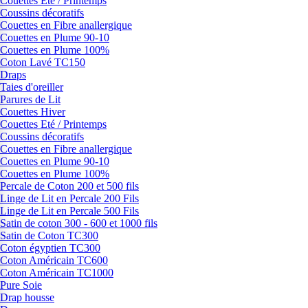
Couettes Eté / Printemps
Coussins décoratifs
Couettes en Fibre anallergique
Couettes en Plume 90-10
Couettes en Plume 100%
Coton Lavé TC150
Draps
Taies d'oreiller
Parures de Lit
Couettes Hiver
Couettes Eté / Printemps
Coussins décoratifs
Couettes en Fibre anallergique
Couettes en Plume 90-10
Couettes en Plume 100%
Percale de Coton 200 et 500 fils
Linge de Lit en Percale 200 Fils
Linge de Lit en Percale 500 Fils
Satin de coton 300 - 600 et 1000 fils
Satin de Coton TC300
Coton égyptien TC300
Coton Américain TC600
Coton Américain TC1000
Pure Soie
Drap housse