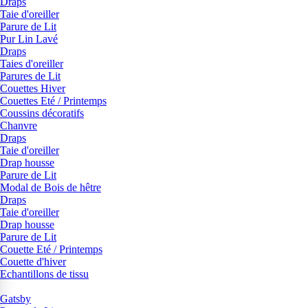
Draps
Taie d'oreiller
Parure de Lit
Pur Lin Lavé
Draps
Taies d'oreiller
Parures de Lit
Couettes Hiver
Couettes Eté / Printemps
Coussins décoratifs
Chanvre
Draps
Taie d'oreiller
Drap housse
Parure de Lit
Modal de Bois de hêtre
Draps
Taie d'oreiller
Drap housse
Parure de Lit
Couette Eté / Printemps
Couette d'hiver
Echantillons de tissu
Gatsby